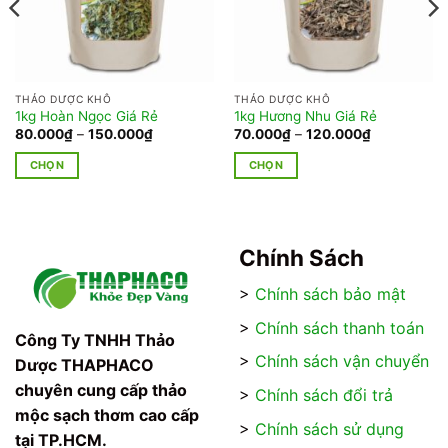
THẢO DƯỢC KHÔ
THẢO DƯỢC KHÔ
1kg Hoàn Ngọc Giá Rẻ
1kg Hương Nhu Giá Rẻ
Khoảng
Khoảng
80.000
₫
–
150.000
₫
70.000
₫
–
120.000
₫
giá:
giá:
từ
từ
CHỌN
CHỌN
80.000₫
70.000₫
đến
đến
Sản
Sản
150.000₫
120.000₫
phẩm
phẩm
này
này
có
có
Chính Sách
nhiều
nhiều
>
Chính sách bảo mật
biến
biến
thể.
thể.
>
Chính sách thanh toán
Các
Các
Công Ty TNHH Thảo
tùy
tùy
>
Chính sách vận chuyển
Dược THAPHACO
chọn
chọn
chuyên cung cấp thảo
>
Chính sách đổi trả
có
có
mộc sạch thơm cao cấp
thể
thể
>
Chính sách sử dụng
tại TP.HCM.
được
được