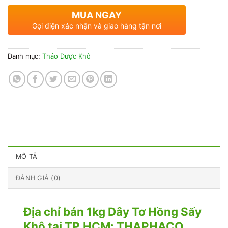
MUA NGAY
Gọi điện xác nhận và giao hàng tận nơi
Danh mục:
Thảo Dược Khô
MÔ TẢ
ĐÁNH GIÁ (0)
Địa chỉ bán 1kg Dây Tơ Hồng Sấy
Khô tại TP.HCM: THAPHACO