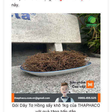
này.
Gói Dây Tơ Hồng sấy khô 1kg của THAPHACO
với quà tặng hấp dẫn.