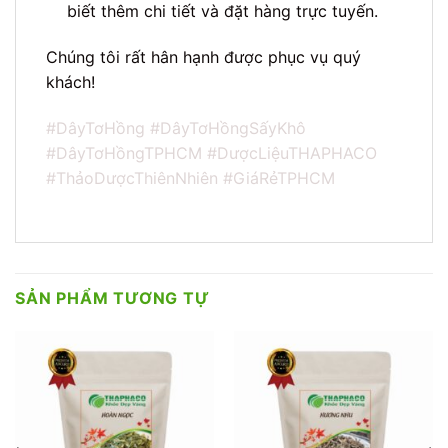
biết thêm chi tiết và đặt hàng trực tuyến.
Chúng tôi rất hân hạnh được phục vụ quý
khách!
#DâyTơHồng #DâyTơHồngSấyKhô
#DâyTơHồngTPHCM #DượcLiệuTHAPHACO
#ThảoDượcThiênNhiên #GiáRẻTPHCM
SẢN PHẨM TƯƠNG TỰ