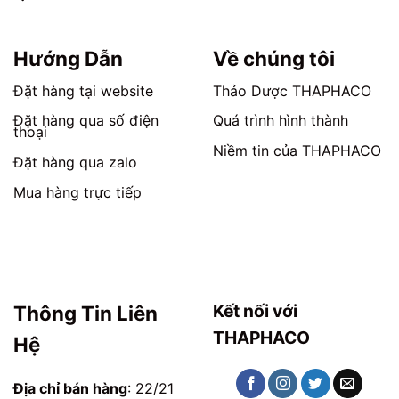
chọn
chọn
trên
trên
trang
trang
Hướng Dẫn
Về chúng tôi
sản
sản
phẩm
phẩm
Đặt hàng tại website
Thảo Dược THAPHACO
Đặt hàng qua số điện
Quá trình hình thành
thoại
Niềm tin của THAPHACO
Đặt hàng qua zalo
Mua hàng trực tiếp
Kết nối với
Thông Tin Liên
THAPHACO
Hệ
Địa chỉ bán hàng
: 22/21