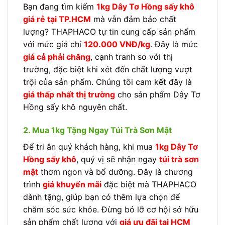
Bạn đang tìm kiếm
1kg Dây Tơ Hồng sấy khô
giá rẻ tại TP.HCM
mà vẫn đảm bảo chất
lượng? THAPHACO tự tin cung cấp sản phẩm
với mức giá chỉ
120.000 VNĐ/kg
. Đây là mức
giá cả phải chăng
, cạnh tranh so với thị
trường, đặc biệt khi xét đến chất lượng vượt
trội của sản phẩm. Chúng tôi cam kết đây là
giá thấp nhất thị trường
cho sản phẩm Dây Tơ
Hồng sấy khô nguyên chất.
2. Mua 1kg Tặng Ngay Túi Trà Sơn Mật
Để tri ân quý khách hàng, khi mua
1kg Dây Tơ
Hồng sấy khô
, quý vị sẽ nhận ngay
túi trà sơn
mật
thơm ngon và bổ dưỡng. Đây là chương
trình
giá khuyến mãi
đặc biệt mà THAPHACO
dành tặng, giúp bạn có thêm lựa chọn để
chăm sóc sức khỏe. Đừng bỏ lỡ cơ hội sở hữu
sản phẩm chất lượng với
giá ưu đãi tại HCM