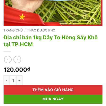
TRANG CHỦ
/
THẢO DƯỢC KHÔ
Địa chỉ bán 1kg Dây Tơ Hồng Sấy Khô
tại TP.HCM
120.000
₫
Địa chỉ bán 1kg Dây Tơ Hồng Sấy Khô tại TP.HCM số lượng
THÊM VÀO GIỎ HÀNG
MUA NGAY