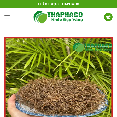
Bỏ
THẢO DƯỢC THAPHACO
qua
nội
dung