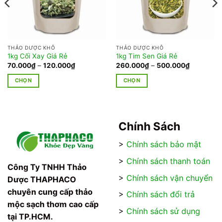
THẢO DƯỢC KHÔ
THẢO DƯỢC KHÔ
1kg Cối Xay Giá Rẻ
1kg Tim Sen Giá Rẻ
Khoảng
Khoảng
70.000
₫
–
120.000
₫
260.000
₫
–
500.000
₫
giá:
giá:
từ
từ
CHỌN
CHỌN
₫
70.000₫
260.000₫
đến
đến
Sản
Sản
₫
120.000₫
500.000₫
phẩm
phẩm
này
này
có
có
Chính Sách
nhiều
nhiều
>
Chính sách bảo mật
biến
biến
thể.
thể.
>
Chính sách thanh toán
Các
Các
Công Ty TNHH Thảo
tùy
tùy
>
Chính sách vận chuyển
Dược THAPHACO
chọn
chọn
chuyên cung cấp thảo
>
Chính sách đổi trả
có
có
mộc sạch thơm cao cấp
thể
thể
>
Chính sách sử dụng
tại TP.HCM.
được
được