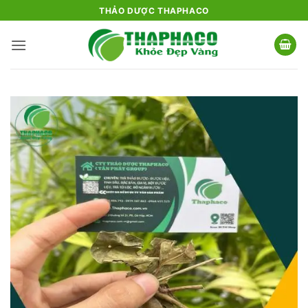
Bỏ
THẢO DƯỢC THAPHACO
qua
nội
dung