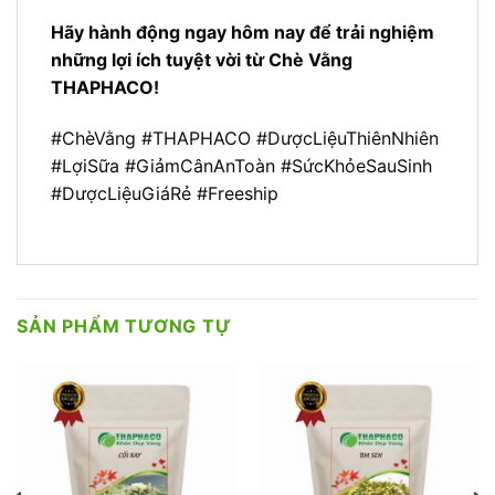
Hãy hành động ngay hôm nay để trải nghiệm
những lợi ích tuyệt vời từ Chè Vằng
THAPHACO!
#ChèVằng #THAPHACO #DượcLiệuThiênNhiên
#LợiSữa #GiảmCânAnToàn #SứcKhỏeSauSinh
#DượcLiệuGiáRẻ #Freeship
SẢN PHẨM TƯƠNG TỰ