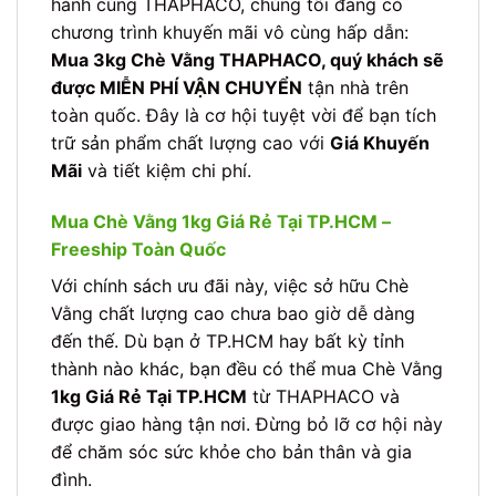
hành cùng THAPHACO, chúng tôi đang có
chương trình khuyến mãi vô cùng hấp dẫn:
Mua 3kg Chè Vằng THAPHACO, quý khách sẽ
được MIỄN PHÍ VẬN CHUYỂN
tận nhà trên
toàn quốc. Đây là cơ hội tuyệt vời để bạn tích
trữ sản phẩm chất lượng cao với
Giá Khuyến
Mãi
và tiết kiệm chi phí.
Mua Chè Vằng 1kg Giá Rẻ Tại TP.HCM –
Freeship Toàn Quốc
Với chính sách ưu đãi này, việc sở hữu Chè
Vằng chất lượng cao chưa bao giờ dễ dàng
đến thế. Dù bạn ở TP.HCM hay bất kỳ tỉnh
thành nào khác, bạn đều có thể mua Chè Vằng
1kg Giá Rẻ Tại TP.HCM
từ THAPHACO và
được giao hàng tận nơi. Đừng bỏ lỡ cơ hội này
để chăm sóc sức khỏe cho bản thân và gia
đình.