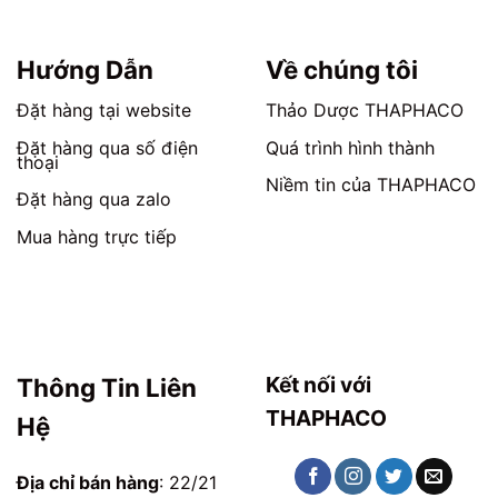
chọn
chọn
trên
trên
trang
trang
Hướng Dẫn
Về chúng tôi
sản
sản
phẩm
phẩm
Đặt hàng tại website
Thảo Dược THAPHACO
Đặt hàng qua số điện
Quá trình hình thành
thoại
Niềm tin của THAPHACO
Đặt hàng qua zalo
Mua hàng trực tiếp
Kết nối với
Thông Tin Liên
THAPHACO
Hệ
Địa chỉ bán hàng
: 22/21