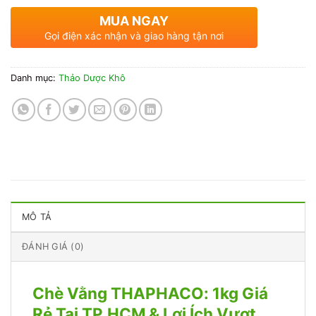
MUA NGAY
Gọi điện xác nhận và giao hàng tận nơi
Danh mục:
Thảo Dược Khô
MÔ TẢ
ĐÁNH GIÁ (0)
Chè Vằng THAPHACO: 1kg Giá
Rẻ Tại TP.HCM & Lợi Ích Vượt