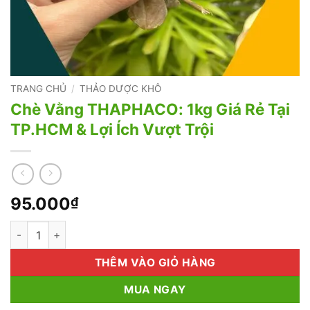
TRANG CHỦ
/
THẢO DƯỢC KHÔ
Chè Vằng THAPHACO: 1kg Giá Rẻ Tại
TP.HCM & Lợi Ích Vượt Trội
95.000
₫
Chè Vằng THAPHACO: 1kg Giá Rẻ Tại TP.HCM & Lợi Ích Vượt Tr
THÊM VÀO GIỎ HÀNG
MUA NGAY