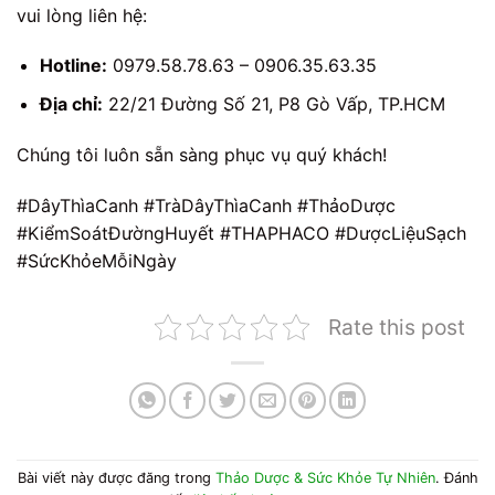
vui lòng liên hệ:
Hotline:
0979.58.78.63 – 0906.35.63.35
Địa chỉ:
22/21 Đường Số 21, P8 Gò Vấp, TP.HCM
Chúng tôi luôn sẵn sàng phục vụ quý khách!
#DâyThìaCanh #TràDâyThìaCanh #ThảoDược
#KiểmSoátĐườngHuyết #THAPHACO #DượcLiệuSạch
#SứcKhỏeMỗiNgày
Rate this post
Bài viết này được đăng trong
Thảo Dược & Sức Khỏe Tự Nhiên
. Đánh