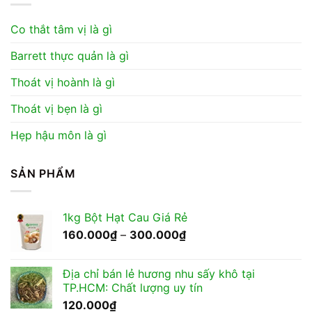
Co thắt tâm vị là gì
Barrett thực quản là gì
Thoát vị hoành là gì
Thoát vị bẹn là gì
Hẹp hậu môn là gì
SẢN PHẨM
1kg Bột Hạt Cau Giá Rẻ
Khoảng
160.000
₫
–
300.000
₫
giá:
từ
Địa chỉ bán lẻ hương nhu sấy khô tại
160.000₫
TP.HCM: Chất lượng uy tín
đến
120.000
₫
300.000₫