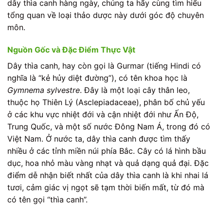
dây thìa canh hàng ngày, chúng ta hãy cùng tìm hiểu
tổng quan về loại thảo dược này dưới góc độ chuyên
môn.
Nguồn Gốc và Đặc Điểm Thực Vật
Dây thìa canh, hay còn gọi là Gurmar (tiếng Hindi có
nghĩa là “kẻ hủy diệt đường”), có tên khoa học là
Gymnema sylvestre
. Đây là một loại cây thân leo,
thuộc họ Thiên Lý (Asclepiadaceae), phân bố chủ yếu
ở các khu vực nhiệt đới và cận nhiệt đới như Ấn Độ,
Trung Quốc, và một số nước Đông Nam Á, trong đó có
Việt Nam. Ở nước ta, dây thìa canh được tìm thấy
nhiều ở các tỉnh miền núi phía Bắc. Cây có lá hình bầu
dục, hoa nhỏ màu vàng nhạt và quả dạng quả đại. Đặc
điểm dễ nhận biết nhất của dây thìa canh là khi nhai lá
tươi, cảm giác vị ngọt sẽ tạm thời biến mất, từ đó mà
có tên gọi “thìa canh”.