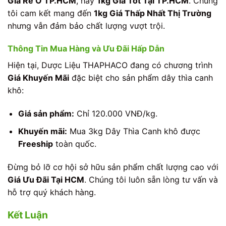
Giá Rẻ Ở TP.HCM
, hay
1kg Giá Tốt Tại TP.HCM
. Chúng
tôi cam kết mang đến
1kg Giá Thấp Nhất Thị Trường
nhưng vẫn đảm bảo chất lượng vượt trội.
Thông Tin Mua Hàng và Ưu Đãi Hấp Dẫn
Hiện tại, Dược Liệu THAPHACO đang có chương trình
Giá Khuyến Mãi
đặc biệt cho sản phẩm dây thìa canh
khô:
Giá sản phẩm:
Chỉ 120.000 VNĐ/kg.
Khuyến mãi:
Mua 3kg Dây Thìa Canh khô được
Freeship
toàn quốc.
Đừng bỏ lỡ cơ hội sở hữu sản phẩm chất lượng cao với
Giá Ưu Đãi Tại HCM
. Chúng tôi luôn sẵn lòng tư vấn và
hỗ trợ quý khách hàng.
Kết Luận