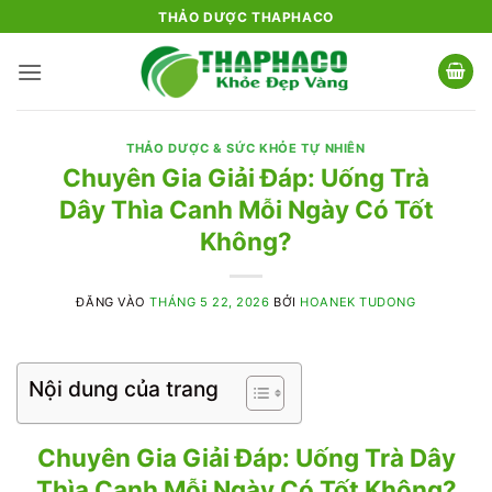
Bỏ
THẢO DƯỢC THAPHACO
qua
nội
dung
THẢO DƯỢC & SỨC KHỎE TỰ NHIÊN
Chuyên Gia Giải Đáp: Uống Trà
Dây Thìa Canh Mỗi Ngày Có Tốt
Không?
ĐĂNG VÀO
THÁNG 5 22, 2026
BỞI
HOANEK TUDONG
Nội dung của trang
Chuyên Gia Giải Đáp: Uống Trà Dây
Thìa Canh Mỗi Ngày Có Tốt Không?