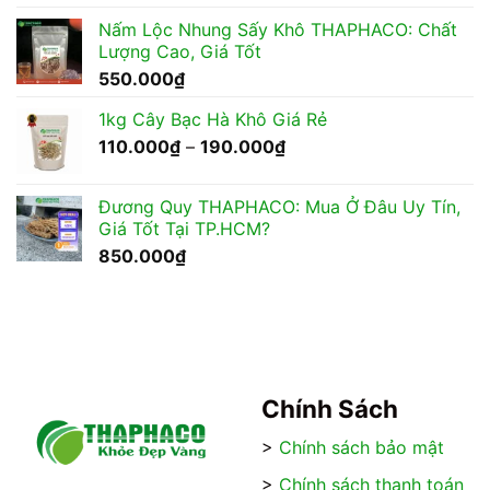
Nấm Lộc Nhung Sấy Khô THAPHACO: Chất
Lượng Cao, Giá Tốt
550.000
₫
1kg Cây Bạc Hà Khô Giá Rẻ
Khoảng
110.000
₫
–
190.000
₫
giá:
từ
Đương Quy THAPHACO: Mua Ở Đâu Uy Tín,
110.000₫
Giá Tốt Tại TP.HCM?
đến
850.000
₫
190.000₫
Chính Sách
>
Chính sách bảo mật
>
Chính sách thanh toán