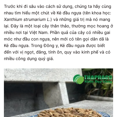
Trước khi đi sâu vào cách sử dụng, chúng ta hãy cùng
nhau tìm hiểu một chút về Ké đầu ngựa (tên khoa học:
Xanthium strumarium L.
) và những giá trị mà nó mang
lại. Đây là một loại cây thân thảo, thường mọc hoang ở
nhiều nơi tại Việt Nam. Phần quả của cây có nhiều gai
móc như đầu con ngựa, nên mới có tên gọi dân dã là
Ké đầu ngựa. Trong Đông y, Ké đầu ngựa được biết
đến với vị ngọt, đắng, tính ôn, quy vào kinh phế và có
nhiều công dụng quý giá.