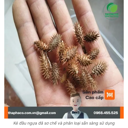
Ké đầu ngựa đã sơ chế và phân loại sẵn sàng sử dụng