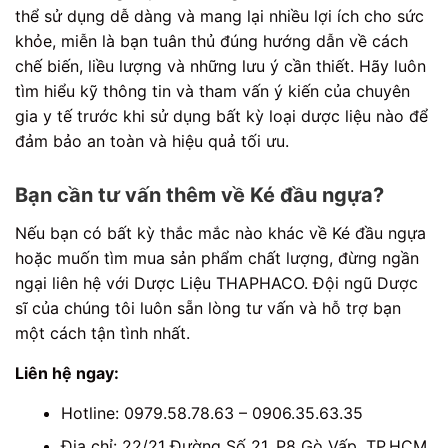
thể sử dụng dễ dàng và mang lại nhiều lợi ích cho sức
khỏe, miễn là bạn tuân thủ đúng hướng dẫn về cách
chế biến, liều lượng và những lưu ý cần thiết. Hãy luôn
tìm hiểu kỹ thông tin và tham vấn ý kiến của chuyên
gia y tế trước khi sử dụng bất kỳ loại dược liệu nào để
đảm bảo an toàn và hiệu quả tối ưu.
Bạn cần tư vấn thêm về Ké đầu ngựa?
Nếu bạn có bất kỳ thắc mắc nào khác về Ké đầu ngựa
hoặc muốn tìm mua sản phẩm chất lượng, đừng ngần
ngại liên hệ với Dược Liệu THAPHACO. Đội ngũ Dược
sĩ của chúng tôi luôn sẵn lòng tư vấn và hỗ trợ bạn
một cách tận tình nhất.
Liên hệ ngay:
Hotline: 0979.58.78.63 – 0906.35.63.35
Địa chỉ: 22/21 Đường Số 21, P8 Gò Vấp, TP.HCM