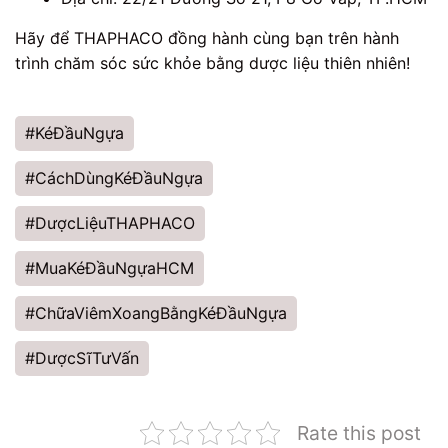
Hãy để THAPHACO đồng hành cùng bạn trên hành
trình chăm sóc sức khỏe bằng dược liệu thiên nhiên!
#KéĐầuNgựa
#CáchDùngKéĐầuNgựa
#DượcLiệuTHAPHACO
#MuaKéĐầuNgựaHCM
#ChữaViêmXoangBằngKéĐầuNgựa
#DượcSĩTưVấn
Rate this post