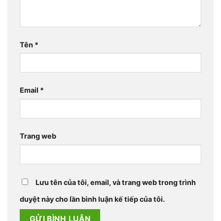
Tên
*
Email
*
Trang web
Lưu tên của tôi, email, và trang web trong trình
duyệt này cho lần bình luận kế tiếp của tôi.