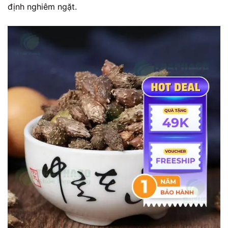
định nghiêm ngặt.