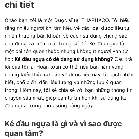
chi tiết
Chào bạn, tôi là một Dược sĩ tại THAPHACO. Tôi hiểu
rằng nhiều người khi tìm hiểu về các loại dược liệu tự
nhiên thường băn khoăn về cách sử dụng chúng sao
cho đúng và hiệu quả. Trong số đó, Ké đầu ngựa là
một cái tên quen thuộc nhưng không ít người vẫn tự
hỏi:
Ké đầu ngựa có dễ dàng sử dụng không?
Câu trả
lời của tôi là: Hoàn toàn có thể, nếu bạn nắm vững
những kiến thức cơ bản về dược liệu này, từ cách nhận
biết, chế biến, đến liều lượng và những lưu ý quan
trọng. Hôm nay, tôi sẽ chia sẻ với bạn những thông tin
chuyên sâu nhất, giúp bạn tự tin hơn khi sử dụng Ké
đầu ngựa trong cuộc sống hàng ngày.
Ké đầu ngựa là gì và vì sao được
quan tâm?