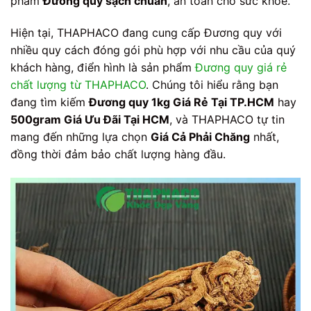
phẩm
Đương quy sạch chuẩn
, an toàn cho sức khỏe.
Hiện tại, THAPHACO đang cung cấp Đương quy với
nhiều quy cách đóng gói phù hợp với nhu cầu của quý
khách hàng, điển hình là sản phẩm
Đương quy giá rẻ
chất lượng từ THAPHACO
. Chúng tôi hiểu rằng bạn
đang tìm kiếm
Đương quy 1kg Giá Rẻ Tại TP.HCM
hay
500gram Giá Ưu Đãi Tại HCM
, và THAPHACO tự tin
mang đến những lựa chọn
Giá Cả Phải Chăng
nhất,
đồng thời đảm bảo chất lượng hàng đầu.