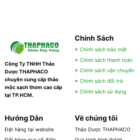
từ
70.000₫
đến
120.000₫
Chính Sách
>
Chính sách bảo mật
>
Chính sách thanh toán
Công Ty TNHH Thảo
>
Chính sách vận chuyển
Dược THAPHACO
chuyên cung cấp thảo
>
Chính sách đổi trả
mộc sạch thơm cao cấp
>
Chính sách sử dụng
tại TP.HCM.
Hướng Dẫn
Về chúng tôi
Đặt hàng tại website
Thảo Dược THAPHACO
Đặt hàng qua số điện
Quá trình hình thành