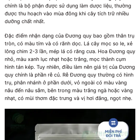
chính là bộ phận được sử dụng làm dược liệu, thường
được thu hoạch vào mùa đông khi cây tích trữ nhiều
dưỡng chất nhất.
Đặc điểm nhận dạng của Đương quy bao gồm thân trụ
tròn, có màu tím và có rãnh dọc. Lá cây mọc so le, xẻ
lông chim 2-3 lần, mép lá có răng cưa. Hoa Đương quy
nhỏ, màu xanh lục nhạt hoặc trắng, mọc thành cụm
hình tán kép. Tuy nhiên, điều làm nên giá trị của Đương
quy chính là phần rễ củ. Rễ Đương quy thường có hình
trụ, phân nhánh ở phần dưới, vỏ ngoài có màu vàng
nâu đến nâu sẫm, bên trong màu trắng ngà hoặc vàng
nhạt, có mùi thơm đặc trưng và vị hơi đắng, ngọt nhẹ.