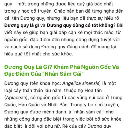
quy – một trong những dược liệu quý giá bậc nhất
trong y học cổ truyền. Chắc hẳn bạn đã từng nghe đến
cái tên Đương quy, nhưng liệu bạn đã thực sự hiểu rõ
Đương quy là gì
và
Đương quy dùng có tốt không
? Bài
viết này sẽ giúp bạn giải đáp cặn kẽ mọi thắc mắc, từ
nguồn gốc, đặc điểm đến những công dụng tuyệt vời
và cách sử dụng Đương quy đúng cách để mang lại
hiệu quả tốt nhất cho sức khỏe.
Đương Quy Là Gì? Khám Phá Nguồn Gốc Và
Đặc Điểm Của “Nhân Sâm Cái”
Đương quy (tên khoa học:
Angelica sinensis
) là một
loại cây thân thảo lâu năm, thuộc họ Hoa tán
(Apiaceae), có nguồn gốc từ các vùng núi cao ở Trung
Quốc, Hàn Quốc và Nhật Bản. Trong y học cổ truyền,
Đương quy được mệnh danh là “nhân sâm cái” nhờ
những công dụng đặc biệt trong việc bồi bổ sức khỏe,
đặc biệt là đối với phụ nữ. Rễ của cây Đương quy