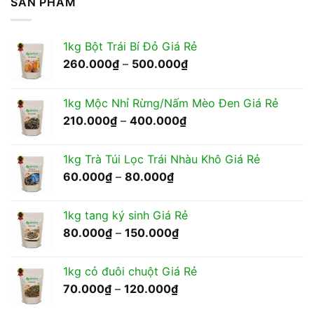
SẢN PHẨM
1kg Bột Trái Bí Đỏ Giá Rẻ
Khoảng
260.000
₫
–
500.000
₫
giá:
từ
1kg Mộc Nhỉ Rừng/Nấm Mèo Đen Giá Rẻ
260.000₫
Khoảng
210.000
₫
–
400.000
₫
đến
giá:
500.000₫
từ
1kg Trà Túi Lọc Trái Nhàu Khô Giá Rẻ
210.000₫
Khoảng
60.000
₫
–
80.000
₫
đến
giá:
400.000₫
từ
1kg tang ký sinh Giá Rẻ
60.000₫
Khoảng
80.000
₫
–
150.000
₫
đến
giá:
80.000₫
từ
1kg cỏ đuôi chuột Giá Rẻ
80.000₫
Khoảng
70.000
₫
–
120.000
₫
đến
giá:
150.000₫