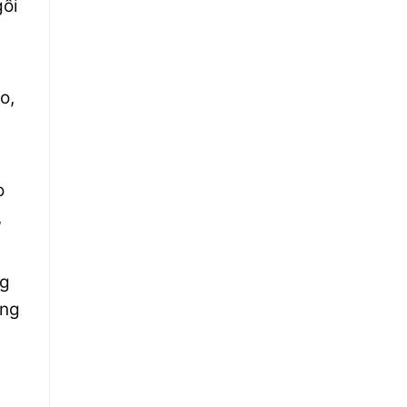
gồi
o,
o
,
ng
ùng