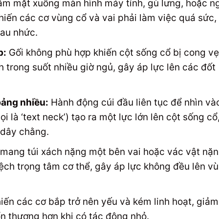
m mặt xuống màn hình máy tính, gù lưng, hoặc n
khiến các cơ vùng cổ và vai phải làm việc quá sức,
đau nhức.
p:
Gối không phù hợp khiến cột sống cổ bị cong vẹ
trong suốt nhiều giờ ngủ, gây áp lực lên các đốt
bảng nhiều:
Hành động cúi đầu liên tục để nhìn và
i là ‘text neck’) tạo ra một lực lớn lên cột sống cổ
 dây chằng.
mang túi xách nặng một bên vai hoặc vác vật nặ
lệch trọng tâm cơ thể, gây áp lực không đều lên v
ến các cơ bắp trở nên yếu và kém linh hoạt, giảm
ổn thương hơn khi có tác động nhỏ.