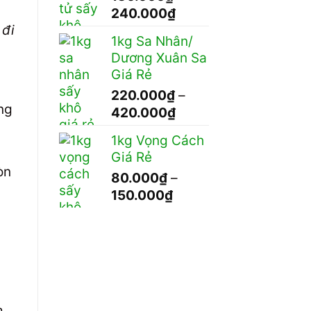
Khoảng
240.000
₫
120.000₫
 đi
giá:
1kg Sa Nhân/
từ
Dương Xuân Sa
130.000₫
Giá Rẻ
đến
220.000
₫
–
240.000₫
ng
Khoảng
420.000
₫
giá:
1kg Vọng Cách
từ
Giá Rẻ
220.000₫
òn
80.000
₫
–
đến
Khoảng
150.000
₫
420.000₫
giá:
từ
80.000₫
đến
150.000₫
m