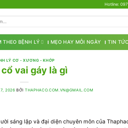
Hotline: 09
M THEO BỆNH LÝ
MẸO HAY MỖI NGÀY
TIN TỨ
NH LÝ CƠ - XƯƠNG - KHỚP
cổ vai gáy là gì
7, 2026
BỞI
THAPHACO.COM.VN@GMAIL.COM
gười sáng lập và đại diện chuyên môn của Thapha