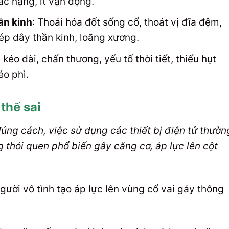
c nặng, ít vận động.
ần kinh
: Thoái hóa đốt sống cổ, thoát vị đĩa đệm,
ép dây thần kinh, loãng xương.
s kéo dài, chấn thương, yếu tố thời tiết, thiếu hụt
éo phì.
thế sai
úng cách, việc sử dụng các thiết bị điện tử thườn
thói quen phổ biến gây căng cơ, áp lực lên cột
gười vô tình tạo áp lực lên vùng cổ vai gáy thông