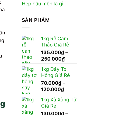
c
Hẹp hậu môn là gì
 mà
SẢN PHẨM
,
hân
1kg Rễ Cam
ng
Thảo Giá Rẻ
135.000
₫
–
u
Khoảng
250.000
₫
giá:
1kg Dây Tơ
từ
Hồng Giá Rẻ
135.000₫
70.000
₫
–
đến
Khoảng
120.000
₫
250.000₫
giá:
1kg Xà Xàng Tử
ng
từ
Giá Rẻ
70.000₫
130.000
₫
–
đến