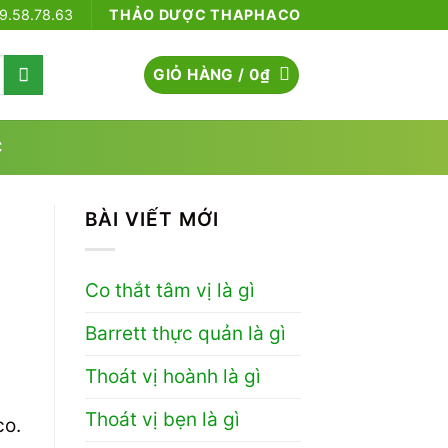
79.58.78.63
THẢO DƯỢC THAPHACO
GIỎ HÀNG /
0
₫
C
BÀI VIẾT MỚI
Co thắt tâm vị là gì
Barrett thực quản là gì
Thoát vị hoành là gì
Thoát vị bẹn là gì
co.