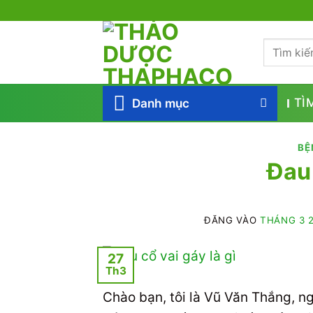
Bỏ
qua
Tìm
nội
kiếm:
dung
Danh mục
TÌ
BỆ
Đau 
ĐĂNG VÀO
THÁNG 3 2
27
Th3
Chào bạn, tôi là Vũ Văn Thắng, n