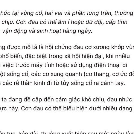
hức tại vùng cổ, hai vai và phần lưng trên, thường
chịu. Cơn đau có thể âm ỉ hoặc dữ dội, cấp tính
 vận động và sinh hoạt hàng ngày.
ờng được mô tả là hội chứng đau cơ xương khớp vù
phổ biến, đặc biệt trong xã hội hiện đại, khi nhiều
 việc trước máy tính hoặc sử dụng điện thoại di
ột sống cổ, các cơ xung quanh (cơ thang, cơ ức đ
các rễ thần kinh đi từ tủy sống cổ ra cánh tay.
g ta đang đề cập đến cảm giác khó chịu, đau nhức
ực này. Cơn đau có thể biểu hiện dưới nhiều dạng
ên tục, kéo dài, thường xuất hiện sau một ngày là