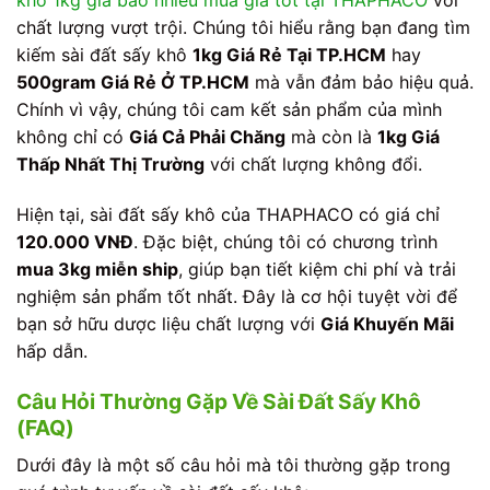
khô 1kg giá bao nhiêu mua giá tốt tại THAPHACO
với
chất lượng vượt trội. Chúng tôi hiểu rằng bạn đang tìm
kiếm sài đất sấy khô
1kg Giá Rẻ Tại TP.HCM
hay
500gram Giá Rẻ Ở TP.HCM
mà vẫn đảm bảo hiệu quả.
Chính vì vậy, chúng tôi cam kết sản phẩm của mình
không chỉ có
Giá Cả Phải Chăng
mà còn là
1kg Giá
Thấp Nhất Thị Trường
với chất lượng không đổi.
Hiện tại, sài đất sấy khô của THAPHACO có giá chỉ
120.000 VNĐ
. Đặc biệt, chúng tôi có chương trình
mua 3kg miễn ship
, giúp bạn tiết kiệm chi phí và trải
nghiệm sản phẩm tốt nhất. Đây là cơ hội tuyệt vời để
bạn sở hữu dược liệu chất lượng với
Giá Khuyến Mãi
hấp dẫn.
Câu Hỏi Thường Gặp Về Sài Đất Sấy Khô
(FAQ)
Dưới đây là một số câu hỏi mà tôi thường gặp trong