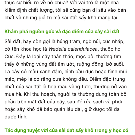
thực sự hiểu rõ về nó chưa? Với vai trò là một nhà
kiểm định chất lượng, tôi sẽ cùng bạn đi sâu vào bản
chất và những giá trị mà sài đất sấy khô mang lại.
Khám phá nguồn gốc và đặc điểm của cây sài đất
Sài đất, hay còn gọi là húng trám, ngổ núi, cúc nháp,
có tên khoa học là
Wedelia calendulacea
, thuộc họ
Cúc. Đây là loại cây thân thảo, mọc bò, thường tìm
thấy ở những vùng đất ẩm ướt, ruộng đồng, bờ suối.
Lá cây có màu xanh đậm, hình bầu dục hoặc hình mũi
mác, mép lá có răng cưa không đều. Điểm đặc trưng
nhất của sài đất là hoa màu vàng tươi, thường nở vào
mùa hè. Khi thu hoạch, người ta thường dùng toàn bộ
phần trên mặt đất của cây, sau đó rửa sạch và phơi
hoặc sấy khô để bảo quản lâu dài, giữ được tối đa
dược tính.
Tác dụng tuyệt vời của sài đất sấy khô trong y học cổ