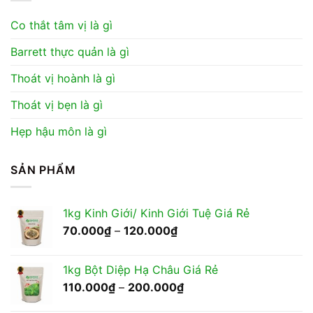
Co thắt tâm vị là gì
Barrett thực quản là gì
Thoát vị hoành là gì
Thoát vị bẹn là gì
Hẹp hậu môn là gì
SẢN PHẨM
1kg Kinh Giới/ Kinh Giới Tuệ Giá Rẻ
Khoảng
70.000
₫
–
120.000
₫
giá:
từ
1kg Bột Diệp Hạ Châu Giá Rẻ
70.000₫
Khoảng
110.000
₫
–
200.000
₫
đến
giá:
120.000₫