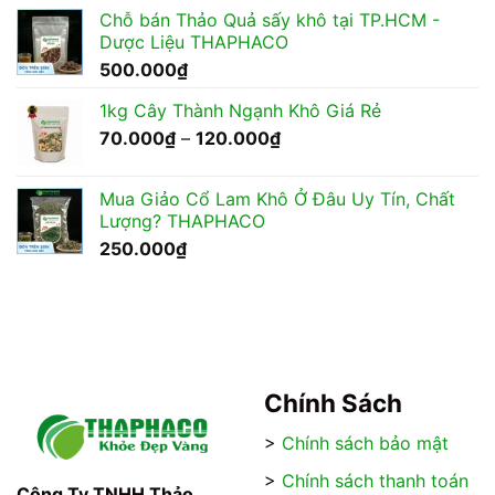
từ
Chỗ bán Thảo Quả sấy khô tại TP.HCM -
110.000₫
Dược Liệu THAPHACO
đến
500.000
₫
200.000₫
1kg Cây Thành Ngạnh Khô Giá Rẻ
Khoảng
70.000
₫
–
120.000
₫
giá:
từ
Mua Giảo Cổ Lam Khô Ở Đâu Uy Tín, Chất
70.000₫
Lượng? THAPHACO
đến
250.000
₫
120.000₫
Chính Sách
>
Chính sách bảo mật
>
Chính sách thanh toán
Công Ty TNHH Thảo