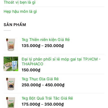
Thoát vị bẹn là gì
Hẹp hậu môn là gì
SẢN PHẨM
1kg Thiên niên kiện Giá Rẻ
Khoảng
135.000
₫
–
250.000
₫
giá:
từ
Đại lý phân phối sỉ lẻ móp gai tại TP.HCM -
135.000₫
THAPHACO
đến
150.000
₫
250.000₫
1kg Thục Địa Giá Rẻ
Khoảng
250.000
₫
–
450.000
₫
giá:
từ
1kg Bột Quả Trái Tắc Giá Rẻ
250.000₫
Khoảng
175.000
₫
–
350.000
₫
đến