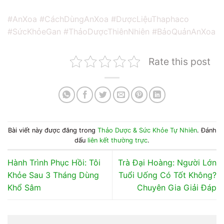
#AnXoa #CáchDùngAnXoa #DượcLiệuThaphaco
#SứcKhỏeGan #ThảoDượcThiênNhiên #BảoQuảnAnXoa
Rate this post
Bài viết này được đăng trong
Thảo Dược & Sức Khỏe Tự Nhiên
. Đánh
dấu
liên kết thường trực
.
Hành Trình Phục Hồi: Tôi
Trà Đại Hoàng: Người Lớn
Khỏe Sau 3 Tháng Dùng
Tuổi Uống Có Tốt Không?
Khổ Sâm
Chuyên Gia Giải Đáp