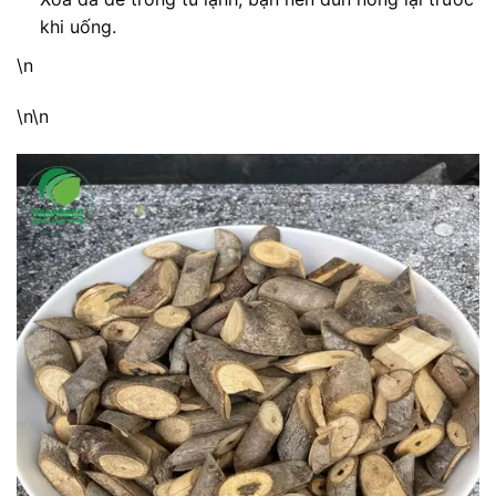
khi uống.
\n
\n\n