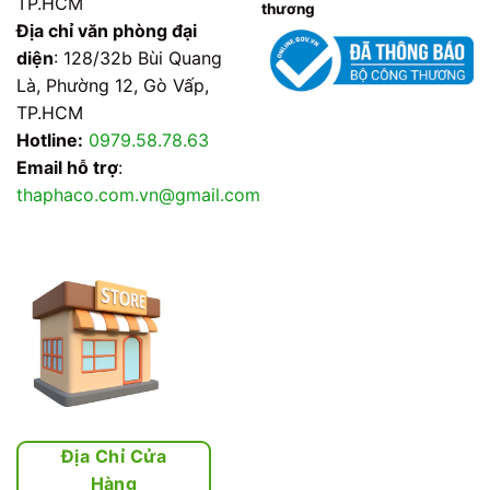
TP.HCM
thương
Địa chỉ văn phòng đại
diện
: 128/32b Bùi Quang
Là, Phường 12, Gò Vấp,
TP.HCM
Hotline:
0979.58.78.63
Email hỗ trợ
:
thaphaco.com.vn@gmail.com
Địa Chỉ Cửa
Hàng