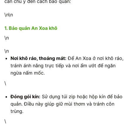
cần chú ý đến cách bảo quản:
\n\n
1. Bảo quản An Xoa khô
\n
\n
Nơi khô ráo, thoáng mát:
Để An Xoa ở nơi khô ráo,
tránh ánh nắng trực tiếp và nơi ẩm ướt để ngăn
ngừa nấm mốc.
\
Đóng gói kín:
Sử dụng túi zip hoặc hộp kín để bảo
quản. Điều này giúp giữ mùi thơm và tránh côn
trùng.
\