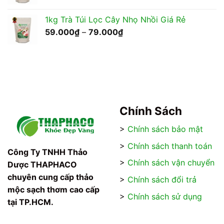
giá:
450.000₫
từ
1kg Trà Túi Lọc Cây Nhọ Nhồi Giá Rẻ
175.000₫
Khoảng
59.000
₫
–
79.000
₫
đến
giá:
350.000₫
từ
59.000₫
đến
79.000₫
Chính Sách
>
Chính sách bảo mật
>
Chính sách thanh toán
Công Ty TNHH Thảo
>
Chính sách vận chuyển
Dược THAPHACO
chuyên cung cấp thảo
>
Chính sách đổi trả
mộc sạch thơm cao cấp
>
Chính sách sử dụng
tại TP.HCM.