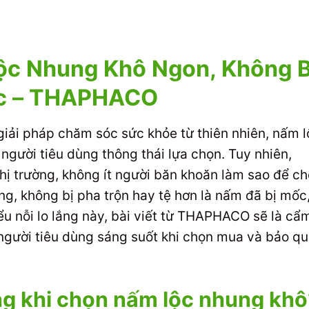
c Nhung Khô Ngon, Không B
c – THAPHACO
giải pháp chăm sóc sức khỏe từ thiên nhiên, nấm l
gười tiêu dùng thông thái lựa chọn. Tuy nhiên,
thị trường, không ít người băn khoăn làm sao để c
g, không bị pha trộn hay tệ hơn là nấm đã bị mốc
u nỗi lo lắng này, bài viết từ THAPHACO sẽ là cẩ
 người tiêu dùng sáng suốt khi chọn mua và bảo q
ọng khi chọn nấm lộc nhung khô