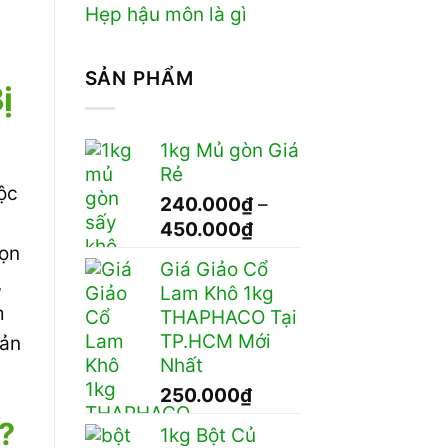
Hẹp hậu môn là gì
SẢN PHẨM
ị
1kg Mủ gòn Giá
Rẻ
ộc
240.000
₫
–
Khoảng
450.000
₫
giá:
họn
Giá Giảo Cổ
từ
,
Lam Khô 1kg
240.000₫
m
THAPHACO Tại
đến
TP.HCM Mới
uản
450.000₫
Nhất
250.000
₫
?
1kg Bột Củ