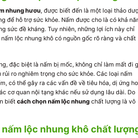
m nhung hươu
, được biết đến là một loại thảo dư
ng để hỗ trợ sức khỏe. Nấm được cho là có khả nă
g sức đề kháng. Tuy nhiên, những lợi ích này chỉ
 nấm lộc nhung khô có nguồn gốc rõ ràng và chất
g, đặc biệt là nấm bị mốc, không chỉ làm mất đi g
u rủi ro nghiêm trọng cho sức khỏe. Các loại nấm
, có thể gây ra các vấn đề về tiêu hóa, dị ứng h
c cơ quan nội tạng khác nếu sử dụng lâu dài. Do
ận biết
cách chọn nấm lộc nhung
chất lượng là vô
 nấm lộc nhung khô chất lượn