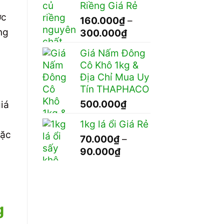
Riềng Giá Rẻ
ợc
160.000
₫
–
ng
Khoảng
300.000
₫
giá:
Giá Nấm Đông
từ
Cô Khô 1kg &
160.000₫
Địa Chỉ Mua Uy
đến
Tín THAPHACO
300.000₫
500.000
₫
iá
1kg lá ổi Giá Rẻ
oặc
70.000
₫
–
Khoảng
90.000
₫
giá:
từ
70.000₫
đến
g
90.000₫