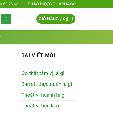
79.58.78.63
THẢO DƯỢC THAPHACO
GIỎ HÀNG /
0
₫
C
BÀI VIẾT MỚI
Co thắt tâm vị là gì
Barrett thực quản là gì
Thoát vị hoành là gì
Thoát vị bẹn là gì