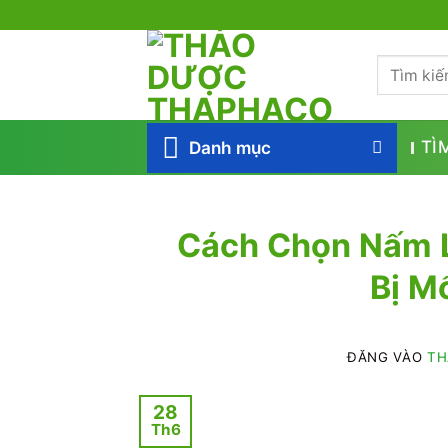
Bỏ
qua
Tìm
nội
kiếm:
dung
Danh mục
TÌ
Cách Chọn Nấm 
Bị M
ĐĂNG VÀO
TH
28
Th6