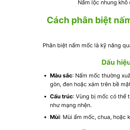
Nấm lộc nhung khô c
Cách phân biệt nấm
Phân biệt nấm mốc là kỹ năng qua
Dấu hiệ
Màu sắc
: Nấm mốc thường xuấ
gòn, đen hoặc xám trên bề mặ
Cấu trúc
: Vùng bị mốc có thể
như mạng nhện.
Mùi
: Mùi ẩm mốc, chua, hoặc k