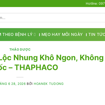
Hotline: 09
M THEO BỆNH LÝ
MẸO HAY MỖI NGÀY
TIN TỨ
THẢO DƯỢC
Lộc Nhung Khô Ngon, Không
ốc – THAPHACO
ÁNG 6 28, 2026
BỞI
HOANEK TUDONG