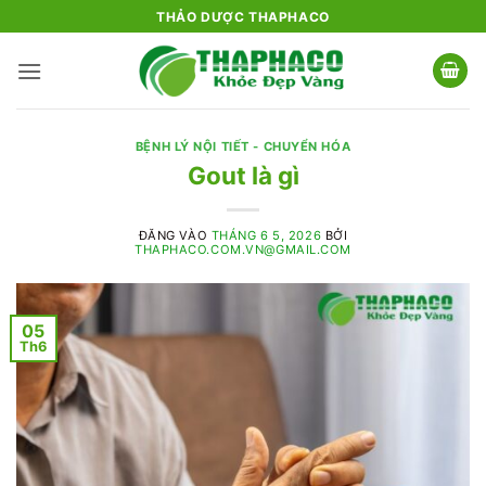
Bỏ
THẢO DƯỢC THAPHACO
qua
nội
dung
BỆNH LÝ NỘI TIẾT - CHUYỂN HÓA
Gout là gì
ĐĂNG VÀO
THÁNG 6 5, 2026
BỞI
THAPHACO.COM.VN@GMAIL.COM
05
Th6