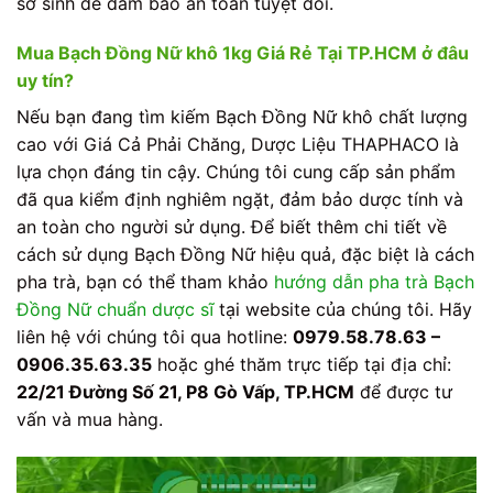
sơ sinh để đảm bảo an toàn tuyệt đối.
Mua Bạch Đồng Nữ khô 1kg Giá Rẻ Tại TP.HCM ở đâu
uy tín?
Nếu bạn đang tìm kiếm Bạch Đồng Nữ khô chất lượng
cao với Giá Cả Phải Chăng, Dược Liệu THAPHACO là
lựa chọn đáng tin cậy. Chúng tôi cung cấp sản phẩm
đã qua kiểm định nghiêm ngặt, đảm bảo dược tính và
an toàn cho người sử dụng. Để biết thêm chi tiết về
cách sử dụng Bạch Đồng Nữ hiệu quả, đặc biệt là cách
pha trà, bạn có thể tham khảo
hướng dẫn pha trà Bạch
Đồng Nữ chuẩn dược sĩ
tại website của chúng tôi. Hãy
liên hệ với chúng tôi qua hotline:
0979.58.78.63 –
0906.35.63.35
hoặc ghé thăm trực tiếp tại địa chỉ:
22/21 Đường Số 21, P8 Gò Vấp, TP.HCM
để được tư
vấn và mua hàng.