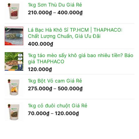
1kg Sơn Thù Du Giá Rẻ
Khoảng
210.000
₫
–
400.000
₫
giá:
từ
Lá Bạc Hà Khô Sỉ TP.HCM | THAPHACO:
210.000₫
Chất Lượng Chuẩn, Giá Ưu Đãi
đến
400.000
₫
400.000₫
1kg táo mèo sấy khô giá bao nhiêu tiền? Báo
giá THAPHACO
120.000
₫
1kg Bột Vỏ cam Giá Rẻ
Khoảng
275.000
₫
–
500.000
₫
giá:
từ
1kg cỏ đuôi chuột Giá Rẻ
275.000₫
Khoảng
70.000
₫
–
120.000
₫
đến
giá:
500.000₫
từ
70.000₫
đến