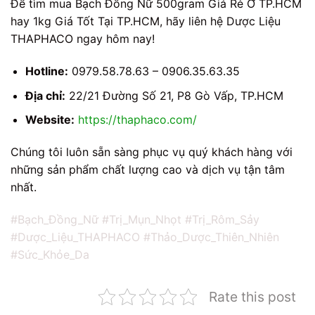
Để tìm mua Bạch Đồng Nữ 500gram Giá Rẻ Ở TP.HCM
hay 1kg Giá Tốt Tại TP.HCM, hãy liên hệ Dược Liệu
THAPHACO ngay hôm nay!
Hotline:
0979.58.78.63 – 0906.35.63.35
Địa chỉ:
22/21 Đường Số 21, P8 Gò Vấp, TP.HCM
Website:
https://thaphaco.com/
Chúng tôi luôn sẵn sàng phục vụ quý khách hàng với
những sản phẩm chất lượng cao và dịch vụ tận tâm
nhất.
#Bạch_Đồng_Nữ #Trị_Mụn_Nhọt #Trị_Rôm_Sảy
#Dược_Liệu_THAPHACO #Thảo_Dược_Thiên_Nhiên
#Sức_Khỏe_Da
Rate this post