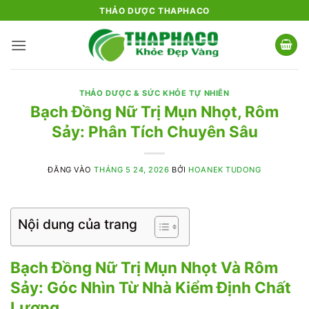
Bỏ
THẢO DƯỢC THAPHACO
qua
nội
dung
THẢO DƯỢC & SỨC KHỎE TỰ NHIÊN
Bạch Đồng Nữ Trị Mụn Nhọt, Rôm
Sảy: Phân Tích Chuyên Sâu
ĐĂNG VÀO
THÁNG 5 24, 2026
BỞI
HOANEK TUDONG
Nội dung của trang
Bạch Đồng Nữ Trị Mụn Nhọt Và Rôm
Sảy: Góc Nhìn Từ Nhà Kiểm Định Chất
Lượng