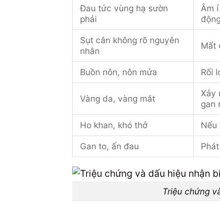
Đau tức vùng hạ sườn
Âm ỉ
phải
động
Sụt cân không rõ nguyên
Mất 
nhân
Buồn nôn, nôn mửa
Rối 
Xảy 
Vàng da, vàng mắt
gan 
Ho khan, khó thở
Nếu 
Gan to, ấn đau
Phát
Triệu chứng v