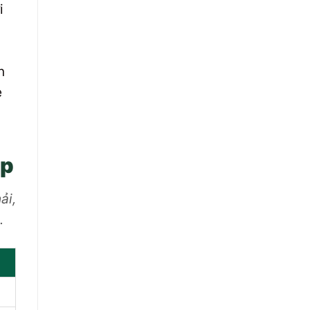
i
y
n
e
ip
ải,
.