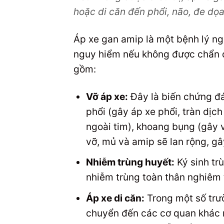
hoặc di căn đến phổi, não, đe dọ
Áp xe gan amip là một bệnh lý ng
nguy hiểm nếu không được chẩn đo
gồm:
Vỡ áp xe:
Đây là biến chứng đá
phổi (gây áp xe phổi, tràn dị
ngoài tim), khoang bụng (gây 
vỡ, mủ và amip sẽ lan rộng, gâ
Nhiễm trùng huyết:
Ký sinh tr
nhiễm trùng toàn thân nghiêm 
Áp xe di căn:
Trong một số trư
chuyển đến các cơ quan khác nh