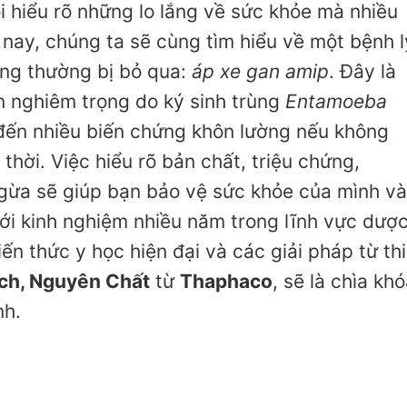
ôi hiểu rõ những lo lắng về sức khỏe mà nhiều
nay, chúng ta sẽ cùng tìm hiểu về một bệnh l
ng thường bị bỏ qua:
áp xe gan amip
. Đây là
n nghiêm trọng do ký sinh trùng
Entamoeba
đến nhiều biến chứng khôn lường nếu không
thời. Việc hiểu rõ bản chất, triệu chứng,
ừa sẽ giúp bạn bảo vệ sức khỏe của mình và
ới kinh nghiệm nhiều năm trong lĩnh vực dượ
 kiến thức y học hiện đại và các giải pháp từ th
ch, Nguyên Chất
từ
Thaphaco
, sẽ là chìa kh
nh.