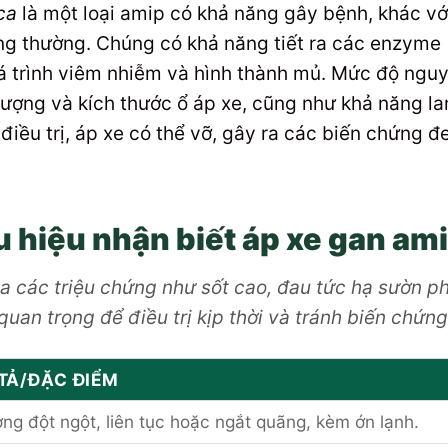
ca
là một loại amip có khả năng gây bệnh, khác vớ
ng thường. Chúng có khả năng tiết ra các enzyme
á trình viêm nhiễm và hình thành mủ. Mức độ ngu
ượng và kích thước ổ áp xe, cũng như khả năng la
iều trị, áp xe có thể vỡ, gây ra các biến chứng đ
 hiệu nhận biết áp xe gan am
 các triệu chứng như sốt cao, đau tức hạ sườn ph
quan trọng để điều trị kịp thời và tránh biến chứng
TẢ/ĐẶC ĐIỂM
ng đột ngột, liên tục hoặc ngắt quãng, kèm ớn lạnh.