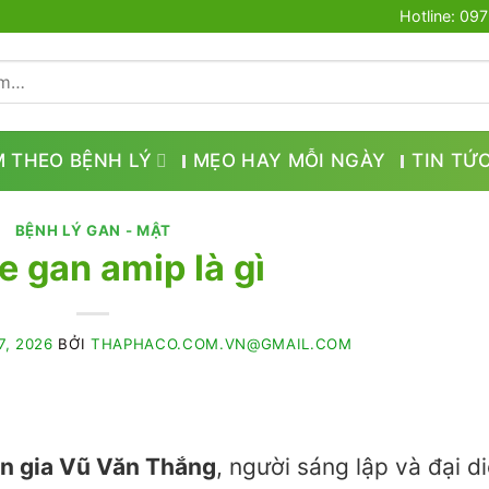
Hotline: 09
M THEO BỆNH LÝ
MẸO HAY MỖI NGÀY
TIN TỨ
BỆNH LÝ GAN - MẬT
e gan amip là gì
7, 2026
BỞI
THAPHACO.COM.VN@GMAIL.COM
n gia Vũ Văn Thắng
, người sáng lập và đại d