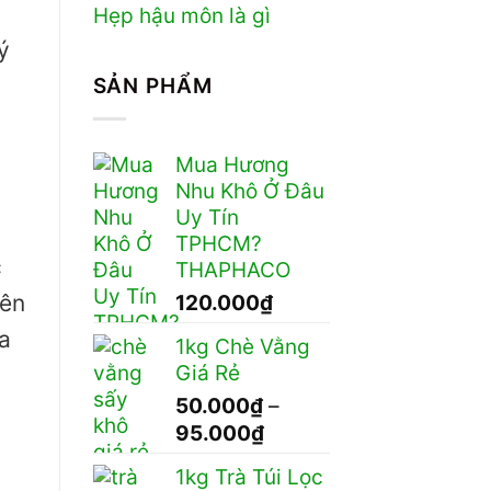
Hẹp hậu môn là gì
ý
SẢN PHẨM
Mua Hương
Nhu Khô Ở Đâu
Uy Tín
TPHCM?
c
THAPHACO
iên
120.000
₫
óa
1kg Chè Vằng
Giá Rẻ
50.000
₫
–
Khoảng
95.000
₫
giá:
1kg Trà Túi Lọc
từ