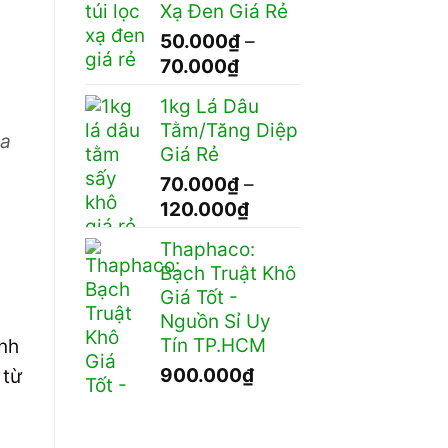
Xạ Đen Giá Rẻ
50.000₫
50.000
₫
–
đến
Khoảng
70.000
₫
95.000₫
giá:
1kg Lá Dâu
từ
Tằm/Tăng Diệp
50.000₫
ca
Giá Rẻ
đến
70.000
₫
–
70.000₫
Khoảng
120.000
₫
giá:
Thaphaco:
từ
Bạch Truật Khô
70.000₫
Giá Tốt -
đến
Nguồn Sỉ Uy
120.000₫
Tín TP.HCM
ành
900.000
₫
 từ