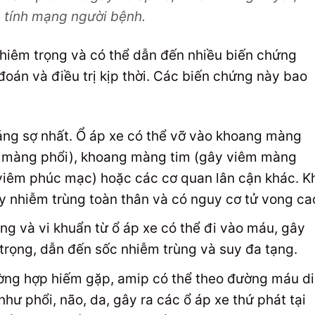
a tính mạng người bệnh.
hiêm trọng và có thể dẫn đến nhiều biến chứng
án và điều trị kịp thời. Các biến chứng này bao
ng sợ nhất. Ổ áp xe có thể vỡ vào khoang màng
ch màng phổi), khoang màng tim (gây viêm màng
viêm phúc mạc) hoặc các cơ quan lân cận khác. K
y nhiễm trùng toàn thân và có nguy cơ tử vong ca
ùng và vi khuẩn từ ổ áp xe có thể đi vào máu, gây
trọng, dẫn đến sốc nhiễm trùng và suy đa tạng.
ờng hợp hiếm gặp, amip có thể theo đường máu di
ư phổi, não, da, gây ra các ổ áp xe thứ phát tại