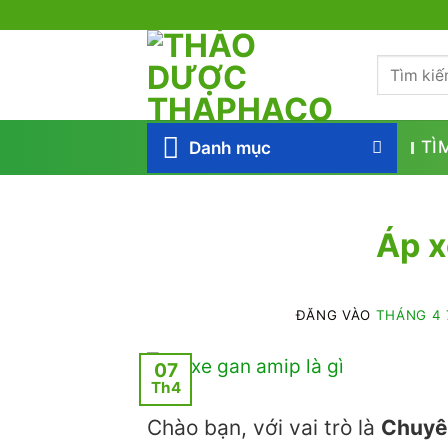
Bỏ
qua
Tìm
nội
kiếm:
dung
Danh mục
TÌ
Áp x
ĐĂNG VÀO
THÁNG 4 
07
Th4
Chào bạn, với vai trò là
Chuyê