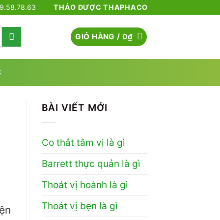
79.58.78.63
THẢO DƯỢC THAPHACO
GIỎ HÀNG /
0
₫
C
BÀI VIẾT MỚI
Co thắt tâm vị là gì
Barrett thực quản là gì
Thoát vị hoành là gì
Thoát vị bẹn là gì
iện