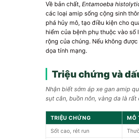
Về bản chất,
Entamoeba histolyti
các loại amip sống cộng sinh thô
phá hủy mô, tạo điều kiện cho qu
hiểm của bệnh phụ thuộc vào số l
rộng của chúng. Nếu không được đ
dọa tính mạng.
Triệu chứng và dấu
Nhận biết sớm áp xe gan amip qua
sụt cân, buồn nôn, vàng da là rất 
TRIỆU CHỨNG
MÔ 
Sốt cao, rét run
Thườ