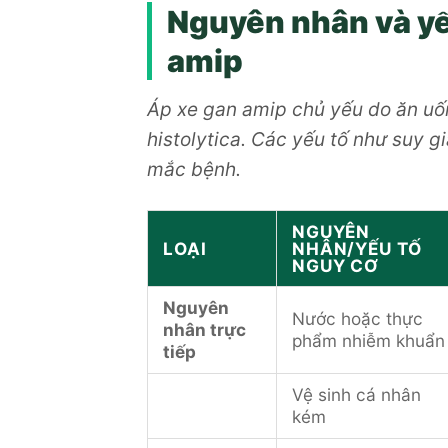
Nguyên nhân và yế
amip
Áp xe gan amip chủ yếu do ăn uố
histolytica. Các yếu tố như suy g
mắc bệnh.
NGUYÊN
LOẠI
NHÂN/YẾU TỐ
NGUY CƠ
Nguyên
Nước hoặc thực
nhân trực
phẩm nhiễm khuẩn
tiếp
Vệ sinh cá nhân
kém