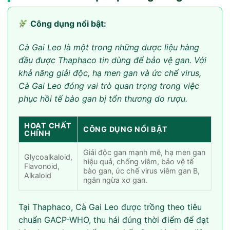
Công dụng nổi bật:
Cà Gai Leo là một trong những dược liệu hàng
đầu được Thaphaco tin dùng để bảo vệ gan. Với
khả năng giải độc, hạ men gan và ức chế virus,
Cà Gai Leo đóng vai trò quan trọng trong việc
phục hồi tế bào gan bị tổn thương do rượu.
HOẠT CHẤT
CÔNG DỤNG NỔI BẬT
CHÍNH
Giải độc gan mạnh mẽ, hạ men gan
Glycoalkaloid,
hiệu quả, chống viêm, bảo vệ tế
Flavonoid,
bào gan, ức chế virus viêm gan B,
Alkaloid
ngăn ngừa xơ gan.
Tại Thaphaco, Cà Gai Leo được trồng theo tiêu
chuẩn GACP-WHO, thu hái đúng thời điểm để đạt