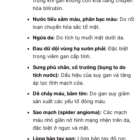
trưng khi gan không còn khả năng chuyển
hóa bilirubin.
Nước tiểu sẫm màu, phân bạc màu:
Do rối
loạn chuyển hóa sắc tố mật.
Ngứa da:
Do tích tụ muối mật dưới da.
Đau dữ dội vùng hạ sườn phải:
Đặc biệt
trong viêm gan cấp tính.
Sưng phù chân, cổ trướng (bụng to do
tích nước):
Dấu hiệu của suy gan và tăng
áp lực tĩnh mạch cửa.
Dễ chảy máu, bầm tím:
Do gan suy giảm
sản xuất các yếu tố đông máu.
Sao mạch (spider angioma):
Các mạch
máu nhỏ giãn nở hình mạng nhện trên da,
đặc biệt ở ngực và mặt.
Lòng bàn tay son:
Lòng bàn tay đỏ rực.