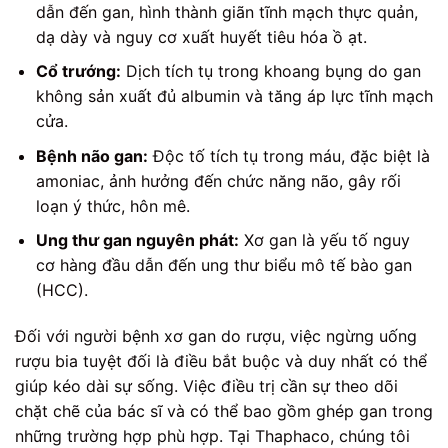
dẫn đến gan, hình thành giãn tĩnh mạch thực quản,
dạ dày và nguy cơ xuất huyết tiêu hóa ồ ạt.
Cổ trướng:
Dịch tích tụ trong khoang bụng do gan
không sản xuất đủ albumin và tăng áp lực tĩnh mạch
cửa.
Bệnh não gan:
Độc tố tích tụ trong máu, đặc biệt là
amoniac, ảnh hưởng đến chức năng não, gây rối
loạn ý thức, hôn mê.
Ung thư gan nguyên phát:
Xơ gan là yếu tố nguy
cơ hàng đầu dẫn đến ung thư biểu mô tế bào gan
(HCC).
Đối với người bệnh xơ gan do rượu, việc ngừng uống
rượu bia tuyệt đối là điều bắt buộc và duy nhất có thể
giúp kéo dài sự sống. Việc điều trị cần sự theo dõi
chặt chẽ của bác sĩ và có thể bao gồm ghép gan trong
những trường hợp phù hợp. Tại Thaphaco, chúng tôi