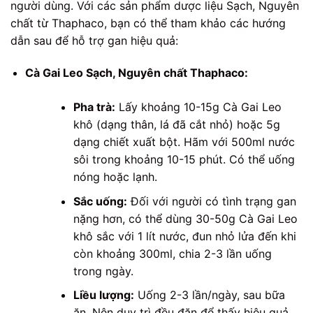
người dùng. Với các sản phẩm dược liệu Sạch, Nguyên
chất từ Thaphaco, bạn có thể tham khảo các hướng
dẫn sau để hỗ trợ gan hiệu quả:
Cà Gai Leo Sạch, Nguyên chất Thaphaco:
Pha trà:
Lấy khoảng 10-15g Cà Gai Leo
khô (dạng thân, lá đã cắt nhỏ) hoặc 5g
dạng chiết xuất bột. Hãm với 500ml nước
sôi trong khoảng 10-15 phút. Có thể uống
nóng hoặc lạnh.
Sắc uống:
Đối với người có tình trạng gan
nặng hơn, có thể dùng 30-50g Cà Gai Leo
khô sắc với 1 lít nước, đun nhỏ lửa đến khi
còn khoảng 300ml, chia 2-3 lần uống
trong ngày.
Liều lượng:
Uống 2-3 lần/ngày, sau bữa
ăn. Nên duy trì đều đặn để thấy hiệu quả.