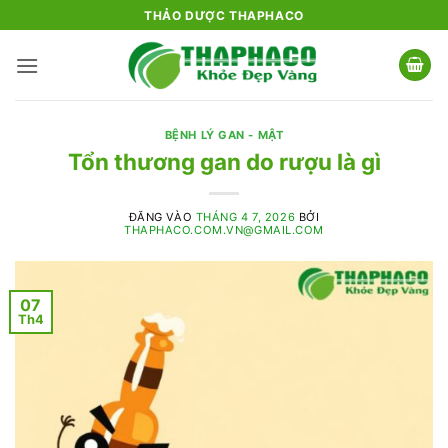
Bỏ
THẢO DƯỢC THAPHACO
qua
nội
dung
BỆNH LÝ GAN - MẬT
Tổn thương gan do rượu là gì
ĐĂNG VÀO
THÁNG 4 7, 2026
BỞI
THAPHACO.COM.VN@GMAIL.COM
07
Th4