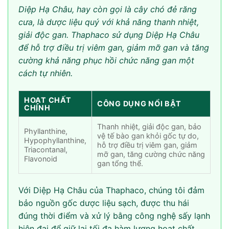
Diệp Hạ Châu, hay còn gọi là cây chó đẻ răng
cưa, là dược liệu quý với khả năng thanh nhiệt,
giải độc gan. Thaphaco sử dụng Diệp Hạ Châu
để hỗ trợ điều trị viêm gan, giảm mỡ gan và tăng
cường khả năng phục hồi chức năng gan một
cách tự nhiên.
HOẠT CHẤT
CÔNG DỤNG NỔI BẬT
CHÍNH
Thanh nhiệt, giải độc gan, bảo
Phyllanthine,
vệ tế bào gan khỏi gốc tự do,
Hypophyllanthine,
hỗ trợ điều trị viêm gan, giảm
Triacontanal,
mỡ gan, tăng cường chức năng
Flavonoid
gan tổng thể.
Với Diệp Hạ Châu của Thaphaco, chúng tôi đảm
bảo nguồn gốc dược liệu sạch, được thu hái
đúng thời điểm và xử lý bằng công nghệ sấy lạnh
hiện đại để giữ lại tối đa hàm lượng hoạt chất.