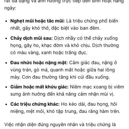
rất đa dạng và ảnh hưởng trực tiếp đến sinh hoạt hàng
ngày:
Nghẹt mũi hoặc tắc mũi:
Là triệu chứng phổ biến
nhất, gây khó thở, đặc biệt vào ban đêm.
Chảy dịch mũi sau:
Dịch nhầy có thể chảy xuống
họng, gây ho, khạc đờm và khó chịu. Dịch thường
có màu vàng, xanh hoặc trắng đục.
Đau nhức hoặc nặng mặt:
Cảm giác đau, nặng ở
vùng trán, gò má, quanh mắt hoặc giữa hai lông
mày. Cơn đau thường tăng khi cúi đầu xuống.
Giảm hoặc mất khứu giác:
Niêm mạc xoang bị viêm
sưng ảnh hưởng đến khả năng cảm nhận mùi vị.
Các triệu chứng khác:
Ho kéo dài, đau họng, hôi
miệng, mệt mỏi, khó tập trung, đau răng hàm trên.
Việc nhận diện đúng nguyên nhân và triệu chứng là