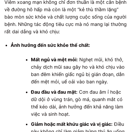
Viêm xoang mạn không chỉ đơn thuần là một căn bệnh
về đường hô hấp mà còn là một “kẻ thù thầm lặng”
bào mòn sức khỏe và chất lượng cuộc sống của người
bệnh. Những tác động tiêu cực mà nó mang lại thường
rất dai dẳng và khó chịu:
Ảnh hưởng đến sức khỏe thể chất:
Mất ngủ và mệt mỏi:
Nghẹt mũi, khó thở,
chảy dịch mũi sau gây ho và khó chịu vào
ban đêm khiến giấc ngủ bị gián đoạn, dẫn
đến mệt mỏi, uể oải vào ban ngày.
Đau đầu và đau mặt:
Cơn đau âm ỉ hoặc
dữ dội ở vùng trán, gò má, quanh mắt có
thể kéo dài, ảnh hưởng đến khả năng làm
việc và sinh hoạt.
Giảm hoặc mất khứu giác và vị giác:
Điều
này không chỉ làm giảm hứng thú ăn uống