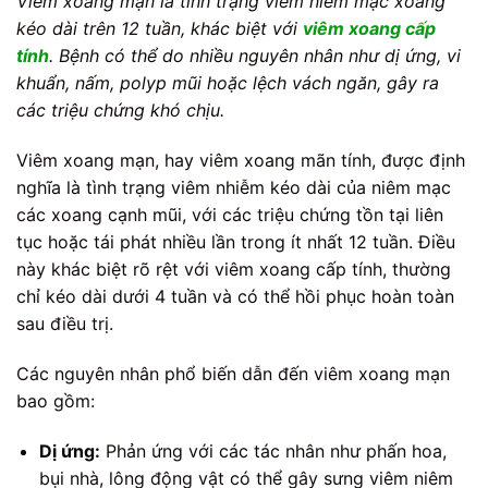
Viêm xoang mạn là tình trạng viêm niêm mạc xoang
kéo dài trên 12 tuần, khác biệt với
viêm xoang cấp
tính
. Bệnh có thể do nhiều nguyên nhân như dị ứng, vi
khuẩn, nấm, polyp mũi hoặc lệch vách ngăn, gây ra
các triệu chứng khó chịu.
Viêm xoang mạn, hay viêm xoang mãn tính, được định
nghĩa là tình trạng viêm nhiễm kéo dài của niêm mạc
các xoang cạnh mũi, với các triệu chứng tồn tại liên
tục hoặc tái phát nhiều lần trong ít nhất 12 tuần. Điều
này khác biệt rõ rệt với viêm xoang cấp tính, thường
chỉ kéo dài dưới 4 tuần và có thể hồi phục hoàn toàn
sau điều trị.
Các nguyên nhân phổ biến dẫn đến viêm xoang mạn
bao gồm:
Dị ứng:
Phản ứng với các tác nhân như phấn hoa,
bụi nhà, lông động vật có thể gây sưng viêm niêm