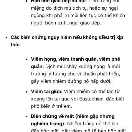
Hạn chế giao tiếp xã hội:
Tình trạng hôi
miệng do dịch mủ tích tụ, hoặc sự ngại
ngùng khi phải xì mũi liên tục có thể khiến
người bệnh tự ti, ngại giao tiếp.
Các biến chứng nguy hiểm nếu không điều trị kịp
thời:
Viêm họng, viêm thanh quản, viêm phế
quản:
Dịch mũi chảy xuống họng là môi
trường lý tưởng cho vi khuẩn phát triển,
gây viêm nhiễm đường hô hấp dưới.
Viêm tai giữa:
Viêm nhiễm có thể lan từ
xoang lên tai qua vòi Eustachian, đặc biệt
phổ biến ở trẻ em.
Biến chứng về mắt (hiếm gặp nhưng
nghiêm trọng):
Nhiễm trùng có thể lan
đến hốc mắt, gây viêm mô tế bào hốc mắt,