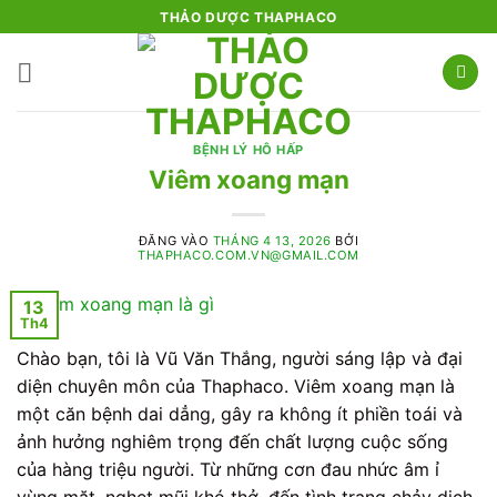
Bỏ
THẢO DƯỢC THAPHACO
qua
nội
dung
BỆNH LÝ HÔ HẤP
Viêm xoang mạn
ĐĂNG VÀO
THÁNG 4 13, 2026
BỞI
THAPHACO.COM.VN@GMAIL.COM
13
Th4
Chào bạn, tôi là Vũ Văn Thắng, người sáng lập và đại
diện chuyên môn của Thaphaco. Viêm xoang mạn là
một căn bệnh dai dẳng, gây ra không ít phiền toái và
ảnh hưởng nghiêm trọng đến chất lượng cuộc sống
của hàng triệu người. Từ những cơn đau nhức âm ỉ
vùng mặt, nghẹt mũi khó thở, đến tình trạng chảy dịch