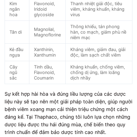
Kim
Flavonoid,
Thanh nhiệt giải độc, tiêu
ngân
Iridoid
viêm, kháng khuẩn, kháng
hoa
glycoside
virus
Thông khiếu, tán phong
Magnolial,
Tân di
hàn, co mạch, giảm phù nề
Magnoflorine
niêm mạc
Ké đầu
Xanthinin,
Kháng viêm, giảm đau, giải
ngựa
Xanthumin
độc, làm sạch chất viêm
Cây
Tinh dầu,
Kháng khuẩn, chống viêm,
ngũ
Flavonoid,
chống dị ứng, làm loãng
sắc
Coumarin
dịch nhầy
Sự kết hợp hài hòa và đúng liều lượng của các dược
liệu này sẽ tạo nên một giải pháp toàn diện, giúp người
bệnh viêm xoang mạn cải thiện triệu chứng một cách
đáng kể. Tại Thaphaco, chúng tôi luôn lựa chọn những
dược liệu được thu hái đúng mùa, chế biến theo quy
trình chuẩn để đảm bảo dược tính cao nhất.