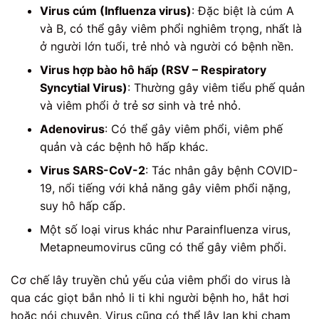
Virus cúm (Influenza virus)
: Đặc biệt là cúm A
và B, có thể gây viêm phổi nghiêm trọng, nhất là
ở người lớn tuổi, trẻ nhỏ và người có bệnh nền.
Virus hợp bào hô hấp (RSV – Respiratory
Syncytial Virus)
: Thường gây viêm tiểu phế quản
và viêm phổi ở trẻ sơ sinh và trẻ nhỏ.
Adenovirus
: Có thể gây viêm phổi, viêm phế
quản và các bệnh hô hấp khác.
Virus SARS-CoV-2
: Tác nhân gây bệnh COVID-
19, nổi tiếng với khả năng gây viêm phổi nặng,
suy hô hấp cấp.
Một số loại virus khác như Parainfluenza virus,
Metapneumovirus cũng có thể gây viêm phổi.
Cơ chế lây truyền chủ yếu của viêm phổi do virus là
qua các giọt bắn nhỏ li ti khi người bệnh ho, hắt hơi
hoặc nói chuyện. Virus cũng có thể lây lan khi chạm