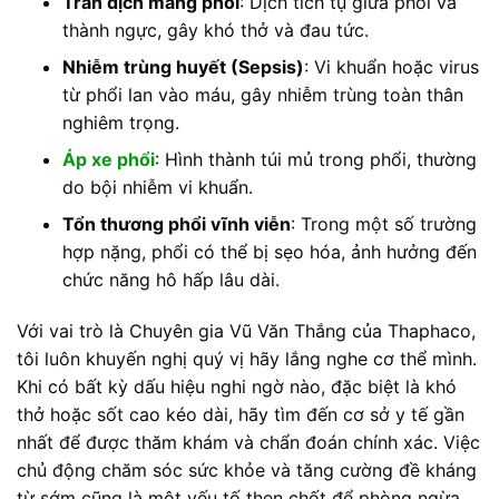
Tràn dịch màng phổi
: Dịch tích tụ giữa phổi và
thành ngực, gây khó thở và đau tức.
Nhiễm trùng huyết (Sepsis)
: Vi khuẩn hoặc virus
từ phổi lan vào máu, gây nhiễm trùng toàn thân
nghiêm trọng.
Áp xe phổi
: Hình thành túi mủ trong phổi, thường
do bội nhiễm vi khuẩn.
Tổn thương phổi vĩnh viễn
: Trong một số trường
hợp nặng, phổi có thể bị sẹo hóa, ảnh hưởng đến
chức năng hô hấp lâu dài.
Với vai trò là Chuyên gia Vũ Văn Thắng của Thaphaco,
tôi luôn khuyến nghị quý vị hãy lắng nghe cơ thể mình.
Khi có bất kỳ dấu hiệu nghi ngờ nào, đặc biệt là khó
thở hoặc sốt cao kéo dài, hãy tìm đến cơ sở y tế gần
nhất để được thăm khám và chẩn đoán chính xác. Việc
chủ động chăm sóc sức khỏe và tăng cường đề kháng
từ sớm cũng là một yếu tố then chốt để phòng ngừa