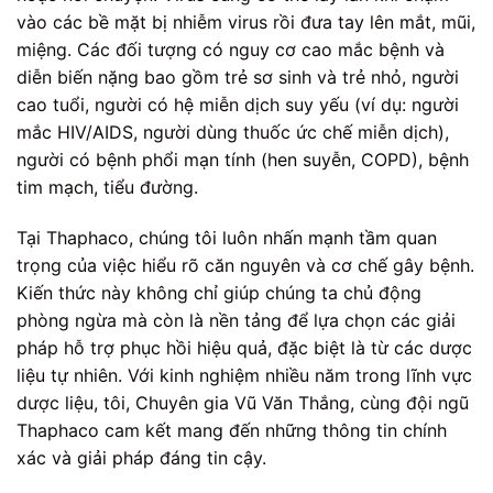
vào các bề mặt bị nhiễm virus rồi đưa tay lên mắt, mũi,
miệng. Các đối tượng có nguy cơ cao mắc bệnh và
diễn biến nặng bao gồm trẻ sơ sinh và trẻ nhỏ, người
cao tuổi, người có hệ miễn dịch suy yếu (ví dụ: người
mắc HIV/AIDS, người dùng thuốc ức chế miễn dịch),
người có bệnh phổi mạn tính (hen suyễn, COPD), bệnh
tim mạch, tiểu đường.
Tại Thaphaco, chúng tôi luôn nhấn mạnh tầm quan
trọng của việc hiểu rõ căn nguyên và cơ chế gây bệnh.
Kiến thức này không chỉ giúp chúng ta chủ động
phòng ngừa mà còn là nền tảng để lựa chọn các giải
pháp hỗ trợ phục hồi hiệu quả, đặc biệt là từ các dược
liệu tự nhiên. Với kinh nghiệm nhiều năm trong lĩnh vực
dược liệu, tôi, Chuyên gia Vũ Văn Thắng, cùng đội ngũ
Thaphaco cam kết mang đến những thông tin chính
xác và giải pháp đáng tin cậy.