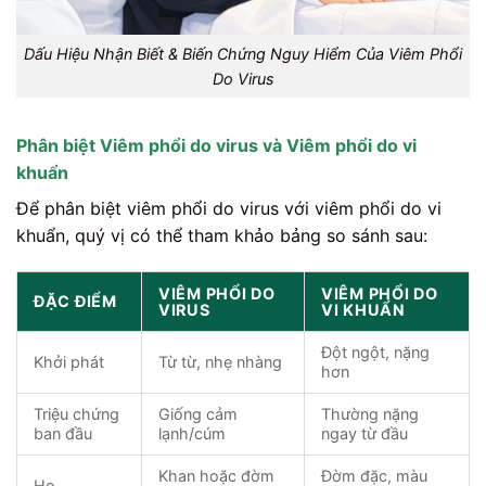
Dấu Hiệu Nhận Biết & Biến Chứng Nguy Hiểm Của Viêm Phổi
Do Virus
Phân biệt Viêm phổi do virus và Viêm phổi do vi
khuẩn
Để phân biệt viêm phổi do virus với viêm phổi do vi
khuẩn, quý vị có thể tham khảo bảng so sánh sau:
VIÊM PHỔI DO
VIÊM PHỔI DO
ĐẶC ĐIỂM
VIRUS
VI KHUẨN
Đột ngột, nặng
Khởi phát
Từ từ, nhẹ nhàng
hơn
Triệu chứng
Giống cảm
Thường nặng
ban đầu
lạnh/cúm
ngay từ đầu
Khan hoặc đờm
Đờm đặc, màu
Ho