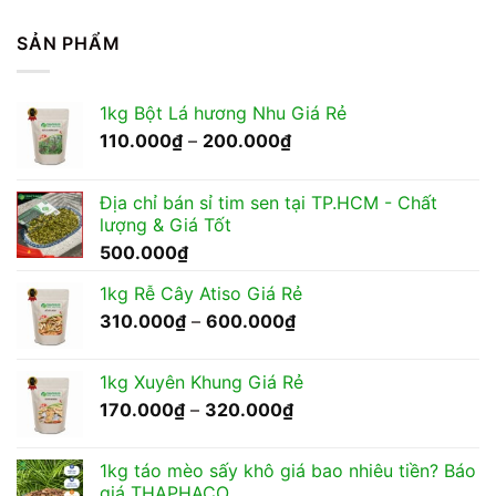
SẢN PHẨM
1kg Bột Lá hương Nhu Giá Rẻ
Khoảng
110.000
₫
–
200.000
₫
giá:
từ
Địa chỉ bán sỉ tim sen tại TP.HCM - Chất
110.000₫
lượng & Giá Tốt
đến
500.000
₫
200.000₫
1kg Rễ Cây Atiso Giá Rẻ
Khoảng
310.000
₫
–
600.000
₫
giá:
từ
1kg Xuyên Khung Giá Rẻ
310.000₫
Khoảng
170.000
₫
–
320.000
₫
đến
giá:
600.000₫
từ
1kg táo mèo sấy khô giá bao nhiêu tiền? Báo
170.000₫
giá THAPHACO