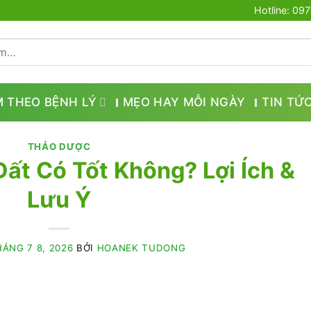
Hotline: 09
M THEO BỆNH LÝ
MẸO HAY MỖI NGÀY
TIN TỨ
THẢO DƯỢC
ất Có Tốt Không? Lợi Ích &
Lưu Ý
ÁNG 7 8, 2026
BỞI
HOANEK TUDONG