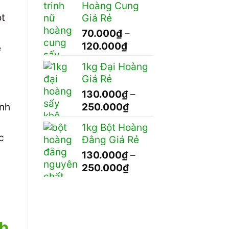
Hoàng Cung
ột
Giá Rẻ
70.000
₫
–
Khoảng
120.000
₫
ễ
giá:
1kg Đại Hoàng
từ
Giá Rẻ
70.000₫
130.000
₫
–
đến
Khoảng
ính
250.000
₫
120.000₫
giá:
1kg Bột Hoàng
từ
c
Đằng Giá Rẻ
130.000₫
130.000
₫
–
đến
Khoảng
250.000
₫
250.000₫
giá:
từ
130.000₫
đến
ch