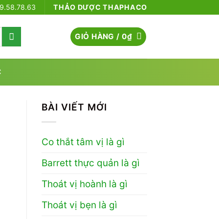
79.58.78.63
THẢO DƯỢC THAPHACO
GIỎ HÀNG /
0
₫
C
BÀI VIẾT MỚI
Co thắt tâm vị là gì
Barrett thực quản là gì
Thoát vị hoành là gì
Thoát vị bẹn là gì