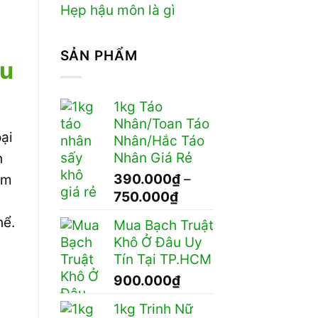
Hẹp hậu môn là gì
SẢN PHẨM
ưu
1kg Táo
Nhân/Toan Táo
oại
Nhân/Hắc Táo
Nhân Giá Rẻ
h
390.000
₫
–
ảm
Khoảng
750.000
₫
giá:
hể.
Mua Bạch Truật
từ
Khô Ở Đâu Uy
390.000₫
Tín Tại TP.HCM
đến
900.000
₫
750.000₫
1kg Trinh Nữ