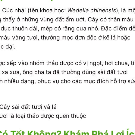
, Cúc nhái (tên khoa học:
Wedelia chinensis
), là m
ng thấy ở những vùng đất ẩm ướt. Cây có thân màu
ầu dục thuôn dài, mép có răng cưa nhỏ. Đặc điểm d
a màu vàng tươi, thường mọc đơn độc ở kẽ lá hoặc
c dại.
ợc xếp vào nhóm thảo dược có vị ngọt, hơi chua, t
ừ xa xưa, ông cha ta đã thường dùng sài đất tươi
 nhiều dạng, phục vụ cho các mục đích hỗ trợ sứ
tươi là loại thảo dược quen thuộc
Có Tốt Không? Khám Phá Lợi Í