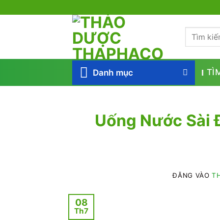
Bỏ
qua
Tìm
nội
kiếm:
dung
Danh mục
TÌ
Uống Nước Sài Đ
ĐĂNG VÀO
TH
08
Th7