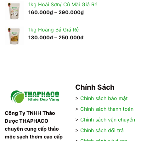
1kg Hoài Sơn/ Củ Mài Giá Rẻ
399.000₫
Khoảng
160.000
₫
–
290.000
₫
đến
giá:
750.000₫
từ
1kg Hoàng Bá Giá Rẻ
160.000₫
Khoảng
130.000
₫
–
250.000
₫
đến
giá:
290.000₫
từ
130.000₫
đến
250.000₫
Chính Sách
>
Chính sách bảo mật
>
Chính sách thanh toán
Công Ty TNHH Thảo
>
Chính sách vận chuyển
Dược THAPHACO
chuyên cung cấp thảo
>
Chính sách đổi trả
mộc sạch thơm cao cấp
>
Chính sách sử dụng