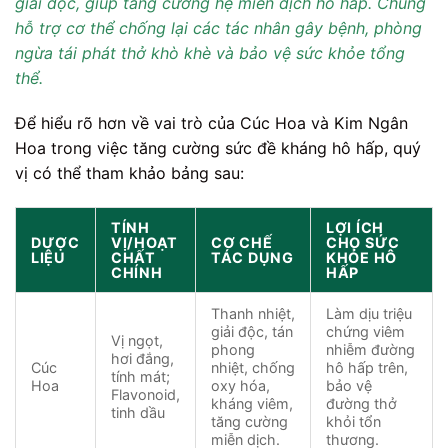
giải độc, giúp tăng cường hệ miễn dịch hô hấp. Chúng
hỗ trợ cơ thể chống lại các tác nhân gây bệnh, phòng
ngừa tái phát thở khò khè và bảo vệ sức khỏe tổng
thể.
Để hiểu rõ hơn về vai trò của Cúc Hoa và Kim Ngân
Hoa trong việc tăng cường sức đề kháng hô hấp, quý
vị có thể tham khảo bảng sau:
TÍNH
LỢI ÍCH
DƯỢC
VỊ/HOẠT
CƠ CHẾ
CHO SỨC
LIỆU
CHẤT
TÁC DỤNG
KHỎE HÔ
CHÍNH
HẤP
Thanh nhiệt,
Làm dịu triệu
giải độc, tán
chứng viêm
Vị ngọt,
phong
nhiễm đường
hơi đắng,
Cúc
nhiệt, chống
hô hấp trên,
tính mát;
Hoa
oxy hóa,
bảo vệ
Flavonoid,
kháng viêm,
đường thở
tinh dầu
tăng cường
khỏi tổn
miễn dịch.
thương.