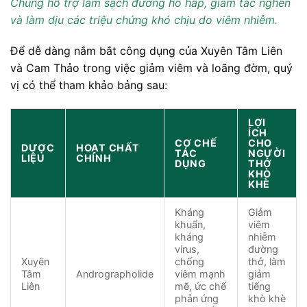
Chúng hỗ trợ làm sạch đường hô hấp, giảm tắc nghẽn
và làm dịu các triệu chứng khó chịu do viêm nhiễm.
Để dễ dàng nắm bắt công dụng của Xuyên Tâm Liên
và Cam Thảo trong việc giảm viêm và loãng đờm, quý
vị có thể tham khảo bảng sau:
LỢI
ÍCH
CƠ CHẾ
CHO
DƯỢC
HOẠT CHẤT
TÁC
NGƯỜI
LIỆU
CHÍNH
DỤNG
THỞ
KHÒ
KHÈ
Kháng
Giảm
khuẩn,
viêm
kháng
nhiễm
virus,
đường
Xuyên
chống
thở, làm
Tâm
Andrographolide
viêm mạnh
giảm
Liên
mẽ, ức chế
tiếng
phản ứng
khò khè