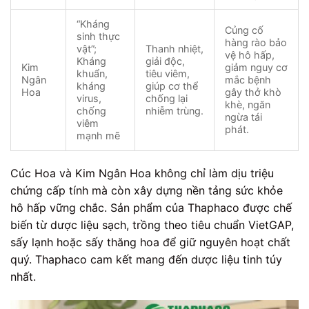
“Kháng
Củng cố
sinh thực
hàng rào bảo
vật”;
Thanh nhiệt,
vệ hô hấp,
Kháng
giải độc,
Kim
giảm nguy cơ
khuẩn,
tiêu viêm,
Ngân
mắc bệnh
kháng
giúp cơ thể
Hoa
gây thở khò
virus,
chống lại
khè, ngăn
chống
nhiễm trùng.
ngừa tái
viêm
phát.
mạnh mẽ
Cúc Hoa và Kim Ngân Hoa không chỉ làm dịu triệu
chứng cấp tính mà còn xây dựng nền tảng sức khỏe
hô hấp vững chắc. Sản phẩm của Thaphaco được chế
biến từ dược liệu sạch, trồng theo tiêu chuẩn VietGAP,
sấy lạnh hoặc sấy thăng hoa để giữ nguyên hoạt chất
quý. Thaphaco cam kết mang đến dược liệu tinh túy
nhất.