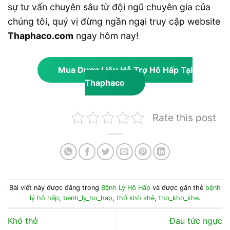
sự tư vấn chuyên sâu từ đội ngũ chuyên gia của
chúng tôi, quý vị đừng ngần ngại truy cập website
Thaphaco.com
ngay hôm nay!
Mua Dược Liệu Hỗ Trợ Hô Hấp Tại
Thaphaco
Rate this post
Bài viết này được đăng trong
Bệnh Lý Hô Hấp
và được gắn thẻ
bệnh
lý hô hấp
,
benh_ly_ho_hap
,
thở khò khè
,
tho_kho_khe
.
Khó thở
Đau tức ngực