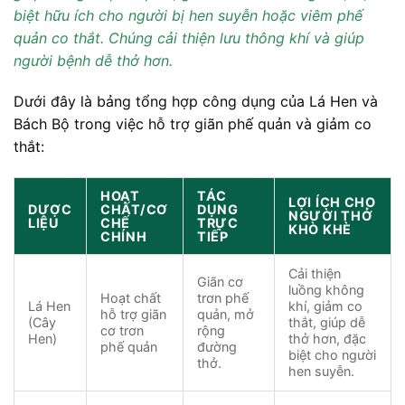
biệt hữu ích cho người bị hen suyễn hoặc viêm phế
quản co thắt. Chúng cải thiện lưu thông khí và giúp
người bệnh dễ thở hơn.
Dưới đây là bảng tổng hợp công dụng của Lá Hen và
Bách Bộ trong việc hỗ trợ giãn phế quản và giảm co
thắt:
HOẠT
TÁC
LỢI ÍCH CHO
DƯỢC
CHẤT/CƠ
DỤNG
NGƯỜI THỞ
LIỆU
CHẾ
TRỰC
KHÒ KHÈ
CHÍNH
TIẾP
Cải thiện
Giãn cơ
luồng không
Hoạt chất
trơn phế
Lá Hen
khí, giảm co
hỗ trợ giãn
quản, mở
(Cây
thắt, giúp dễ
cơ trơn
rộng
Hen)
thở hơn, đặc
phế quản
đường
biệt cho người
thở.
hen suyễn.