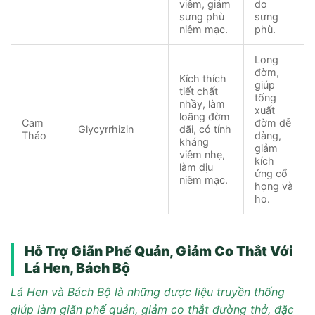
viêm, giảm
do
sưng phù
sưng
niêm mạc.
phù.
Long
đờm,
Kích thích
giúp
tiết chất
tống
nhầy, làm
xuất
loãng đờm
Cam
đờm dễ
Glycyrrhizin
dãi, có tính
Thảo
dàng,
kháng
giảm
viêm nhẹ,
kích
làm dịu
ứng cổ
niêm mạc.
họng và
ho.
Hỗ Trợ Giãn Phế Quản, Giảm Co Thắt Với
Lá Hen, Bách Bộ
Lá Hen và Bách Bộ là những dược liệu truyền thống
giúp làm giãn phế quản, giảm co thắt đường thở, đặc