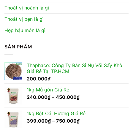
Thoát vị hoành là gì
Thoát vị bẹn là gì
Hẹp hậu môn là gì
SẢN PHẨM
Thaphaco: Công Ty Bán Sỉ Nụ Vối Sấy Khô
Giá Rẻ Tại TP.HCM
200.000
₫
1kg Mủ gòn Giá Rẻ
Khoảng
240.000
₫
–
450.000
₫
giá:
từ
1kg Bột Oải Hương Giá Rẻ
240.000₫
Khoảng
399.000
₫
–
750.000
₫
đến
giá:
450.000₫
từ