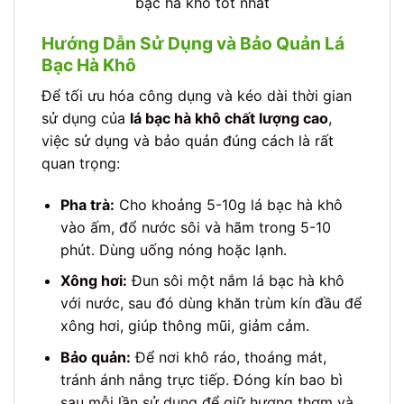
bạc hà khô tốt nhất
Hướng Dẫn Sử Dụng và Bảo Quản Lá
Bạc Hà Khô
Để tối ưu hóa công dụng và kéo dài thời gian
sử dụng của
lá bạc hà khô chất lượng cao
,
việc sử dụng và bảo quản đúng cách là rất
quan trọng:
Pha trà:
Cho khoảng 5-10g lá bạc hà khô
vào ấm, đổ nước sôi và hãm trong 5-10
phút. Dùng uống nóng hoặc lạnh.
Xông hơi:
Đun sôi một nắm lá bạc hà khô
với nước, sau đó dùng khăn trùm kín đầu để
xông hơi, giúp thông mũi, giảm cảm.
Bảo quản:
Để nơi khô ráo, thoáng mát,
tránh ánh nắng trực tiếp. Đóng kín bao bì
sau mỗi lần sử dụng để giữ hương thơm và