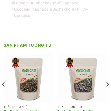
#Labacha #Labachakho #Thaphaco
#DuoclieuThaphaco #Bachakho #TPHCM
#Duoclieu
SẢN PHẨM TƯƠNG TỰ
ng
0.000₫
0.000₫
THẢO DƯỢC KHÔ
THẢO DƯỢC KHÔ