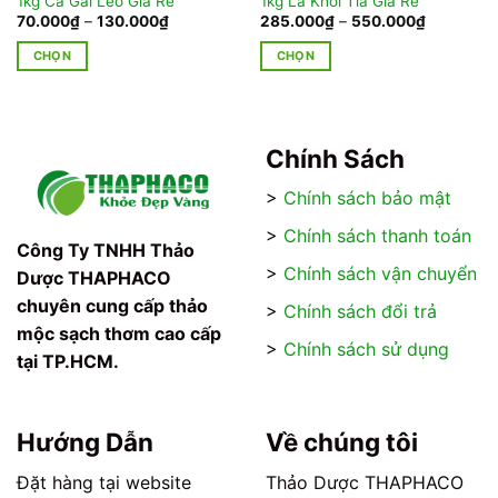
1kg Cà Gai Leo Giá Rẻ
1kg Lá Khôi Tía Giá Rẻ
Khoảng
Khoảng
70.000
₫
–
130.000
₫
285.000
₫
–
550.000
₫
giá:
giá:
từ
từ
CHỌN
CHỌN
70.000₫
285.000₫
đến
đến
Sản
Sản
130.000₫
550.000₫
phẩm
phẩm
này
này
có
có
Chính Sách
nhiều
nhiều
>
Chính sách bảo mật
biến
biến
thể.
thể.
>
Chính sách thanh toán
Các
Các
Công Ty TNHH Thảo
tùy
tùy
>
Chính sách vận chuyển
Dược THAPHACO
chọn
chọn
chuyên cung cấp thảo
>
Chính sách đổi trả
có
có
mộc sạch thơm cao cấp
thể
thể
>
Chính sách sử dụng
tại TP.HCM.
được
được
chọn
chọn
trên
trên
trang
trang
Hướng Dẫn
Về chúng tôi
sản
sản
phẩm
phẩm
Đặt hàng tại website
Thảo Dược THAPHACO