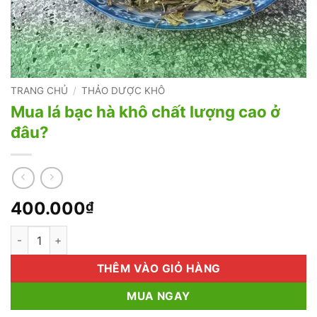
TRANG CHỦ
/
THẢO DƯỢC KHÔ
Mua lá bạc hà khô chất lượng cao ở
đâu?
400.000
₫
Mua lá bạc hà khô chất lượng cao ở đâu? số lượng
THÊM VÀO GIỎ HÀNG
MUA NGAY