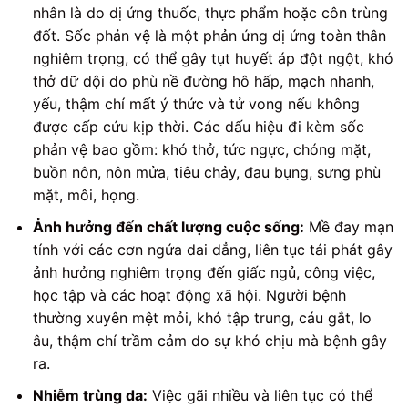
nhân là do dị ứng thuốc, thực phẩm hoặc côn trùng
đốt. Sốc phản vệ là một phản ứng dị ứng toàn thân
nghiêm trọng, có thể gây tụt huyết áp đột ngột, khó
thở dữ dội do phù nề đường hô hấp, mạch nhanh,
yếu, thậm chí mất ý thức và tử vong nếu không
được cấp cứu kịp thời. Các dấu hiệu đi kèm sốc
phản vệ bao gồm: khó thở, tức ngực, chóng mặt,
buồn nôn, nôn mửa, tiêu chảy, đau bụng, sưng phù
mặt, môi, họng.
Ảnh hưởng đến chất lượng cuộc sống:
Mề đay mạn
tính với các cơn ngứa dai dẳng, liên tục tái phát gây
ảnh hưởng nghiêm trọng đến giấc ngủ, công việc,
học tập và các hoạt động xã hội. Người bệnh
thường xuyên mệt mỏi, khó tập trung, cáu gắt, lo
âu, thậm chí trầm cảm do sự khó chịu mà bệnh gây
ra.
Nhiễm trùng da:
Việc gãi nhiều và liên tục có thể