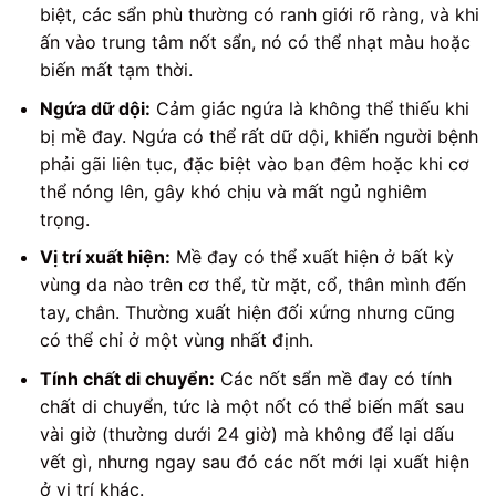
biệt, các sẩn phù thường có ranh giới rõ ràng, và khi
ấn vào trung tâm nốt sẩn, nó có thể nhạt màu hoặc
biến mất tạm thời.
Ngứa dữ dội:
Cảm giác ngứa là không thể thiếu khi
bị mề đay. Ngứa có thể rất dữ dội, khiến người bệnh
phải gãi liên tục, đặc biệt vào ban đêm hoặc khi cơ
thể nóng lên, gây khó chịu và mất ngủ nghiêm
trọng.
Vị trí xuất hiện:
Mề đay có thể xuất hiện ở bất kỳ
vùng da nào trên cơ thể, từ mặt, cổ, thân mình đến
tay, chân. Thường xuất hiện đối xứng nhưng cũng
có thể chỉ ở một vùng nhất định.
Tính chất di chuyển:
Các nốt sẩn mề đay có tính
chất di chuyển, tức là một nốt có thể biến mất sau
vài giờ (thường dưới 24 giờ) mà không để lại dấu
vết gì, nhưng ngay sau đó các nốt mới lại xuất hiện
ở vị trí khác.