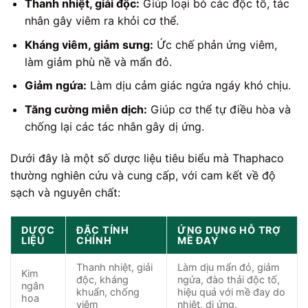
Thanh nhiệt, giải độc:
Giúp loại bỏ các độc tố, tác
nhân gây viêm ra khỏi cơ thể.
Kháng viêm, giảm sưng:
Ức chế phản ứng viêm,
làm giảm phù nề và mẩn đỏ.
Giảm ngứa:
Làm dịu cảm giác ngứa ngáy khó chịu.
Tăng cường miễn dịch:
Giúp cơ thể tự điều hòa và
chống lại các tác nhân gây dị ứng.
Dưới đây là một số dược liệu tiêu biểu mà Thaphaco
thường nghiên cứu và cung cấp, với cam kết về độ
sạch và nguyên chất:
DƯỢC
ĐẶC TÍNH
ỨNG DỤNG HỖ TRỢ
LIỆU
CHÍNH
MỀ ĐAY
Thanh nhiệt, giải
Làm dịu mẩn đỏ, giảm
Kim
độc, kháng
ngứa, đào thải độc tố,
ngân
khuẩn, chống
hiệu quả với mề đay do
hoa
viêm
nhiệt, dị ứng.