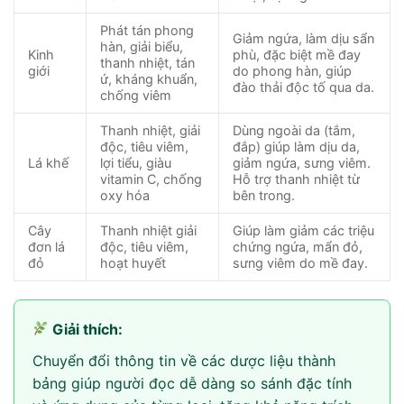
Phát tán phong
Giảm ngứa, làm dịu sẩn
hàn, giải biểu,
Kinh
phù, đặc biệt mề đay
thanh nhiệt, tán
giới
do phong hàn, giúp
ứ, kháng khuẩn,
đào thải độc tố qua da.
chống viêm
Thanh nhiệt, giải
Dùng ngoài da (tắm,
độc, tiêu viêm,
đắp) giúp làm dịu da,
Lá khế
lợi tiểu, giàu
giảm ngứa, sưng viêm.
vitamin C, chống
Hỗ trợ thanh nhiệt từ
oxy hóa
bên trong.
Cây
Thanh nhiệt giải
Giúp làm giảm các triệu
đơn lá
độc, tiêu viêm,
chứng ngứa, mẩn đỏ,
đỏ
hoạt huyết
sưng viêm do mề đay.
Giải thích:
Chuyển đổi thông tin về các dược liệu thành
bảng giúp người đọc dễ dàng so sánh đặc tính