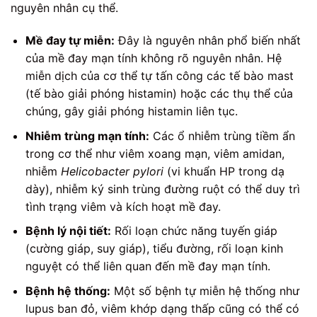
nguyên nhân cụ thể.
Mề đay tự miễn:
Đây là nguyên nhân phổ biến nhất
của mề đay mạn tính không rõ nguyên nhân. Hệ
miễn dịch của cơ thể tự tấn công các tế bào mast
(tế bào giải phóng histamin) hoặc các thụ thể của
chúng, gây giải phóng histamin liên tục.
Nhiễm trùng mạn tính:
Các ổ nhiễm trùng tiềm ẩn
trong cơ thể như viêm xoang mạn, viêm amidan,
nhiễm
Helicobacter pylori
(vi khuẩn HP trong dạ
dày), nhiễm ký sinh trùng đường ruột có thể duy trì
tình trạng viêm và kích hoạt mề đay.
Bệnh lý nội tiết:
Rối loạn chức năng tuyến giáp
(cường giáp, suy giáp), tiểu đường, rối loạn kinh
nguyệt có thể liên quan đến mề đay mạn tính.
Bệnh hệ thống:
Một số bệnh tự miễn hệ thống như
lupus ban đỏ, viêm khớp dạng thấp cũng có thể có