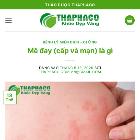
Bỏ
THẢO DƯỢC THAPHACO
qua
nội
dung
BỆNH LÝ MIỄN DỊCH - DỊ ỨNG
Mề đay (cấp và mạn) là gì
ĐĂNG VÀO
THÁNG 5 13, 2026
BỞI
THAPHACO.COM.VN@GMAIL.COM
13
Th5