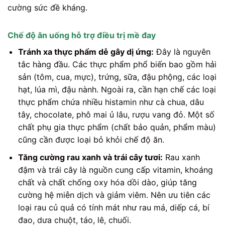
cường sức đề kháng.
Chế độ ăn uống hỗ trợ điều trị mề đay
Tránh xa thực phẩm dễ gây dị ứng:
Đây là nguyên
tắc hàng đầu. Các thực phẩm phổ biến bao gồm hải
sản (tôm, cua, mực), trứng, sữa, đậu phộng, các loại
hạt, lúa mì, đậu nành. Ngoài ra, cần hạn chế các loại
thực phẩm chứa nhiều histamin như cà chua, dâu
tây, chocolate, phô mai ủ lâu, rượu vang đỏ. Một số
chất phụ gia thực phẩm (chất bảo quản, phẩm màu)
cũng cần được loại bỏ khỏi chế độ ăn.
Tăng cường rau xanh và trái cây tươi:
Rau xanh
đậm và trái cây là nguồn cung cấp vitamin, khoáng
chất và chất chống oxy hóa dồi dào, giúp tăng
cường hệ miễn dịch và giảm viêm. Nên ưu tiên các
loại rau củ quả có tính mát như rau má, diếp cá, bí
đao, dưa chuột, táo, lê, chuối.