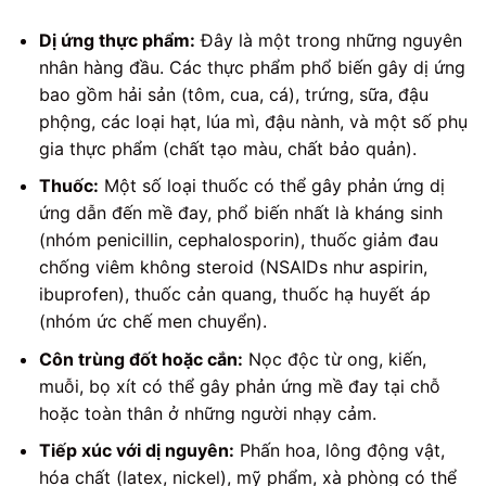
Dị ứng thực phẩm:
Đây là một trong những nguyên
nhân hàng đầu. Các thực phẩm phổ biến gây dị ứng
bao gồm hải sản (tôm, cua, cá), trứng, sữa, đậu
phộng, các loại hạt, lúa mì, đậu nành, và một số phụ
gia thực phẩm (chất tạo màu, chất bảo quản).
Thuốc:
Một số loại thuốc có thể gây phản ứng dị
ứng dẫn đến mề đay, phổ biến nhất là kháng sinh
(nhóm penicillin, cephalosporin), thuốc giảm đau
chống viêm không steroid (NSAIDs như aspirin,
ibuprofen), thuốc cản quang, thuốc hạ huyết áp
(nhóm ức chế men chuyển).
Côn trùng đốt hoặc cắn:
Nọc độc từ ong, kiến,
muỗi, bọ xít có thể gây phản ứng mề đay tại chỗ
hoặc toàn thân ở những người nhạy cảm.
Tiếp xúc với dị nguyên:
Phấn hoa, lông động vật,
hóa chất (latex, nickel), mỹ phẩm, xà phòng có thể