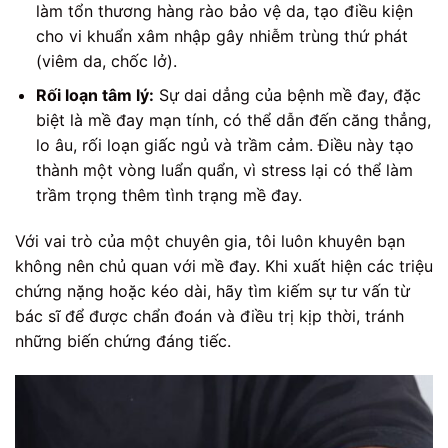
làm tổn thương hàng rào bảo vệ da, tạo điều kiện
cho vi khuẩn xâm nhập gây nhiễm trùng thứ phát
(viêm da, chốc lở).
Rối loạn tâm lý:
Sự dai dẳng của bệnh mề đay, đặc
biệt là mề đay mạn tính, có thể dẫn đến căng thẳng,
lo âu, rối loạn giấc ngủ và trầm cảm. Điều này tạo
thành một vòng luẩn quẩn, vì stress lại có thể làm
trầm trọng thêm tình trạng mề đay.
Với vai trò của một chuyên gia, tôi luôn khuyên bạn
không nên chủ quan với mề đay. Khi xuất hiện các triệu
chứng nặng hoặc kéo dài, hãy tìm kiếm sự tư vấn từ
bác sĩ để được chẩn đoán và điều trị kịp thời, tránh
những biến chứng đáng tiếc.