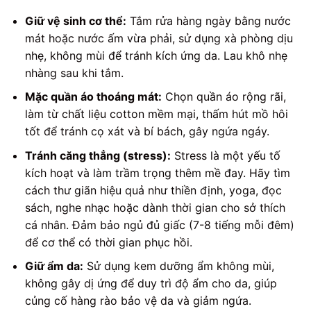
Giữ vệ sinh cơ thể:
Tắm rửa hàng ngày bằng nước
mát hoặc nước ấm vừa phải, sử dụng xà phòng dịu
nhẹ, không mùi để tránh kích ứng da. Lau khô nhẹ
nhàng sau khi tắm.
Mặc quần áo thoáng mát:
Chọn quần áo rộng rãi,
làm từ chất liệu cotton mềm mại, thấm hút mồ hôi
tốt để tránh cọ xát và bí bách, gây ngứa ngáy.
Tránh căng thẳng (stress):
Stress là một yếu tố
kích hoạt và làm trầm trọng thêm mề đay. Hãy tìm
cách thư giãn hiệu quả như thiền định, yoga, đọc
sách, nghe nhạc hoặc dành thời gian cho sở thích
cá nhân. Đảm bảo ngủ đủ giấc (7-8 tiếng mỗi đêm)
để cơ thể có thời gian phục hồi.
Giữ ẩm da:
Sử dụng kem dưỡng ẩm không mùi,
không gây dị ứng để duy trì độ ẩm cho da, giúp
củng cố hàng rào bảo vệ da và giảm ngứa.