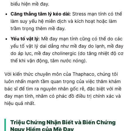
biểu hiện mề đay.
Căng thẳng tâm lý kéo dài:
Stress mạn tính có thể
làm suy yếu hệ miễn dịch và kích hoạt hoặc làm
trầm trọng thêm mề đay.
Yếu tố vật lý:
Mề đay mạn tính cũng có thể do các
yếu tố vật lý dai dẳng như mề đay do lạnh, mề đay
do áp lực, mề đay cholinergic (do tăng nhiệt độ cơ
thể khi vận động, tắm nước nóng).
Với kiến thức chuyên môn của Thaphaco, chúng tôi
luôn nhấn mạnh tầm quan trọng của việc thăm khám
bác sĩ để tìm ra nguyên nhân gốc rễ, đặc biệt với mề
đay mạn tính, nhằm có phác đồ điều trị chính xác và
hiệu quả nhất.
Triệu Chứng Nhận Biết và Biến Chứng
Nguy Hiểm của Mề Đay