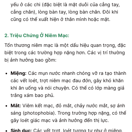
yếu ở các chi (đặc biệt là mặt duỗi của cẳng tay,
cẳng chân), lòng bàn tay, lòng bàn chân. Đôi khi
cũng có thể xuất hiện ở thân mình hoặc mặt.
2. Triệu Chứng Ở Niêm Mạc:
Tổn thương niêm mạc là một dấu hiệu quan trọng, đặc
biệt trong các trường hợp nặng hơn. Các vị trí thường
bị ảnh hưởng bao gồm:
Miệng:
Các mụn nước nhanh chóng vỡ ra tạo thành
các vết loét, trợt niêm mạc đau đớn, gây khó khăn
khi ăn uống và nói chuyện. Có thể có lớp màng giả
trắng xám bao phủ.
Mắt:
Viêm kết mạc, đỏ mắt, chảy nước mắt, sợ ánh
sáng (photophobia). Trong trường hợp nặng, có thể
gây loét giác mạc và ảnh hưởng đến thị lực.
Sinh dục:
Các vết trợt, loét tương tự như ở miệng,