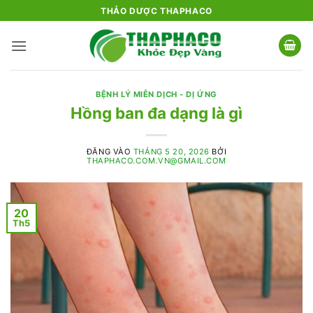
Bỏ
THẢO DƯỢC THAPHACO
qua
nội
dung
BỆNH LÝ MIỄN DỊCH - DỊ ỨNG
Hồng ban đa dạng là gì
ĐĂNG VÀO
THÁNG 5 20, 2026
BỞI
THAPHACO.COM.VN@GMAIL.COM
20
Th5