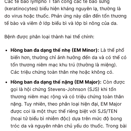
Các tế bào lympho T tấn công các tế bào sừng
(keratinocytes) biểu hiện kháng nguyên lạ, thường là
do virus hoặc thuốc. Phản ứng này dẫn đến tổn thương
tế bào và viêm ở lớp biểu bì và lớp bì nông của da.
Bệnh được phân loại thành hai thể chính:
Hồng ban đa dạng thể nhẹ (EM Minor):
Là thể phổ
biến hơn, thường chỉ ảnh hưởng đến da và có thể có
tổn thương niêm mạc khu trú (thường là miệng).
Các triệu chứng toàn thân nhẹ hoặc không có.
Hồng ban đa dạng thể nặng (EM Major):
Còn được
gọi là hội chứng Stevens-Johnson (SJS) khi tổn
thương niêm mạc rộng và có triệu chứng toàn thân
nặng. Tuy nhiên, theo phân loại hiện đại, EM Major
được coi là một thực thể riêng biệt với SJS/TEN
(hoại tử biểu bì nhiễm độc) dựa trên mức độ bong
tróc da và nguyên nhân chủ yếu do thuốc. Trong bài