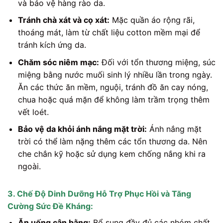
và bảo vệ hàng rào da.
Tránh chà xát và cọ xát:
Mặc quần áo rộng rãi,
thoáng mát, làm từ chất liệu cotton mềm mại để
tránh kích ứng da.
Chăm sóc niêm mạc:
Đối với tổn thương miệng, súc
miệng bằng nước muối sinh lý nhiều lần trong ngày.
Ăn các thức ăn mềm, nguội, tránh đồ ăn cay nóng,
chua hoặc quá mặn để không làm trầm trọng thêm
vết loét.
Bảo vệ da khỏi ánh nắng mặt trời:
Ánh nắng mặt
trời có thể làm nặng thêm các tổn thương da. Nên
che chắn kỹ hoặc sử dụng kem chống nắng khi ra
ngoài.
3. Chế Độ Dinh Dưỡng Hỗ Trợ Phục Hồi và Tăng
Cường Sức Đề Kháng:
Ăn uống cân bằng:
Bổ sung đầy đủ các nhóm chất