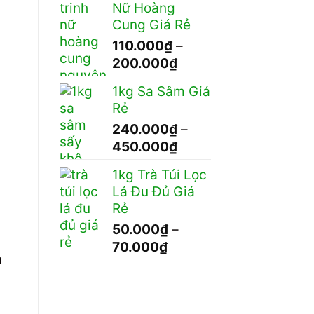
Nữ Hoàng
Cung Giá Rẻ
110.000
₫
–
Khoảng
200.000
₫
giá:
1kg Sa Sâm Giá
từ
Rẻ
110.000₫
240.000
₫
–
đến
Khoảng
450.000
₫
200.000₫
giá:
1kg Trà Túi Lọc
từ
Lá Đu Đủ Giá
240.000₫
Rẻ
đến
50.000
₫
–
450.000₫
Khoảng
70.000
₫
m
giá:
từ
50.000₫