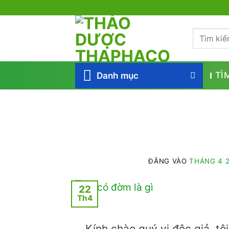
Bỏ
qua
Tìm
nội
kiếm:
dung
Danh mục
TÌ
ĐĂNG VÀO
THÁNG 4 2
22
Th4
Kính chào quý vị độc giả, tô