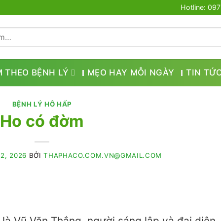
Hotline: 09
M THEO BỆNH LÝ
MẸO HAY MỖI NGÀY
TIN TỨ
BỆNH LÝ HÔ HẤP
Ho có đờm
2, 2026
BỞI
THAPHACO.COM.VN@GMAIL.COM
i là Vũ Văn Thắng, người sáng lập và đại diện