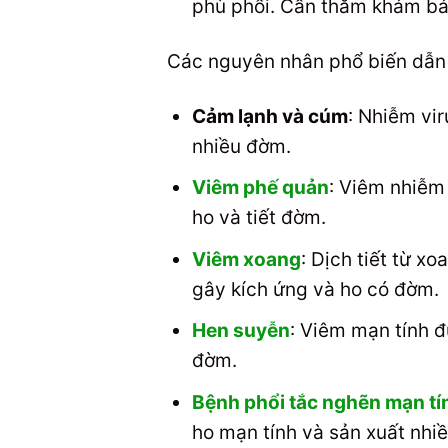
phù phổi. Cần thăm khám bác
Các nguyên nhân phổ biến dẫn
Cảm lạnh và cúm
: Nhiễm vi
nhiều đờm.
Viêm phế quản
: Viêm nhiễm
ho và tiết đờm.
Viêm xoang
: Dịch tiết từ x
gây kích ứng và ho có đờm.
Hen suyễn
: Viêm mạn tính đ
đờm.
Bệnh phổi tắc nghẽn mạn t
ho mạn tính và sản xuất nhi