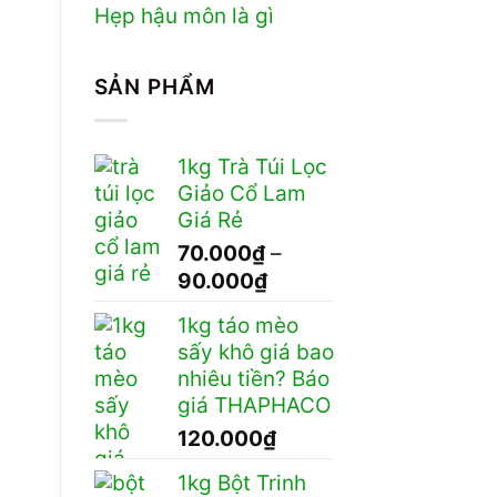
Hẹp hậu môn là gì
SẢN PHẨM
1kg Trà Túi Lọc
Giảo Cổ Lam
Giá Rẻ
70.000
₫
–
Khoảng
90.000
₫
giá:
1kg táo mèo
từ
sấy khô giá bao
70.000₫
nhiêu tiền? Báo
đến
giá THAPHACO
90.000₫
120.000
₫
1kg Bột Trinh