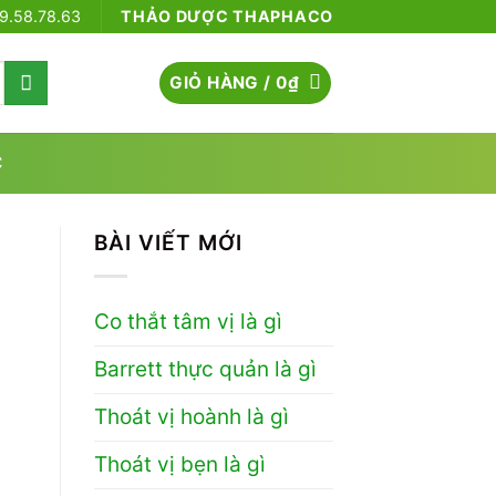
79.58.78.63
THẢO DƯỢC THAPHACO
GIỎ HÀNG /
0
₫
C
BÀI VIẾT MỚI
Co thắt tâm vị là gì
Barrett thực quản là gì
Thoát vị hoành là gì
Thoát vị bẹn là gì