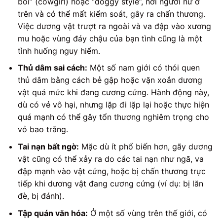
bồi” (cowgirl) hoặc “doggy style”, nơi người nữ ở
trên và có thể mất kiểm soát, gây ra chấn thương.
Việc dương vật trượt ra ngoài và va đập vào xương
mu hoặc vùng đáy chậu của bạn tình cũng là một
tình huống nguy hiểm.
Thủ dâm sai cách:
Một số nam giới có thói quen
thủ dâm bằng cách bẻ gập hoặc vặn xoắn dương
vật quá mức khi đang cương cứng. Hành động này,
dù có vẻ vô hại, nhưng lặp đi lặp lại hoặc thực hiện
quá mạnh có thể gây tổn thương nghiêm trọng cho
vỏ bao trắng.
Tai nạn bất ngờ:
Mặc dù ít phổ biến hơn, gãy dương
vật cũng có thể xảy ra do các tai nạn như ngã, va
đập mạnh vào vật cứng, hoặc bị chấn thương trực
tiếp khi dương vật đang cương cứng (ví dụ: bị lăn
đè, bị đánh).
Tập quán văn hóa:
Ở một số vùng trên thế giới, có