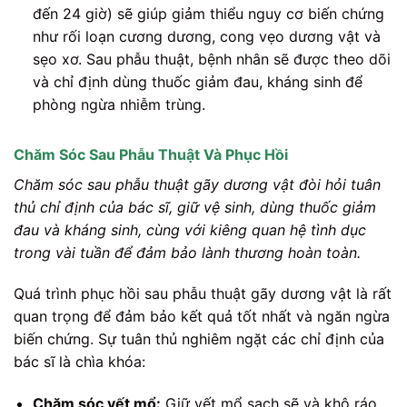
đến 24 giờ) sẽ giúp giảm thiểu nguy cơ biến chứng
như rối loạn cương dương, cong vẹo dương vật và
sẹo xơ. Sau phẫu thuật, bệnh nhân sẽ được theo dõi
và chỉ định dùng thuốc giảm đau, kháng sinh để
phòng ngừa nhiễm trùng.
Chăm Sóc Sau Phẫu Thuật Và Phục Hồi
Chăm sóc sau phẫu thuật gãy dương vật đòi hỏi tuân
thủ chỉ định của bác sĩ, giữ vệ sinh, dùng thuốc giảm
đau và kháng sinh, cùng với kiêng quan hệ tình dục
trong vài tuần để đảm bảo lành thương hoàn toàn.
Quá trình phục hồi sau phẫu thuật gãy dương vật là rất
quan trọng để đảm bảo kết quả tốt nhất và ngăn ngừa
biến chứng. Sự tuân thủ nghiêm ngặt các chỉ định của
bác sĩ là chìa khóa:
Chăm sóc vết mổ:
Giữ vết mổ sạch sẽ và khô ráo