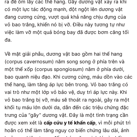
ra để ôm lấy các thể hang. Gãy dương vật xảy ra khi
có một lực tác động mạnh, đột ngột lên dương vật
đang cương cứng, vượt quá khả năng chịu đựng của
vỏ bao trắng, khiến nó bị vỡ. Điều này tương tự như
việc làm vỡ một quả bóng bay đã được bơm căng tối
đa.
Về mặt giải phẫu, dương vật bao gồm hai thể hang
(corpus cavernosum) nằm song song ở phía trên và
một thể xốp (corpus spongiosum) nằm ở phía dưới,
bao quanh niệu đạo. Khi cương cứng, máu dồn vào các
thể hang, làm tăng áp lực bên trong. Vỏ bao trắng có
vai trò như một lớp vỏ bảo vệ, duy trì áp lực này. Khi
vỏ bao trắng bị vỡ, máu sẽ thoát ra ngoài, gây ra một
khối tụ máu lớn dưới da, dẫn đến các triệu chứng đặc
trưng của “gãy” dương vật. Đây là một tình trạng cần
được xem xét là
cấp cứu y tế khẩn cấp
, vì mỗi phút trì
hoãn có thể làm tăng nguy cơ biến chứng lâu dài, ảnh