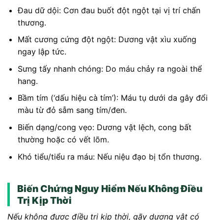
Đau dữ dội: Cơn đau buốt đột ngột tại vị trí chấn
thương.
Mất cương cứng đột ngột: Dương vật xìu xuống
ngay lập tức.
Sưng tấy nhanh chóng: Do máu chảy ra ngoài thể
hang.
Bầm tím (‘dấu hiệu cà tím’): Máu tụ dưới da gây đổi
màu từ đỏ sẫm sang tím/đen.
Biến dạng/cong vẹo: Dương vật lệch, cong bất
thường hoặc có vết lõm.
Khó tiểu/tiểu ra máu: Nếu niệu đạo bị tổn thương.
Biến Chứng Nguy Hiểm Nếu Không Điều
Trị Kịp Thời
Nếu không được điều trị kịp thời, gãy dương vật có