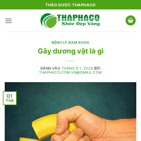
Bỏ
THẢO DƯỢC THAPHACO
qua
nội
dung
BỆNH LÝ NAM KHOA
Gãy dương vật là gì
ĐĂNG VÀO
THÁNG 6 1, 2026
BỞI
THAPHACO.COM.VN@GMAIL.COM
01
Th6