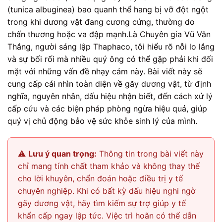
(tunica albuginea) bao quanh thể hang bị vỡ đột ngột
trong khi dương vật đang cương cứng, thường do
chấn thương hoặc va đập mạnh.Là Chuyên gia Vũ Văn
Thắng, người sáng lập Thaphaco, tôi hiểu rõ nỗi lo lắng
và sự bối rối mà nhiều quý ông có thể gặp phải khi đối
mặt với những vấn đề nhạy cảm này. Bài viết này sẽ
cung cấp cái nhìn toàn diện về gãy dương vật, từ định
nghĩa, nguyên nhân, dấu hiệu nhận biết, đến cách xử lý
cấp cứu và các biện pháp phòng ngừa hiệu quả, giúp
quý vị chủ động bảo vệ sức khỏe sinh lý của mình.
⚠️
Lưu ý quan trọng:
Thông tin trong bài viết này
chỉ mang tính chất tham khảo và không thay thế
cho lời khuyên, chẩn đoán hoặc điều trị y tế
chuyên nghiệp. Khi có bất kỳ dấu hiệu nghi ngờ
gãy dương vật, hãy tìm kiếm sự trợ giúp y tế
khẩn cấp ngay lập tức. Việc trì hoãn có thể dẫn