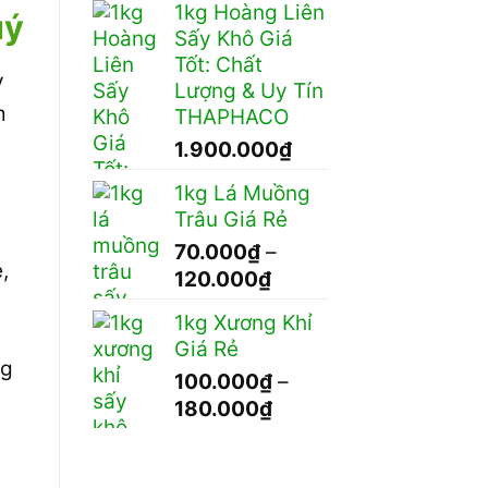
1kg Hoàng Liên
uý
Sấy Khô Giá
Tốt: Chất
y
Lượng & Uy Tín
m
THAPHACO
1.900.000
₫
1kg Lá Muồng
Trâu Giá Rẻ
70.000
₫
–
,
Khoảng
120.000
₫
giá:
1kg Xương Khỉ
từ
Giá Rẻ
70.000₫
ng
100.000
₫
–
đến
Khoảng
180.000
₫
120.000₫
giá:
từ