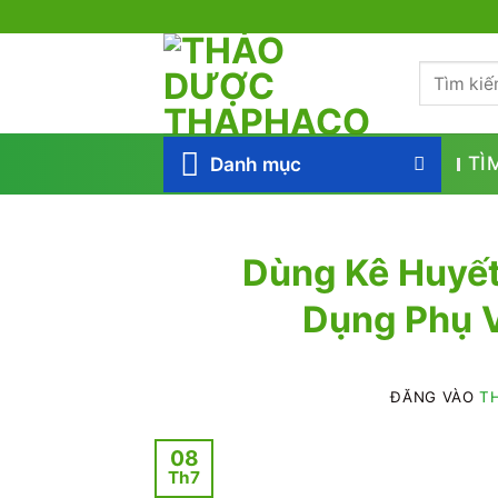
Bỏ
qua
Tìm
nội
kiếm:
dung
Danh mục
TÌ
Dùng Kê Huyết
Dụng Phụ 
ĐĂNG VÀO
TH
08
Th7