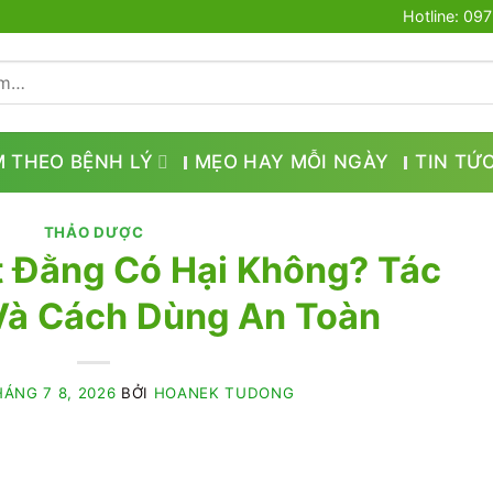
Hotline: 09
M THEO BỆNH LÝ
MẸO HAY MỖI NGÀY
TIN TỨ
THẢO DƯỢC
 Đằng Có Hại Không? Tác
Và Cách Dùng An Toàn
ÁNG 7 8, 2026
BỞI
HOANEK TUDONG