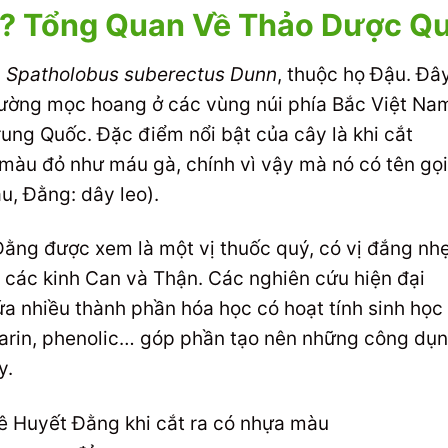
ì? Tổng Quan Về Thảo Dược Q
à
Spatholobus suberectus Dunn
, thuộc họ Đậu. Đâ
 thường mọc hoang ở các vùng núi phía Bắc Việt Na
ung Quốc. Đặc điểm nổi bật của cây là khi cắt
màu đỏ như máu gà, chính vì vậy mà nó có tên gọi
u, Đằng: dây leo).
Đằng được xem là một vị thuốc quý, có vị đắng nhẹ
o các kinh Can và Thận. Các nghiên cứu hiện đại
a nhiều thành phần hóa học có hoạt tính sinh học
marin, phenolic… góp phần tạo nên những công dụ
y.