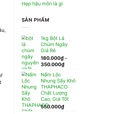
Hẹp hậu môn là gì
SẢN PHẨM
âu,
1kg Bột Lá
Chùm Ngây
Giá Rẻ
180.000
₫
–
Khoảng
350.000
₫
giá:
sự
Nấm Lộc
từ
Nhung Sấy Khô
t
180.000₫
THAPHACO:
đến
Chất Lượng
350.000₫
Cao, Giá Tốt
550.000
₫