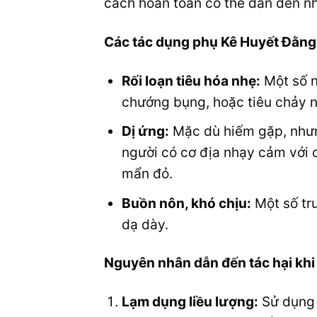
cách hoàn toàn có thể dẫn đến 
Các tác dụng phụ Kê Huyết Đằng 
Rối loạn tiêu hóa nhẹ:
Một số n
chướng bụng, hoặc tiêu chảy n
Dị ứng:
Mặc dù hiếm gặp, nhưn
người có cơ địa nhạy cảm với 
mẩn đỏ.
Buồn nôn, khó chịu:
Một số tr
dạ dày.
Nguyên nhân dẫn đến tác hại khi
Lạm dụng liều lượng:
Sử dụng 