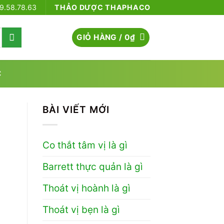
79.58.78.63
THẢO DƯỢC THAPHACO
GIỎ HÀNG /
0
₫
C
BÀI VIẾT MỚI
Co thắt tâm vị là gì
Barrett thực quản là gì
Thoát vị hoành là gì
Thoát vị bẹn là gì