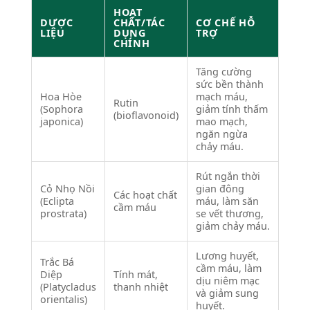
HOẠT
DƯỢC
CHẤT/TÁC
CƠ CHẾ HỖ
LIỆU
DỤNG
TRỢ
CHÍNH
Tăng cường
sức bền thành
Hoa Hòe
mạch máu,
Rutin
(Sophora
giảm tính thấm
(bioflavonoid)
japonica)
mao mạch,
ngăn ngừa
chảy máu.
Rút ngắn thời
Cỏ Nhọ Nồi
gian đông
Các hoạt chất
(Eclipta
máu, làm săn
cầm máu
prostrata)
se vết thương,
giảm chảy máu.
Lương huyết,
Trắc Bá
cầm máu, làm
Diệp
Tính mát,
dịu niêm mạc
(Platycladus
thanh nhiệt
và giảm sung
orientalis)
huyết.