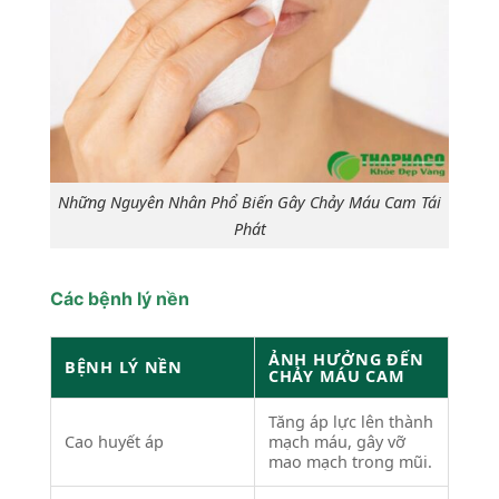
Những Nguyên Nhân Phổ Biến Gây Chảy Máu Cam Tái
Phát
Các bệnh lý nền
ẢNH HƯỞNG ĐẾN
BỆNH LÝ NỀN
CHẢY MÁU CAM
Tăng áp lực lên thành
Cao huyết áp
mạch máu, gây vỡ
mao mạch trong mũi.