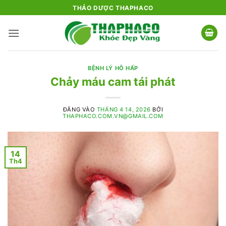
Bỏ
THẢO DƯỢC THAPHACO
qua
nội
dung
BỆNH LÝ HÔ HẤP
Chảy máu cam tái phát
ĐĂNG VÀO
THÁNG 4 14, 2026
BỞI
THAPHACO.COM.VN@GMAIL.COM
14
Th4