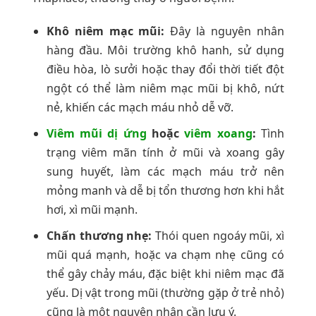
Khô niêm mạc mũi:
Đây là nguyên nhân
hàng đầu. Môi trường khô hanh, sử dụng
điều hòa, lò sưởi hoặc thay đổi thời tiết đột
ngột có thể làm niêm mạc mũi bị khô, nứt
nẻ, khiến các mạch máu nhỏ dễ vỡ.
Viêm mũi dị ứng
hoặc
viêm xoang
:
Tình
trạng viêm mãn tính ở mũi và xoang gây
sung huyết, làm các mạch máu trở nên
mỏng manh và dễ bị tổn thương hơn khi hắt
hơi, xì mũi mạnh.
Chấn thương nhẹ:
Thói quen ngoáy mũi, xì
mũi quá mạnh, hoặc va chạm nhẹ cũng có
thể gây chảy máu, đặc biệt khi niêm mạc đã
yếu. Dị vật trong mũi (thường gặp ở trẻ nhỏ)
cũng là một nguyên nhân cần lưu ý.