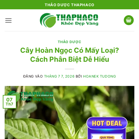
Bỏ
THẢO DƯỢC THAPHACO
qua
nội
dung
THẢO DƯỢC
Cây Hoàn Ngọc Có Mấy Loại?
Cách Phân Biệt Dễ Hiểu
ĐĂNG VÀO
THÁNG 7 7, 2026
BỞI
HOANEK TUDONG
07
Th7