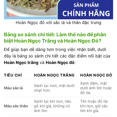
Hoàn Ngọc đỏ với sắc lá và thân đặc trưng
Bảng so sánh chi tiết: Làm thế nào để phân
biệt Hoàn Ngọc Trắng và Hoàn Ngọc Đỏ?
Để giúp bạn dễ dàng hơn trong việc nhận biết, dưới
đây là bảng so sánh chi tiết các đặc điểm nổi bật của
Hoàn Ngọc trắng
và
Hoàn Ngọc đỏ
:
TIÊU CHÍ
HOÀN NGỌC TRẮNG
HOÀN NGỌC ĐỎ
Xanh đậm, mặt
Xanh lục tươi, mặt dưới
Màu sắc lá
dưới ánh tím hoặc
nhạt hơn.
đỏ tía.
Xanh lục khi non, nâu
Tím hoặc đỏ tía
Màu sắc thân
gỗ khi già, không có
khi non, giữ sắc
ánh tím.
tím khi già.