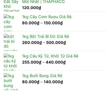
Mới Nhất | THAPHACO
120.000
₫
1kg Cây Cơm Rượu Giá Rẻ
Khoảng
80.000
₫
–
150.000
₫
giá:
từ
1kg Bột Trái Bí Đỏ Giá Rẻ
80.000₫
Khoảng
260.000
₫
–
500.000
₫
đến
giá:
150.000₫
từ
1kg Câu Kỳ Tử, Khởi Tử Giá Rẻ
260.000₫
Khoảng
255.000
₫
–
440.000
₫
đến
giá:
500.000₫
từ
1kg Bưởi Bung Giá Rẻ
255.000₫
Khoảng
80.000
₫
–
140.000
₫
đến
giá:
440.000₫
từ
80.000₫
đến
140.000₫