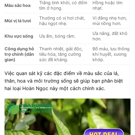
Trắng tinh khôi, có đốm
Hồng hoặc tím
Màu sắc hoa
tím ở họng.
nhạt.
Thường có vị hơi chát,
Vị đắng nhẹ hơn,
Mùi vị lá tươi
hậu ngọt nhẹ.
mùi nồng hơn.
Ưa nắng, đất khô
Khu vực sống
Ưa ẩm, bóng râm.
hơn.
Công dụng hỗ
Thanh nhiệt, giải độc,
Bổ máu, lưu thông
trợ chính (dân
tiêu hóa, tăng cường
khí huyết, xương
gian)
sức đề kháng.
khớp.
Việc quan sát kỹ các đặc điểm về màu sắc của lá,
thân, hoa và môi trường sống sẽ giúp bạn phân biệt
hai loại Hoàn Ngọc này một cách chính xác.