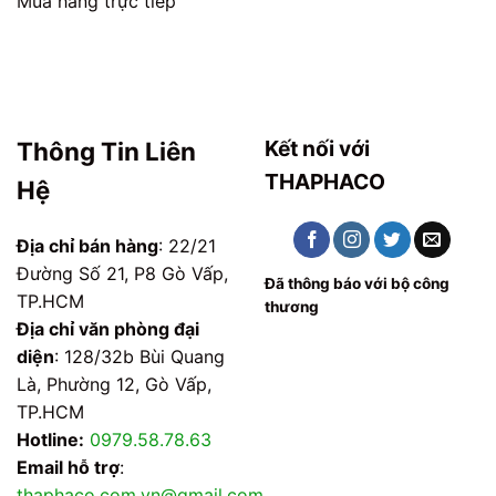
Mua hàng trực tiếp
Kết nối với
Thông Tin Liên
THAPHACO
Hệ
Địa chỉ bán hàng
: 22/21
Đường Số 21, P8 Gò Vấp,
Đã thông báo với bộ công
TP.HCM
thương
Địa chỉ văn phòng đại
diện
: 128/32b Bùi Quang
Là, Phường 12, Gò Vấp,
TP.HCM
Hotline:
0979.58.78.63
Email hỗ trợ
:
thaphaco.com.vn@gmail.com