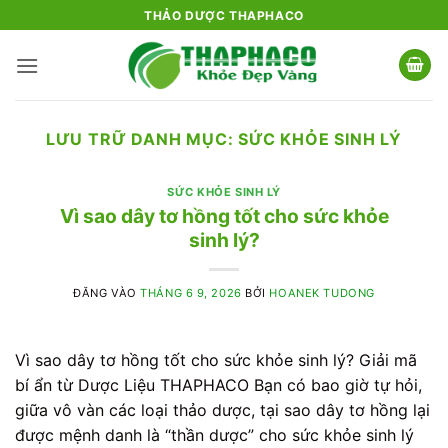
Bỏ
THẢO DƯỢC THAPHACO
qua
nội
dung
LƯU TRỮ DANH MỤC:
SỨC KHỎE SINH LÝ
SỨC KHỎE SINH LÝ
Vì sao dây tơ hồng tốt cho sức khỏe
sinh lý?
ĐĂNG VÀO
THÁNG 6 9, 2026
BỞI
HOANEK TUDONG
Vì sao dây tơ hồng tốt cho sức khỏe sinh lý? Giải mã
bí ẩn từ Dược Liệu THAPHACO Bạn có bao giờ tự hỏi,
giữa vô vàn các loại thảo dược, tại sao dây tơ hồng lại
được mệnh danh là “thần dược” cho sức khỏe sinh lý