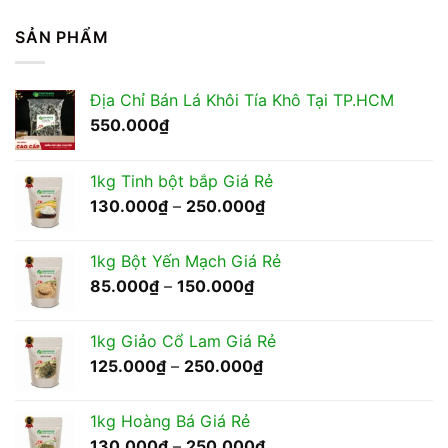
SẢN PHẨM
Địa Chỉ Bán Lá Khôi Tía Khô Tại TP.HCM
550.000
₫
1kg Tinh bột bắp Giá Rẻ
Khoảng
130.000
₫
–
250.000
₫
giá:
từ
1kg Bột Yến Mạch Giá Rẻ
130.000₫
Khoảng
85.000
₫
–
150.000
₫
đến
giá:
250.000₫
từ
1kg Giảo Cổ Lam Giá Rẻ
85.000₫
Khoảng
125.000
₫
–
250.000
₫
đến
giá:
150.000₫
từ
1kg Hoàng Bá Giá Rẻ
125.000₫
Khoảng
130.000
₫
–
250.000
₫