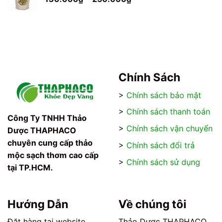
đến
giá:
250.000₫
từ
130.000₫
đến
250.000₫
Chính Sách
>
Chính sách bảo mật
>
Chính sách thanh toán
Công Ty TNHH Thảo
>
Chính sách vận chuyển
Dược THAPHACO
chuyên cung cấp thảo
>
Chính sách đổi trả
mộc sạch thơm cao cấp
>
Chính sách sử dụng
tại TP.HCM.
Hướng Dẫn
Về chúng tôi
Đặt hàng tại website
Thảo Dược THAPHACO