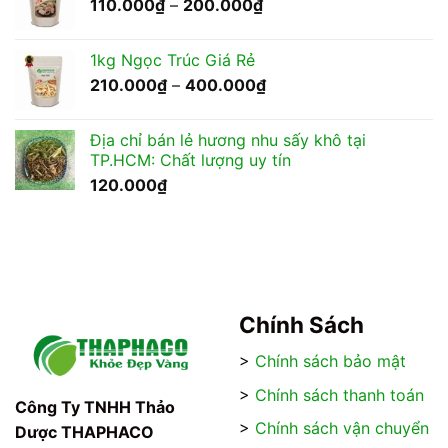
Khoảng
110.000
₫
–
200.000
₫
giá:
từ
1kg Ngọc Trúc Giá Rẻ
110.000₫
Khoảng
210.000
₫
–
400.000
₫
đến
giá:
200.000₫
từ
Địa chỉ bán lẻ hương nhu sấy khô tại
210.000₫
TP.HCM: Chất lượng uy tín
đến
120.000
₫
400.000₫
Chính Sách
>
Chính sách bảo mật
>
Chính sách thanh toán
Công Ty TNHH Thảo
>
Chính sách vận chuyển
Dược THAPHACO