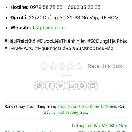
Hotline:
0979.58.78.63 – 0906.35.63.35
Địa chỉ:
22/21 Đường Số 21, P8 Gò Vấp, TP.HCM
Website:
thaphaco.com
#HậuPhácKhô #DượcLiệuThiênNhiên #SửDụngHậuPhác
#THAPHACO #HậuPhácGiáRẻ #SứcKhỏeTiêuHóa
Rate this post
Bài viết này được đăng trong
Thảo Dược & Sức Khỏe Tự Nhiên
. Đánh
dấu
liên kết thường trực
.
Uống Trà Nụ Vối Khi Nào