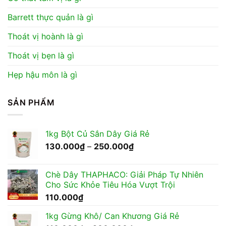
Barrett thực quản là gì
Thoát vị hoành là gì
Thoát vị bẹn là gì
Hẹp hậu môn là gì
SẢN PHẨM
1kg Bột Củ Sắn Dây Giá Rẻ
Khoảng
130.000
₫
–
250.000
₫
giá:
từ
Chè Dây THAPHACO: Giải Pháp Tự Nhiên
130.000₫
Cho Sức Khỏe Tiêu Hóa Vượt Trội
đến
110.000
₫
250.000₫
1kg Gừng Khô/ Can Khương Giá Rẻ