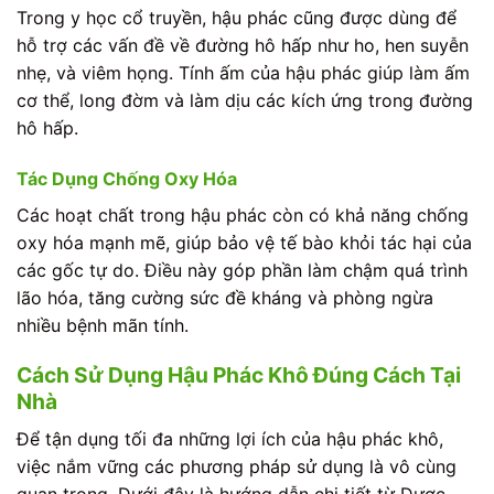
Trong y học cổ truyền, hậu phác cũng được dùng để
hỗ trợ các vấn đề về đường hô hấp như ho, hen suyễn
nhẹ, và viêm họng. Tính ấm của hậu phác giúp làm ấm
cơ thể, long đờm và làm dịu các kích ứng trong đường
hô hấp.
Tác Dụng Chống Oxy Hóa
Các hoạt chất trong hậu phác còn có khả năng chống
oxy hóa mạnh mẽ, giúp bảo vệ tế bào khỏi tác hại của
các gốc tự do. Điều này góp phần làm chậm quá trình
lão hóa, tăng cường sức đề kháng và phòng ngừa
nhiều bệnh mãn tính.
Cách Sử Dụng Hậu Phác Khô Đúng Cách Tại
Nhà
Để tận dụng tối đa những lợi ích của hậu phác khô,
việc nắm vững các phương pháp sử dụng là vô cùng
quan trọng. Dưới đây là hướng dẫn chi tiết từ Dược