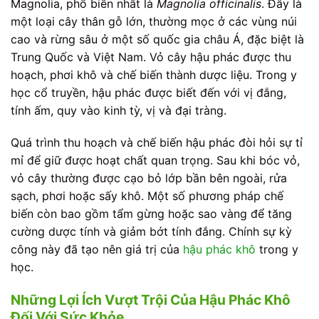
Magnolia, phổ biến nhất là
Magnolia officinalis
. Đây là
một loại cây thân gỗ lớn, thường mọc ở các vùng núi
cao và rừng sâu ở một số quốc gia châu Á, đặc biệt là
Trung Quốc và Việt Nam. Vỏ cây hậu phác được thu
hoạch, phơi khô và chế biến thành dược liệu. Trong y
học cổ truyền, hậu phác được biết đến với vị đắng,
tính ấm, quy vào kinh tỳ, vị và đại tràng.
Quá trình thu hoạch và chế biến hậu phác đòi hỏi sự tỉ
mỉ để giữ được hoạt chất quan trọng. Sau khi bóc vỏ,
vỏ cây thường được cạo bỏ lớp bần bên ngoài, rửa
sạch, phơi hoặc sấy khô. Một số phương pháp chế
biến còn bao gồm tẩm gừng hoặc sao vàng để tăng
cường dược tính và giảm bớt tính đắng. Chính sự kỳ
công này đã tạo nên giá trị của
hậu phác khô
trong y
học.
Những Lợi Ích Vượt Trội Của Hậu Phác Khô
Đối Với Sức Khỏe