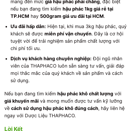
mang đến mức
giá hậu phác phải chăng
, đặc biệt
nếu bạn đang tìm kiếm
hậu phác 1kg giá rẻ tại
TP.HCM
hay
500gram giá ưu đãi tại HCM
.
Ưu đãi hấp dẫn:
Hiện tại, khi mua 3kg hậu phác, quý
khách sẽ được
miễn phí vận chuyển
. Đây là cơ hội
tuyệt vời để trải nghiệm sản phẩm chất lượng với
chi phí tối ưu.
Dịch vụ khách hàng chuyên nghiệp:
Đội ngũ nhân
viên của THAPHACO luôn sẵn sàng tư vấn, giải đáp
mọi thắc mắc của quý khách về sản phẩm và cách
sử dụng.
Nếu bạn đang tìm kiếm
hậu phác khô chất lượng
với
giá khuyến mãi
và mong muốn được tư vấn kỹ lưỡng
về
cách sử dụng hậu phác khô đúng cách
, hãy liên hệ
ngay với Dược Liệu THAPHACO.
Lời Kết