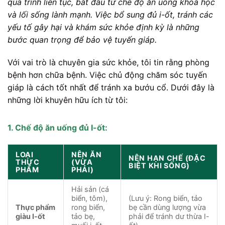
quá trình liên tục, bắt đầu từ chế độ ăn uống khoa học
và lối sống lành mạnh. Việc bổ sung đủ i-ốt, tránh các
yếu tố gây hại và khám sức khỏe định kỳ là những
bước quan trọng để bảo vệ tuyến giáp.
Với vai trò là chuyên gia sức khỏe, tôi tin rằng phòng
bệnh hơn chữa bệnh. Việc chủ động chăm sóc tuyến
giáp là cách tốt nhất để tránh xa bướu cổ. Dưới đây là
những lời khuyên hữu ích từ tôi:
1. Chế độ ăn uống đủ I-ốt:
LOẠI
NÊN ĂN
NÊN HẠN CHẾ (ĐẶC
THỰC
(VỪA
BIỆT KHI SỐNG)
PHẨM
PHẢI)
Hải sản (cá
biển, tôm),
(Lưu ý: Rong biển, tảo
Thực phẩm
rong biển,
bẹ cần dùng lượng vừa
giàu I-ốt
tảo bẹ,
phải để tránh dư thừa I-