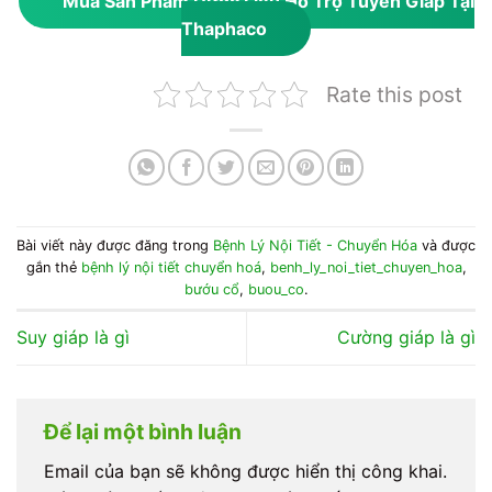
Mua Sản Phẩm Dược Liệu Hỗ Trợ Tuyến Giáp Tại
Thaphaco
Rate this post
Bài viết này được đăng trong
Bệnh Lý Nội Tiết - Chuyển Hóa
và được
gắn thẻ
bệnh lý nội tiết chuyển hoá
,
benh_ly_noi_tiet_chuyen_hoa
,
bướu cổ
,
buou_co
.
Suy giáp là gì
Cường giáp là gì
Để lại một bình luận
Email của bạn sẽ không được hiển thị công khai.