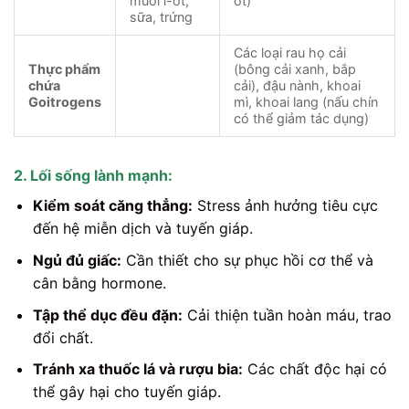
muối i-ốt,
ốt)
sữa, trứng
Các loại rau họ cải
Thực phẩm
(bông cải xanh, bắp
chứa
cải), đậu nành, khoai
Goitrogens
mì, khoai lang (nấu chín
có thể giảm tác dụng)
2. Lối sống lành mạnh:
Kiểm soát căng thẳng:
Stress ảnh hưởng tiêu cực
đến hệ miễn dịch và tuyến giáp.
Ngủ đủ giấc:
Cần thiết cho sự phục hồi cơ thể và
cân bằng hormone.
Tập thể dục đều đặn:
Cải thiện tuần hoàn máu, trao
đổi chất.
Tránh xa thuốc lá và rượu bia:
Các chất độc hại có
thể gây hại cho tuyến giáp.