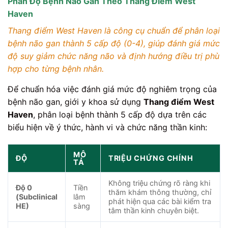
Phân Độ Bệnh Não Gan Theo Thang Điểm West
Haven
Thang điểm West Haven là công cụ chuẩn để phân loại
bệnh não gan thành 5 cấp độ (0-4), giúp đánh giá mức
độ suy giảm chức năng não và định hướng điều trị phù
hợp cho từng bệnh nhân.
Để chuẩn hóa việc đánh giá mức độ nghiêm trọng của
bệnh não gan, giới y khoa sử dụng
Thang điểm West
Haven
, phân loại bệnh thành 5 cấp độ dựa trên các
biểu hiện về ý thức, hành vi và chức năng thần kinh:
MÔ
ĐỘ
TRIỆU CHỨNG CHÍNH
TẢ
Không triệu chứng rõ ràng khi
Độ 0
Tiền
thăm khám thông thường, chỉ
(Subclinical
lâm
phát hiện qua các bài kiểm tra
HE)
sàng
tâm thần kinh chuyên biệt.