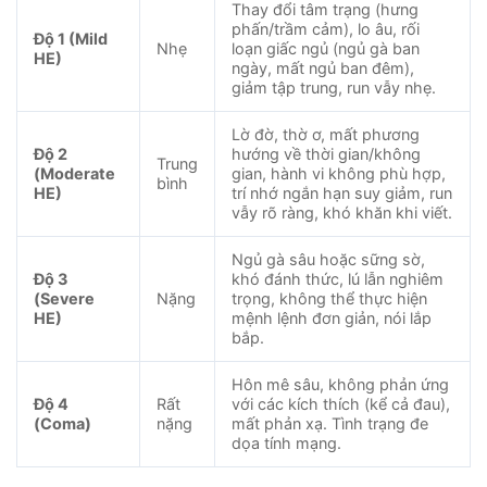
Thay đổi tâm trạng (hưng
phấn/trầm cảm), lo âu, rối
Độ 1 (Mild
Nhẹ
loạn giấc ngủ (ngủ gà ban
HE)
ngày, mất ngủ ban đêm),
giảm tập trung, run vẫy nhẹ.
Lờ đờ, thờ ơ, mất phương
Độ 2
hướng về thời gian/không
Trung
(Moderate
gian, hành vi không phù hợp,
bình
HE)
trí nhớ ngắn hạn suy giảm, run
vẫy rõ ràng, khó khăn khi viết.
Ngủ gà sâu hoặc sững sờ,
Độ 3
khó đánh thức, lú lẫn nghiêm
(Severe
Nặng
trọng, không thể thực hiện
HE)
mệnh lệnh đơn giản, nói lắp
bắp.
Hôn mê sâu, không phản ứng
Độ 4
Rất
với các kích thích (kể cả đau),
(Coma)
nặng
mất phản xạ. Tình trạng đe
dọa tính mạng.