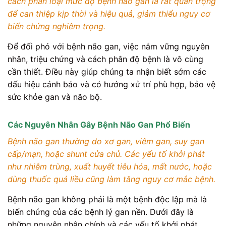
cách phân loại mức độ bệnh não gan là rất quan trọng
để can thiệp kịp thời và hiệu quả, giảm thiểu nguy cơ
biến chứng nghiêm trọng.
Để đối phó với bệnh não gan, việc nắm vững nguyên
nhân, triệu chứng và cách phân độ bệnh là vô cùng
cần thiết. Điều này giúp chúng ta nhận biết sớm các
dấu hiệu cảnh báo và có hướng xử trí phù hợp, bảo vệ
sức khỏe gan và não bộ.
Các Nguyên Nhân Gây Bệnh Não Gan Phổ Biến
Bệnh não gan thường do xơ gan, viêm gan, suy gan
cấp/mạn, hoặc shunt cửa chủ. Các yếu tố khởi phát
như nhiễm trùng, xuất huyết tiêu hóa, mất nước, hoặc
dùng thuốc quá liều cũng làm tăng nguy cơ mắc bệnh.
Bệnh não gan không phải là một bệnh độc lập mà là
biến chứng của các bệnh lý gan nền. Dưới đây là
những nguyên nhân chính và các yếu tố khởi phát