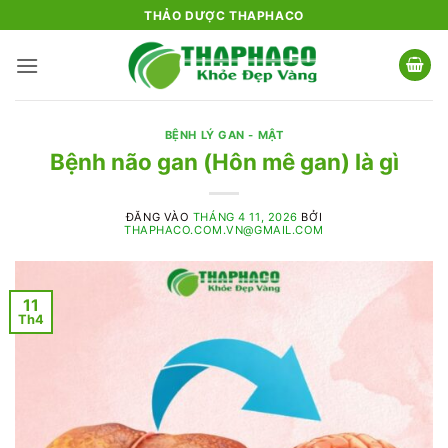
Bỏ
THẢO DƯỢC THAPHACO
qua
nội
dung
BỆNH LÝ GAN - MẬT
Bệnh não gan (Hôn mê gan) là gì
ĐĂNG VÀO
THÁNG 4 11, 2026
BỞI
THAPHACO.COM.VN@GMAIL.COM
11
Th4