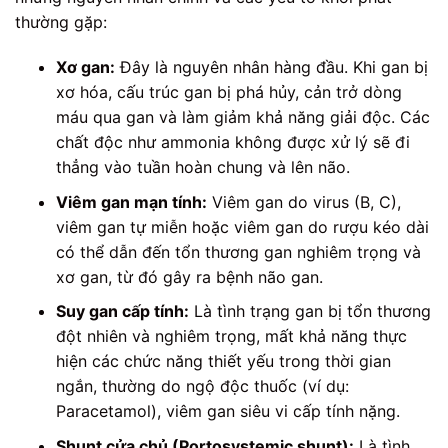
thường gặp:
Xơ gan:
Đây là nguyên nhân hàng đầu. Khi gan bị
xơ hóa, cấu trúc gan bị phá hủy, cản trở dòng
máu qua gan và làm giảm khả năng giải độc. Các
chất độc như ammonia không được xử lý sẽ đi
thẳng vào tuần hoàn chung và lên não.
Viêm gan mạn tính:
Viêm gan do virus (B, C),
viêm gan tự miễn hoặc viêm gan do rượu kéo dài
có thể dẫn đến tổn thương gan nghiêm trọng và
xơ gan, từ đó gây ra bệnh não gan.
Suy gan cấp tính:
Là tình trạng gan bị tổn thương
đột nhiên và nghiêm trọng, mất khả năng thực
hiện các chức năng thiết yếu trong thời gian
ngắn, thường do ngộ độc thuốc (ví dụ:
Paracetamol), viêm gan siêu vi cấp tính nặng.
Shunt cửa chủ (Portosystemic shunt):
Là tình