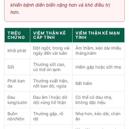
khiến bệnh diễn biến nặng hơn và khó điều trị
hơn.
TRIỆU
VIÊM THẬN KẼ
VIÊM THẬN KẼ MẠN
CHỨNG
CẤP TÍNH
TÍNH
Đột ngột, trong vài
Âm thầm, kéo dài nhiều
Khởi phát
ngày đến vài tuần
tháng/năm
Thường sốt cao,
Sốt
Hiếm gặp hoặc sốt nhẹ
có thể ớn lạnh
Phát ban
Thường xuất hiện,
Rất hiếm
da
nốt ban đỏ, ngứa
Đau
Đau âm ỉ hoặc dữ
Có thể có đau nhẹ,
lưng/sườn
dội vùng hố thận
không đặc hiệu
Buồn
Thường gặp, rõ
Nhẹ hơn, kéo dài, chán
nôn/Nôn
rệt
ăn