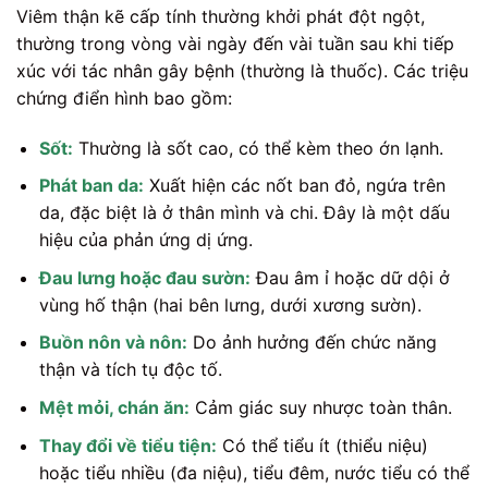
Viêm thận kẽ cấp tính thường khởi phát đột ngột,
thường trong vòng vài ngày đến vài tuần sau khi tiếp
xúc với tác nhân gây bệnh (thường là thuốc). Các triệu
chứng điển hình bao gồm:
Sốt:
Thường là sốt cao, có thể kèm theo ớn lạnh.
Phát ban da:
Xuất hiện các nốt ban đỏ, ngứa trên
da, đặc biệt là ở thân mình và chi. Đây là một dấu
hiệu của phản ứng dị ứng.
Đau lưng hoặc đau sườn:
Đau âm ỉ hoặc dữ dội ở
vùng hố thận (hai bên lưng, dưới xương sườn).
Buồn nôn và nôn:
Do ảnh hưởng đến chức năng
thận và tích tụ độc tố.
Mệt mỏi, chán ăn:
Cảm giác suy nhược toàn thân.
Thay đổi về tiểu tiện:
Có thể tiểu ít (thiểu niệu)
hoặc tiểu nhiều (đa niệu), tiểu đêm, nước tiểu có thể