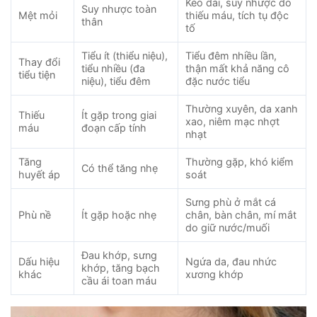
Kéo dài, suy nhược do
Suy nhược toàn
Mệt mỏi
thiếu máu, tích tụ độc
thân
tố
Tiểu ít (thiểu niệu),
Tiểu đêm nhiều lần,
Thay đổi
tiểu nhiều (đa
thận mất khả năng cô
tiểu tiện
niệu), tiểu đêm
đặc nước tiểu
Thường xuyên, da xanh
Thiếu
Ít gặp trong giai
xao, niêm mạc nhợt
máu
đoạn cấp tính
nhạt
Tăng
Thường gặp, khó kiểm
Có thể tăng nhẹ
huyết áp
soát
Sưng phù ở mắt cá
Phù nề
Ít gặp hoặc nhẹ
chân, bàn chân, mí mắt
do giữ nước/muối
Đau khớp, sưng
Dấu hiệu
Ngứa da, đau nhức
khớp, tăng bạch
khác
xương khớp
cầu ái toan máu