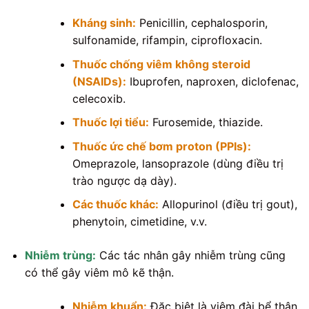
Kháng sinh:
Penicillin, cephalosporin,
sulfonamide, rifampin, ciprofloxacin.
Thuốc chống viêm không steroid
(NSAIDs):
Ibuprofen, naproxen, diclofenac,
celecoxib.
Thuốc lợi tiểu:
Furosemide, thiazide.
Thuốc ức chế bơm proton (PPIs):
Omeprazole, lansoprazole (dùng điều trị
trào ngược dạ dày).
Các thuốc khác:
Allopurinol (điều trị gout),
phenytoin, cimetidine, v.v.
Nhiễm trùng:
Các tác nhân gây nhiễm trùng cũng
có thể gây viêm mô kẽ thận.
Nhiễm khuẩn:
Đặc biệt là viêm đài bể thận