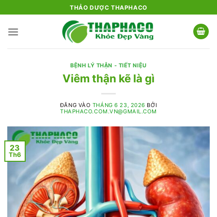
Bỏ
THẢO DƯỢC THAPHACO
qua
nội
dung
BỆNH LÝ THẬN - TIẾT NIỆU
Viêm thận kẽ là gì
ĐĂNG VÀO
THÁNG 6 23, 2026
BỞI
THAPHACO.COM.VN@GMAIL.COM
23
Th6