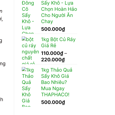
Sấy Khô - Lựa
60.000₫
Chọn Hoàn Hảo
n
đến
Cho Người Ăn
110.000₫
i,
Chay
500.000
₫
1kg Bột Củ Ráy
g
Giá Rẻ
110.000
₫
–
Khoảng
220.000
₫
ứng
giá:
1kg Thảo Quả
từ
Sấy Khô Giá
110.000₫
Bao Nhiêu?
đến
Mua Ngay
220.000₫
THAPHACO!
ch
500.000
₫