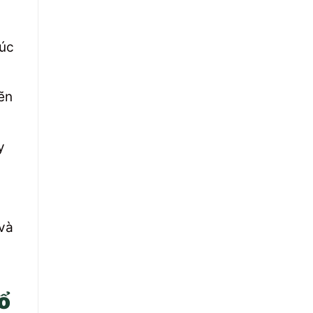
húc
ẽn
y
và
ổ