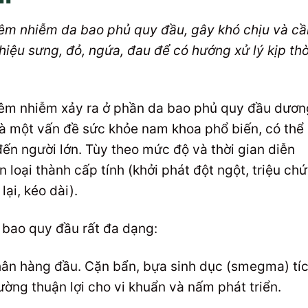
iêm nhiễm da bao phủ quy đầu, gây khó chịu và cầ
iệu sưng, đỏ, ngứa, đau để có hướng xử lý kịp thờ
viêm nhiễm xảy ra ở phần da bao phủ quy đầu dươn
 là một vấn đề sức khỏe nam khoa phổ biến, có thể
 đến người lớn. Tùy theo mức độ và thời gian diễn
loại thành cấp tính (khởi phát đột ngột, triệu ch
lại, kéo dài).
bao quy đầu rất đa dạng:
ân hàng đầu. Cặn bẩn, bựa sinh dục (smegma) tí
ường thuận lợi cho vi khuẩn và nấm phát triển.