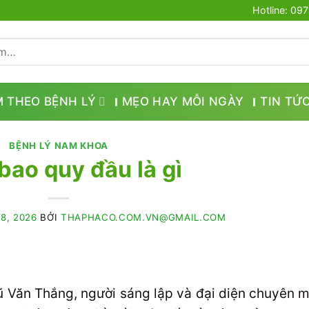
Hotline: 09
M THEO BỆNH LÝ
MẸO HAY MỖI NGÀY
TIN TỨ
BỆNH LÝ NAM KHOA
bao quy đầu là gì
8, 2026
BỞI
THAPHACO.COM.VN@GMAIL.COM
 Vũ Văn Thắng, người sáng lập và đại diện chuyên 