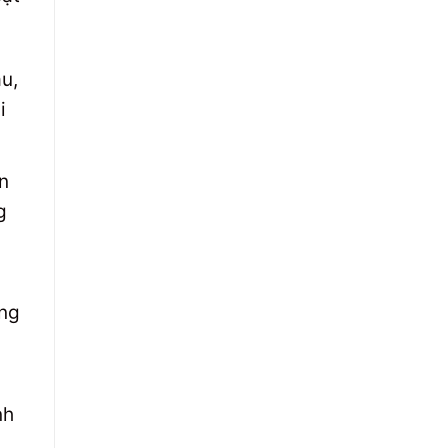
u,
i
n
g
ọng
nh