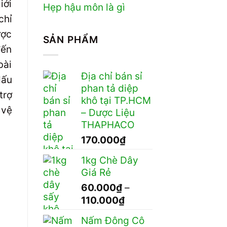
iới
Hẹp hậu môn là gì
chỉ
ược
SẢN PHẨM
đến
bài
Địa chỉ bán sỉ
dấu
phan tả diệp
trợ
khô tại TP.HCM
 vệ
– Dược Liệu
THAPHACO
170.000
₫
1kg Chè Dây
Giá Rẻ
60.000
₫
–
Khoảng
110.000
₫
giá:
Nấm Đông Cô
từ