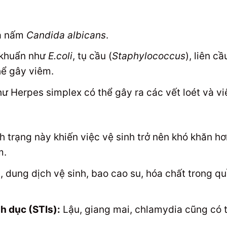
là nấm
Candida albicans
.
 khuẩn như
E.coli
, tụ cầu (
Staphylococcus
), liên cầ
hể gây viêm.
hư Herpes simplex có thể gây ra các vết loét và v
h trạng này khiến việc vệ sinh trở nên khó khăn hơ
m.
 dung dịch vệ sinh, bao cao su, hóa chất trong q
h dục (STIs):
Lậu, giang mai, chlamydia cũng có 