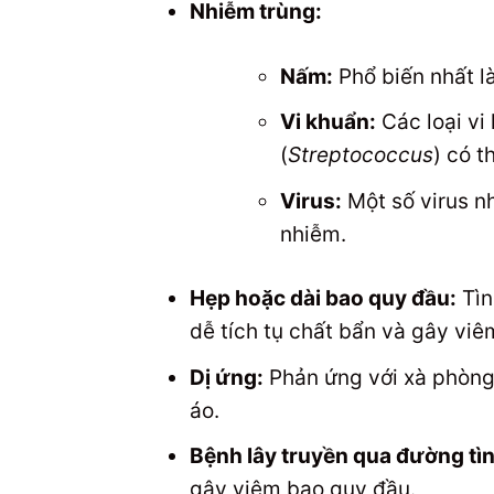
Nhiễm trùng:
Nấm:
Phổ biến nhất 
Vi khuẩn:
Các loại vi
(
Streptococcus
) có t
Virus:
Một số virus n
nhiễm.
Hẹp hoặc dài bao quy đầu:
Tìn
dễ tích tụ chất bẩn và gây viê
Dị ứng:
Phản ứng với xà phòng,
áo.
Bệnh lây truyền qua đường tìn
gây viêm bao quy đầu.