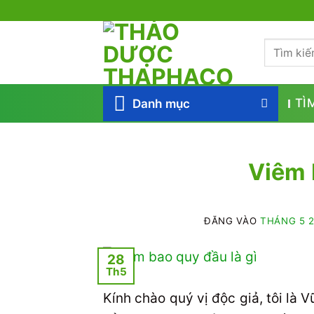
Bỏ
qua
Tìm
nội
kiếm:
dung
Danh mục
TÌ
Viêm 
ĐĂNG VÀO
THÁNG 5 2
28
Th5
Kính chào quý vị độc giả, tôi là