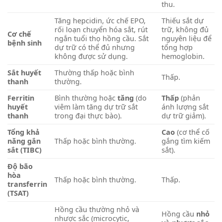
thu.
Tăng hepcidin, ức chế EPO,
Thiếu sắt dự
rối loạn chuyển hóa sắt, rút
trữ, không đủ
Cơ chế
ngắn tuổi thọ hồng cầu. Sắt
nguyên liệu để
bệnh sinh
dự trữ có thể đủ nhưng
tổng hợp
không được sử dụng.
hemoglobin.
Sắt huyết
Thường thấp hoặc bình
Thấp.
thanh
thường.
Ferritin
Bình thường hoặc
tăng
(do
Thấp
(phản
huyết
viêm làm tăng dự trữ sắt
ánh lượng sắt
thanh
trong đại thực bào).
dự trữ giảm).
Tổng khả
Cao
(cơ thể cố
năng gắn
Thấp hoặc bình thường.
gắng tìm kiếm
sắt (TIBC)
sắt).
Độ bão
hòa
Thấp hoặc bình thường.
Thấp.
transferrin
(TSAT)
Hồng cầu thường nhỏ và
Hồng cầu
nhỏ
nhược sắc (microcytic,