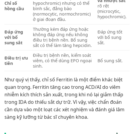
và nhược sắc
Chỉ số
hypochromic) nhưng có thể
rõ rệt
hồng cầu
bình sắc, đẳng bào
(microcytic,
(normocytic, normochromic)
hypochromic).
ở giai đoạn đầu.
Thường kém đáp ứng hoặc
Đáp ứng
Đáp ứng tốt
không đáp ứng nếu không
với bổ
với bổ sung
điều trị bệnh nền. Bổ sung
sung sắt
sắt.
sắt có thể làm tăng hepcidin.
Điều trị bệnh nền, kiểm soát
Điều trị ưu
viêm, có thể dùng EPO ngoại
Bổ sung sắt.
tiên
sinh.
Như quý vị thấy, chỉ số Ferritin là một điểm khác biệt
quan trọng. Ferritin tăng cao trong ACD/AI do viêm
nhiễm kích thích sản xuất, trong khi nó lại giảm thấp
trong IDA do thiếu sắt dự trữ. Vì vậy, việc chẩn đoán
cần dựa vào một loạt các xét nghiệm và đánh giá lâm
sàng kỹ lưỡng từ bác sĩ chuyên khoa.