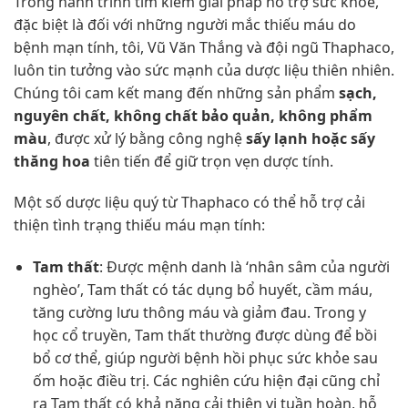
Trong hành trình tìm kiếm giải pháp hỗ trợ sức khỏe,
đặc biệt là đối với những người mắc thiếu máu do
bệnh mạn tính, tôi, Vũ Văn Thắng và đội ngũ Thaphaco,
luôn tin tưởng vào sức mạnh của dược liệu thiên nhiên.
Chúng tôi cam kết mang đến những sản phẩm
sạch,
nguyên chất, không chất bảo quản, không phẩm
màu
, được xử lý bằng công nghệ
sấy lạnh hoặc sấy
thăng hoa
tiên tiến để giữ trọn vẹn dược tính.
Một số dược liệu quý từ Thaphaco có thể hỗ trợ cải
thiện tình trạng thiếu máu mạn tính:
Tam thất
: Được mệnh danh là ‘nhân sâm của người
nghèo’, Tam thất có tác dụng bổ huyết, cầm máu,
tăng cường lưu thông máu và giảm đau. Trong y
học cổ truyền, Tam thất thường được dùng để bồi
bổ cơ thể, giúp người bệnh hồi phục sức khỏe sau
ốm hoặc điều trị. Các nghiên cứu hiện đại cũng chỉ
ra Tam thất có khả năng cải thiện vi tuần hoàn, hỗ