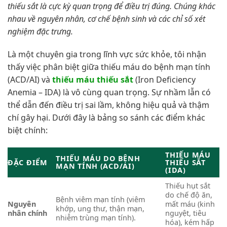
thiếu sắt là cực kỳ quan trọng để điều trị đúng. Chúng khác
nhau về nguyên nhân, cơ chế bệnh sinh và các chỉ số xét
nghiệm đặc trưng.
Là một chuyên gia trong lĩnh vực sức khỏe, tôi nhận
thấy việc phân biệt giữa thiếu máu do bệnh mạn tính
(ACD/AI) và
thiếu máu thiếu sắt
(Iron Deficiency
Anemia – IDA) là vô cùng quan trọng. Sự nhầm lẫn có
thể dẫn đến điều trị sai lầm, không hiệu quả và thậm
chí gây hại. Dưới đây là bảng so sánh các điểm khác
biệt chính:
THIẾU MÁU
THIẾU MÁU DO BỆNH
ĐẶC ĐIỂM
THIẾU SẮT
MẠN TÍNH (ACD/AI)
(IDA)
Thiếu hụt sắt
do chế độ ăn,
Bệnh viêm mạn tính (viêm
Nguyên
mất máu (kinh
khớp, ung thư, thận mạn,
nhân chính
nguyệt, tiêu
nhiễm trùng mạn tính).
hóa), kém hấp