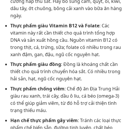
cường hấp thu sắt. Hãy bổ sung cam, quýt, ổi, kiwi,
dâu tây, ớt chuông, bông cải xanh vào bữa ăn hàng
ngày.
Thực phẩm giàu Vitamin B12 và Folate
: Các
vitamin này rất cần thiết cho quá trình tổng hợp
DNA và sản xuất hồng cầu. Nguồn vitamin B12 có
trong thịt, cá, trứng, sữa; folate có nhiều trong rau
xanh đậm, gan, đậu, ngũ cốc nguyên hạt.
Thực phẩm giàu đồng
: Đồng là khoáng chất cần
thiết cho quá trình chuyển hóa sắt. Có nhiều trong
hải sản, hạt, ngũ cốc nguyên hạt.
Thực phẩm chống viêm
: Chế độ ăn Địa Trung Hải
giàu rau xanh, trái cây, dầu ô liu, cá béo (omega-3)
có thể giúp giảm viêm, từ đó hỗ trợ cải thiện tình
trạng thiếu máu.
Hạn chế thực phẩm gây viêm
: Tránh các loại thực
phẩm chế biến sẵn, đường tinh luyện, chất béo