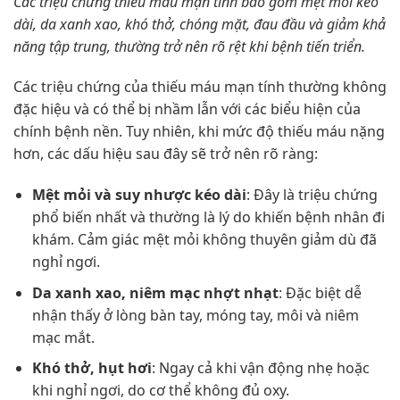
Các triệu chứng thiếu máu mạn tính bao gồm mệt mỏi kéo
dài, da xanh xao, khó thở, chóng mặt, đau đầu và giảm khả
năng tập trung, thường trở nên rõ rệt khi bệnh tiến triển.
Các triệu chứng của thiếu máu mạn tính thường không
đặc hiệu và có thể bị nhầm lẫn với các biểu hiện của
chính bệnh nền. Tuy nhiên, khi mức độ thiếu máu nặng
hơn, các dấu hiệu sau đây sẽ trở nên rõ ràng:
Mệt mỏi và suy nhược kéo dài
: Đây là triệu chứng
phổ biến nhất và thường là lý do khiến bệnh nhân đi
khám. Cảm giác mệt mỏi không thuyên giảm dù đã
nghỉ ngơi.
Da xanh xao, niêm mạc nhợt nhạt
: Đặc biệt dễ
nhận thấy ở lòng bàn tay, móng tay, môi và niêm
mạc mắt.
Khó thở, hụt hơi
: Ngay cả khi vận động nhẹ hoặc
khi nghỉ ngơi, do cơ thể không đủ oxy.