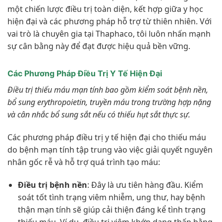
một chiến lược điều trị toàn diện, kết hợp giữa y học
hiện đại và các phương pháp hỗ trợ từ thiên nhiên. Với
vai trò là chuyên gia tại Thaphaco, tôi luôn nhấn mạnh
sự cân bằng này để đạt được hiệu quả bền vững.
Các Phương Pháp Điều Trị Y Tế Hiện Đại
Điều trị thiếu máu mạn tính bao gồm kiểm soát bệnh nền,
bổ sung erythropoietin, truyền máu trong trường hợp nặng
và cân nhắc bổ sung sắt nếu có thiếu hụt sắt thực sự.
Các phương pháp điều trị y tế hiện đại cho thiếu máu
do bệnh mạn tính tập trung vào việc giải quyết nguyên
nhân gốc rễ và hỗ trợ quá trình tạo máu:
Điều trị bệnh nền
: Đây là ưu tiên hàng đầu. Kiểm
soát tốt tình trạng viêm nhiễm, ung thư, hay bệnh
thận mạn tính sẽ giúp cải thiện đáng kể tình trạng
thiếu máu. Ví dụ, điều trị viêm khớp dạng thấp bằng