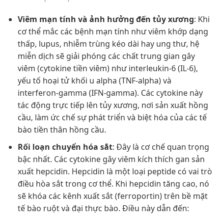
Viêm mạn tính và ảnh hưởng đến tủy xương
: Khi
cơ thể mắc các bệnh mạn tính như viêm khớp dạng
thấp, lupus, nhiễm trùng kéo dài hay ung thư, hệ
miễn dịch sẽ giải phóng các chất trung gian gây
viêm (cytokine tiền viêm) như interleukin-6 (IL-6),
yếu tố hoại tử khối u alpha (TNF-alpha) và
interferon-gamma (IFN-gamma). Các cytokine này
tác động trực tiếp lên tủy xương, nơi sản xuất hồng
cầu, làm ức chế sự phát triển và biệt hóa của các tế
bào tiền thân hồng cầu.
Rối loạn chuyển hóa sắt
: Đây là cơ chế quan trọng
bậc nhất. Các cytokine gây viêm kích thích gan sản
xuất hepcidin. Hepcidin là một loại peptide có vai trò
điều hòa sắt trong cơ thể. Khi hepcidin tăng cao, nó
sẽ khóa các kênh xuất sắt (ferroportin) trên bề mặt
tế bào ruột và đại thực bào. Điều này dẫn đến: