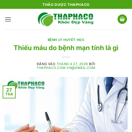
Bỏ
THẢO DƯỢC THAPHACO
qua
nội
dung
BỆNH LÝ HUYẾT HỌC
Thiếu máu do bệnh mạn tính là gì
ĐĂNG VÀO
THÁNG 4 27, 2026
BỞI
THAPHACO.COM.VN@GMAIL.COM
27
Th4