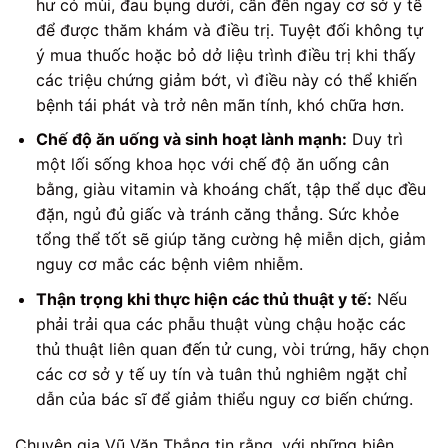
hư có mùi, đau bụng dưới, cần đến ngay cơ sở y tế
để được thăm khám và điều trị. Tuyệt đối không tự
ý mua thuốc hoặc bỏ dở liệu trình điều trị khi thấy
các triệu chứng giảm bớt, vì điều này có thể khiến
bệnh tái phát và trở nên mãn tính, khó chữa hơn.
Chế độ ăn uống và sinh hoạt lành mạnh:
Duy trì
một lối sống khoa học với chế độ ăn uống cân
bằng, giàu vitamin và khoáng chất, tập thể dục đều
đặn, ngủ đủ giấc và tránh căng thẳng. Sức khỏe
tổng thể tốt sẽ giúp tăng cường hệ miễn dịch, giảm
nguy cơ mắc các bệnh viêm nhiễm.
Thận trọng khi thực hiện các thủ thuật y tế:
Nếu
phải trải qua các phẫu thuật vùng chậu hoặc các
thủ thuật liên quan đến tử cung, vòi trứng, hãy chọn
các cơ sở y tế uy tín và tuân thủ nghiêm ngặt chỉ
dẫn của bác sĩ để giảm thiểu nguy cơ biến chứng.
Chuyên gia Vũ Văn Thắng tin rằng, với những biện