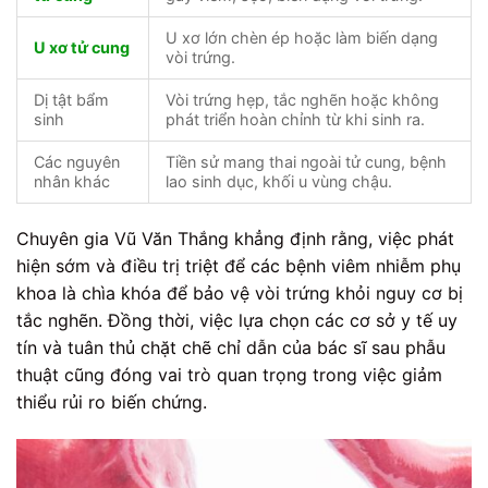
U xơ lớn chèn ép hoặc làm biến dạng
U xơ tử cung
vòi trứng.
Dị tật bẩm
Vòi trứng hẹp, tắc nghẽn hoặc không
sinh
phát triển hoàn chỉnh từ khi sinh ra.
Các nguyên
Tiền sử mang thai ngoài tử cung, bệnh
nhân khác
lao sinh dục, khối u vùng chậu.
Chuyên gia Vũ Văn Thắng khẳng định rằng, việc phát
hiện sớm và điều trị triệt để các bệnh viêm nhiễm phụ
khoa là chìa khóa để bảo vệ vòi trứng khỏi nguy cơ bị
tắc nghẽn. Đồng thời, việc lựa chọn các cơ sở y tế uy
tín và tuân thủ chặt chẽ chỉ dẫn của bác sĩ sau phẫu
thuật cũng đóng vai trò quan trọng trong việc giảm
thiểu rủi ro biến chứng.