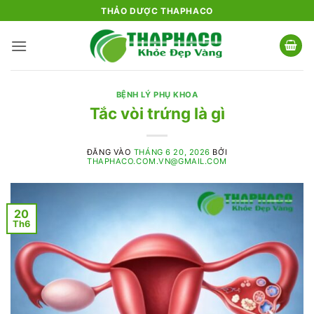
Bỏ
THẢO DƯỢC THAPHACO
qua
nội
dung
BỆNH LÝ PHỤ KHOA
Tắc vòi trứng là gì
ĐĂNG VÀO
THÁNG 6 20, 2026
BỞI
THAPHACO.COM.VN@GMAIL.COM
20
Th6