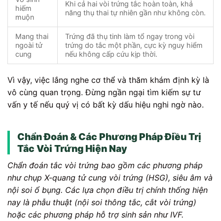
Khi cả hai vòi trứng tắc hoàn toàn, khả
hiếm
năng thụ thai tự nhiên gần như không còn.
muộn
Mang thai
Trứng đã thụ tinh làm tổ ngay trong vòi
ngoài tử
trứng do tắc một phần, cực kỳ nguy hiểm
cung
nếu không cấp cứu kịp thời.
Vì vậy, việc lắng nghe cơ thể và thăm khám định kỳ là
vô cùng quan trọng. Đừng ngần ngại tìm kiếm sự tư
vấn y tế nếu quý vị có bất kỳ dấu hiệu nghi ngờ nào.
Chẩn Đoán & Các Phương Pháp Điều Trị
Tắc Vòi Trứng Hiện Nay
Chẩn đoán tắc vòi trứng bao gồm các phương pháp
như chụp X-quang tử cung vòi trứng (HSG), siêu âm và
nội soi ổ bụng. Các lựa chọn điều trị chính thống hiện
nay là phẫu thuật (nội soi thông tắc, cắt vòi trứng)
hoặc các phương pháp hỗ trợ sinh sản như IVF.