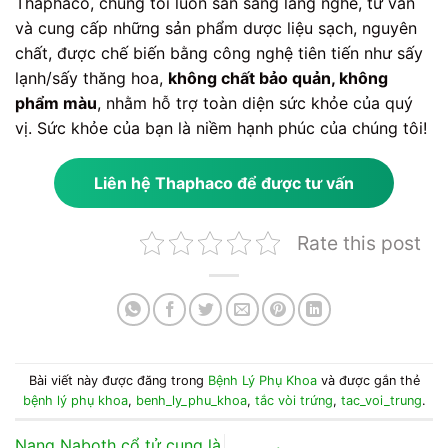
Thaphaco, chúng tôi luôn sẵn sàng lắng nghe, tư vấn
và cung cấp những sản phẩm dược liệu sạch, nguyên
chất, được chế biến bằng công nghệ tiên tiến như sấy
lạnh/sấy thăng hoa,
không chất bảo quản, không
phẩm màu
, nhằm hỗ trợ toàn diện sức khỏe của quý
vị. Sức khỏe của bạn là niềm hạnh phúc của chúng tôi!
Liên hệ Thaphaco để được tư vấn
Rate this post
Bài viết này được đăng trong
Bệnh Lý Phụ Khoa
và được gắn thẻ
bệnh lý phụ khoa
,
benh_ly_phu_khoa
,
tắc vòi trứng
,
tac_voi_trung
.
Nang Naboth cổ tử cung là