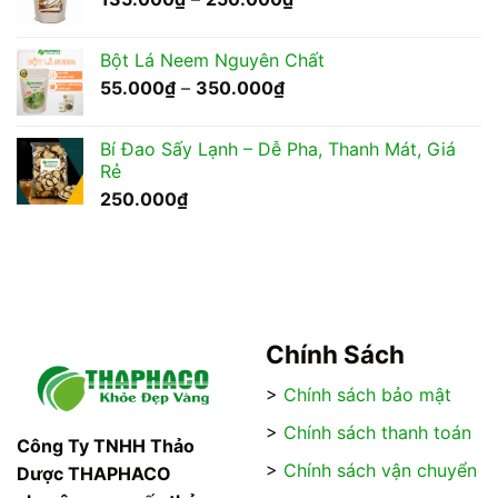
giá:
từ
Bột Lá Neem Nguyên Chất
135.000₫
Khoảng
55.000
₫
–
350.000
₫
đến
giá:
250.000₫
từ
Bí Đao Sấy Lạnh – Dễ Pha, Thanh Mát, Giá
55.000₫
Rẻ
đến
250.000
₫
350.000₫
Chính Sách
>
Chính sách bảo mật
>
Chính sách thanh toán
Công Ty TNHH Thảo
>
Chính sách vận chuyển
Dược THAPHACO