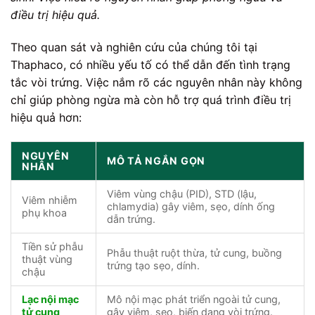
điều trị hiệu quả.
Theo quan sát và nghiên cứu của chúng tôi tại
Thaphaco, có nhiều yếu tố có thể dẫn đến tình trạng
tắc vòi trứng. Việc nắm rõ các nguyên nhân này không
chỉ giúp phòng ngừa mà còn hỗ trợ quá trình điều trị
hiệu quả hơn:
NGUYÊN
MÔ TẢ NGẮN GỌN
NHÂN
Viêm vùng chậu (PID), STD (lậu,
Viêm nhiễm
chlamydia) gây viêm, sẹo, dính ống
phụ khoa
dẫn trứng.
Tiền sử phẫu
Phẫu thuật ruột thừa, tử cung, buồng
thuật vùng
trứng tạo sẹo, dính.
chậu
Lạc nội mạc
Mô nội mạc phát triển ngoài tử cung,
tử cung
gây viêm, sẹo, biến dạng vòi trứng.