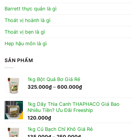
Barrett thực quản là gì
Thoát vị hoành là gì
Thoát vị bẹn là gì
Hẹp hậu môn là gì
SẢN PHẨM
1kg Bột Quả Bơ Giá Rẻ
Khoảng
325.000
₫
–
600.000
₫
giá:
từ
1kg Dây Thìa Canh THAPHACO Giá Bao
325.000₫
Nhiêu Tiền? Ưu Đãi Freeship
đến
120.000
₫
600.000₫
1kg Củ Bạch Chỉ Khô Giá Rẻ
Khoảng
135.000
₫
–
250.000
₫