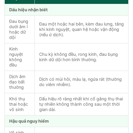
Dấu hiệu nhận biết
Đau bụng
Đau một hoặc hai bên, kèm đau lưng, tăng
dưới âm ỉ
khi kinh nguyệt, quan hệ hoặc vận động
hoặc dữ
(nếu ứ dịch).
dội
Kinh
nguyệt
Chu kỳ không đều, rong kinh, đau bụng
không
kinh dữ dội hơn bình thường.
đều
Dịch âm
Dịch có mùi hôi, màu lạ, ngứa rát (thường
đạo bất
do viêm nhiễm).
thường
Khó thụ
Dấu hiệu rõ ràng nhất khi cố gắng thụ thai
thai hoặc
tự nhiên không thành công sau một thời
vô sinh
gian dài.
Hậu quả nguy hiểm
Vô sinh