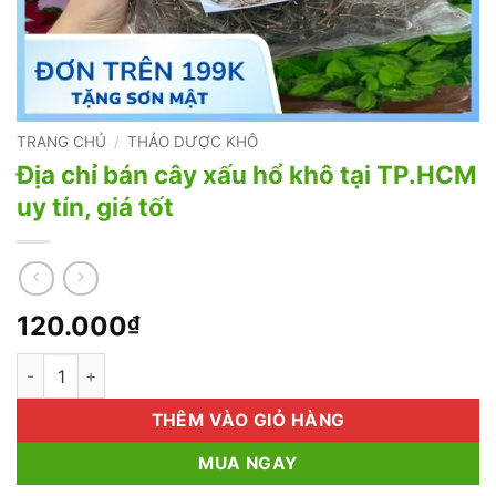
TRANG CHỦ
/
THẢO DƯỢC KHÔ
Địa chỉ bán cây xấu hổ khô tại TP.HCM
uy tín, giá tốt
120.000
₫
Địa chỉ bán cây xấu hổ khô tại TP.HCM uy tín, giá tốt số lượng
THÊM VÀO GIỎ HÀNG
MUA NGAY