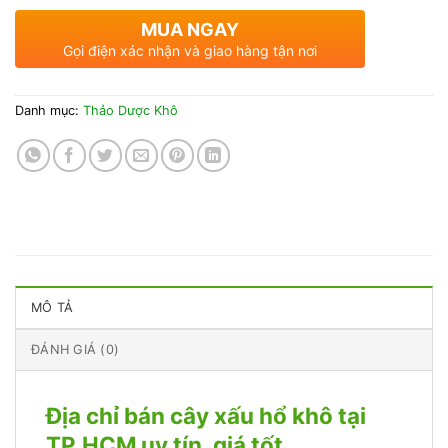
MUA NGAY
Gọi điện xác nhận và giao hàng tận nơi
Danh mục:
Thảo Dược Khô
MÔ TẢ
ĐÁNH GIÁ (0)
Địa chỉ bán cây xấu hổ khô tại
TP.HCM uy tín, giá tốt