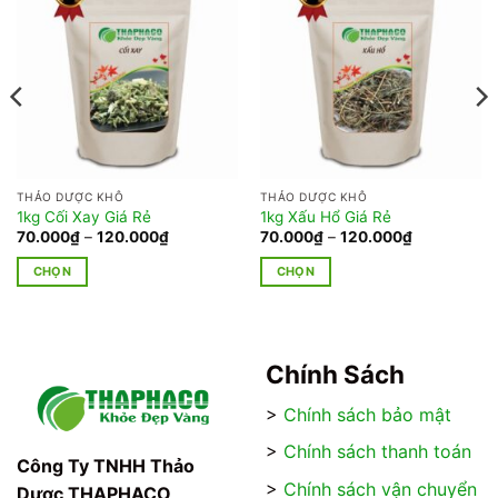
THẢO DƯỢC KHÔ
THẢO DƯỢC KHÔ
1kg Cối Xay Giá Rẻ
1kg Xấu Hổ Giá Rẻ
Khoảng
Khoảng
70.000
₫
–
120.000
₫
70.000
₫
–
120.000
₫
giá:
giá:
từ
từ
CHỌN
CHỌN
70.000₫
70.000₫
đến
đến
Sản
Sản
120.000₫
120.000₫
phẩm
phẩm
này
này
có
có
Chính Sách
nhiều
nhiều
>
Chính sách bảo mật
biến
biến
thể.
thể.
>
Chính sách thanh toán
Các
Các
Công Ty TNHH Thảo
tùy
tùy
>
Chính sách vận chuyển
Dược THAPHACO