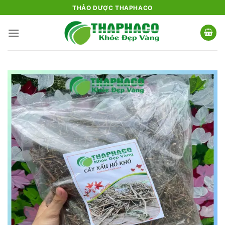
Bỏ
THẢO DƯỢC THAPHACO
qua
nội
dung