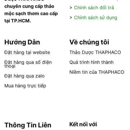
chọn
chọn
chuyên cung cấp thảo
>
Chính sách đổi trả
có
có
mộc sạch thơm cao cấp
thể
thể
>
Chính sách sử dụng
tại TP.HCM.
được
được
chọn
chọn
trên
trên
trang
trang
Hướng Dẫn
Về chúng tôi
sản
sản
phẩm
phẩm
Đặt hàng tại website
Thảo Dược THAPHACO
Đặt hàng qua số điện
Quá trình hình thành
thoại
Niềm tin của THAPHACO
Đặt hàng qua zalo
Mua hàng trực tiếp
Kết nối với
Thông Tin Liên