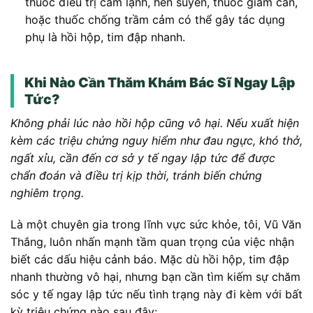
thuốc điều trị cảm lạnh, hen suyễn, thuốc giảm cân,
hoặc thuốc chống trầm cảm có thể gây tác dụng
phụ là hồi hộp, tim đập nhanh.
Khi Nào Cần Thăm Khám Bác Sĩ Ngay Lập
Tức?
Không phải lúc nào hồi hộp cũng vô hại. Nếu xuất hiện
kèm các triệu chứng nguy hiểm như đau ngực, khó thở,
ngất xỉu, cần đến cơ sở y tế ngay lập tức để được
chẩn đoán và điều trị kịp thời, tránh biến chứng
nghiêm trọng.
Là một chuyên gia trong lĩnh vực sức khỏe, tôi, Vũ Văn
Thắng, luôn nhấn mạnh tầm quan trọng của việc nhận
biết các dấu hiệu cảnh báo. Mặc dù hồi hộp, tim đập
nhanh thường vô hại, nhưng bạn cần tìm kiếm sự chăm
sóc y tế ngay lập tức nếu tình trạng này đi kèm với bất
kỳ triệu chứng nào sau đây: