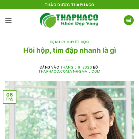
Bỏ
THẢO DƯỢC THAPHACO
qua
nội
dung
BỆNH LÝ HUYẾT HỌC
Hồi hộp, tim đập nhanh là gì
ĐĂNG VÀO
THÁNG 5 6, 2026
BỞI
THAPHACO.COM.VN@GMAIL.COM
06
Th5