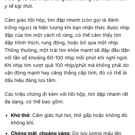
y tế kịp thời.
Cảm giác hồi hộp, tim đập nhanh (còn gọi là đánh
trống ngực) là hiện tượng khi bạn nhận thức được nhịp
đập của tim một cách rõ ràng, có thể cảm thấy tim
đập thình thịch, rung động, hoặc bỏ qua một nhịp.
Thông thường, một trái tim khỏe mạnh sẽ đập đều đặn
với tần số khoảng 60-100 nhịp mỗi phút khi nghỉ ngơi.
Khi nhịp tim vượt quá 100 nhịp/phút mà không phải do
vận động mạnh hay căng thẳng cấp tính, đó có thể là
dấu hiệu đáng lưu tâm.
Các triệu chứng đi kèm với hồi hộp, tim đập nhanh rất
đa dạng, có thể bao gồm:
Khó thở:
Cảm giác hụt hơi, thở gấp hoặc không đủ
không khí.
Chóng mặt, choáng váng:
Do lưu lượng máu lên