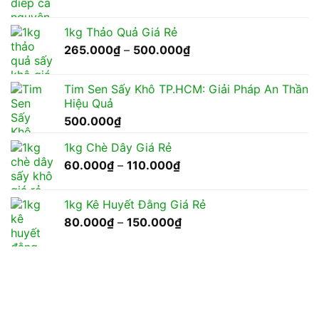
giá:
từ
1kg Thảo Quả Giá Rẻ
240.000₫
Khoảng
265.000
₫
–
500.000
₫
đến
giá:
450.000₫
từ
Tim Sen Sấy Khô TP.HCM: Giải Pháp An Thần
265.000₫
Hiệu Quả
đến
500.000
₫
500.000₫
1kg Chè Dây Giá Rẻ
Khoảng
60.000
₫
–
110.000
₫
giá:
từ
1kg Kê Huyết Đằng Giá Rẻ
60.000₫
Khoảng
80.000
₫
–
150.000
₫
đến
giá:
110.000₫
từ
80.000₫
đến
150.000₫