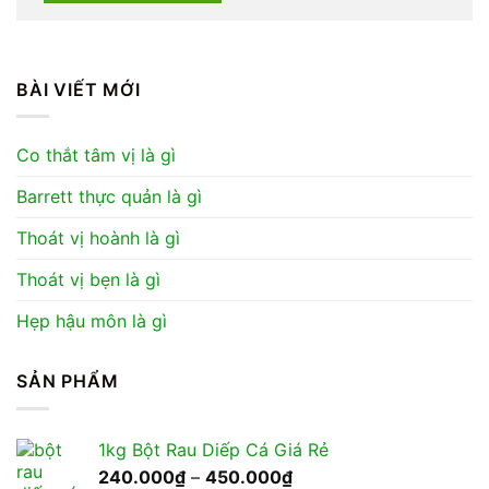
BÀI VIẾT MỚI
Co thắt tâm vị là gì
Barrett thực quản là gì
Thoát vị hoành là gì
Thoát vị bẹn là gì
Hẹp hậu môn là gì
SẢN PHẨM
1kg Bột Rau Diếp Cá Giá Rẻ
Khoảng
240.000
₫
–
450.000
₫