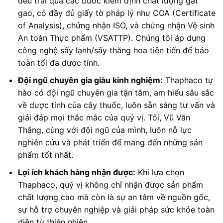
đều trải qua các bước kiểm định chất lượng gắt
gao, có đầy đủ giấy tờ pháp lý như COA (Certificate
of Analysis), chứng nhận ISO, và chứng nhận Vệ sinh
An toàn Thực phẩm (VSATTP). Chúng tôi áp dụng
công nghệ sấy lạnh/sấy thăng hoa tiên tiến để bảo
toàn tối đa dược tính.
Đội ngũ chuyên gia giàu kinh nghiệm:
Thaphaco tự
hào có đội ngũ chuyên gia tận tâm, am hiểu sâu sắc
về dược tính của cây thuốc, luôn sẵn sàng tư vấn và
giải đáp mọi thắc mắc của quý vị. Tôi, Vũ Văn
Thắng, cùng với đội ngũ của mình, luôn nỗ lực
nghiên cứu và phát triển để mang đến những sản
phẩm tốt nhất.
Lợi ích khách hàng nhận được:
Khi lựa chọn
Thaphaco, quý vị không chỉ nhận được sản phẩm
chất lượng cao mà còn là sự an tâm về nguồn gốc,
sự hỗ trợ chuyên nghiệp và giải pháp sức khỏe toàn
diện từ thiên nhiên.