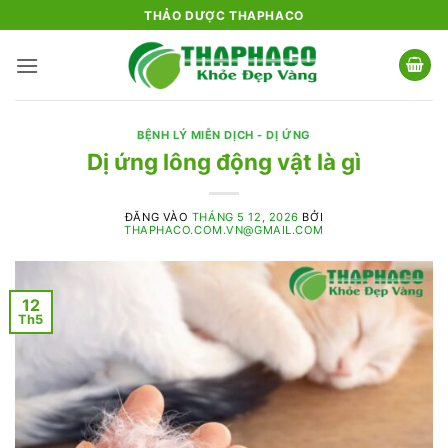
Bỏ
THẢO DƯỢC THAPHACO
qua
nội
dung
BỆNH LÝ MIỄN DỊCH - DỊ ỨNG
Dị ứng lông động vật là gì
ĐĂNG VÀO
THÁNG 5 12, 2026
BỞI
THAPHACO.COM.VN@GMAIL.COM
12
Th5