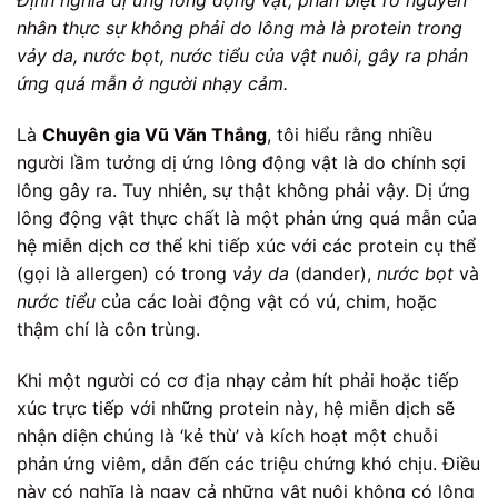
nhân thực sự không phải do lông mà là protein trong
vảy da, nước bọt, nước tiểu của vật nuôi, gây ra phản
ứng quá mẫn ở người nhạy cảm.
Là
Chuyên gia Vũ Văn Thắng
, tôi hiểu rằng nhiều
người lầm tưởng dị ứng lông động vật là do chính sợi
lông gây ra. Tuy nhiên, sự thật không phải vậy. Dị ứng
lông động vật thực chất là một phản ứng quá mẫn của
hệ miễn dịch cơ thể khi tiếp xúc với các protein cụ thể
(gọi là allergen) có trong
vảy da
(dander),
nước bọt
và
nước tiểu
của các loài động vật có vú, chim, hoặc
thậm chí là côn trùng.
Khi một người có cơ địa nhạy cảm hít phải hoặc tiếp
xúc trực tiếp với những protein này, hệ miễn dịch sẽ
nhận diện chúng là ‘kẻ thù’ và kích hoạt một chuỗi
phản ứng viêm, dẫn đến các triệu chứng khó chịu. Điều
này có nghĩa là ngay cả những vật nuôi không có lông