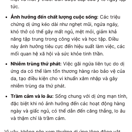
tức.
Ảnh hưởng đến chất lượng cuộc sống:
Các triệu
chứng dị ứng kéo dài như nghẹt mũi, ngứa ngáy,
khó thở có thể gây mất ngủ, mệt mỏi, giảm khả
năng tập trung trong công việc và học tập. Điều
này ảnh hưởng tiêu cực đến hiệu suất làm việc, các
mối quan hệ xã hội và sức khỏe tinh thần.
Nhiễm trùng thứ phát:
Việc gãi ngứa liên tục do dị
ứng da có thể làm tổn thương hàng rào bảo vệ của
da, tạo điều kiện cho vi khuẩn xâm nhập và gây
nhiễm trùng da thứ phát.
Trầm cảm và lo âu:
Sống chung với dị ứng mạn tính,
đặc biệt khi nó ảnh hưởng đến các hoạt động hàng
ngày và giấc ngủ, có thể dẫn đến căng thẳng, lo âu
và thậm chí là trầm cảm.
Vì vậy, không nên xem thường dị ứng lông động vật.