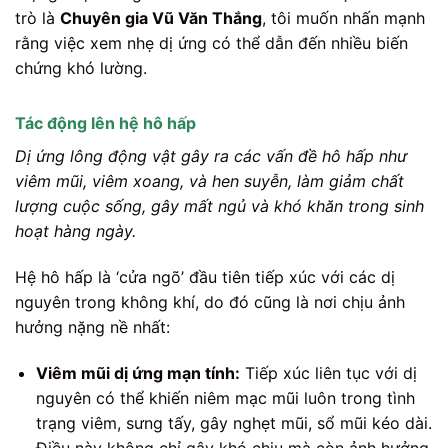
trò là
Chuyên gia Vũ Văn Thắng
, tôi muốn nhấn mạnh
rằng việc xem nhẹ dị ứng có thể dẫn đến nhiều biến
chứng khó lường.
Tác động lên hệ hô hấp
Dị ứng lông động vật gây ra các vấn đề hô hấp như
viêm mũi, viêm xoang, và hen suyễn, làm giảm chất
lượng cuộc sống, gây mất ngủ và khó khăn trong sinh
hoạt hàng ngày.
Hệ hô hấp là ‘cửa ngõ’ đầu tiên tiếp xúc với các dị
nguyên trong không khí, do đó cũng là nơi chịu ảnh
hưởng nặng nề nhất:
Viêm mũi dị ứng mạn tính:
Tiếp xúc liên tục với dị
nguyên có thể khiến niêm mạc mũi luôn trong tình
trạng viêm, sưng tấy, gây nghẹt mũi, sổ mũi kéo dài.
Điều này không chỉ gây khó chịu mà còn ảnh hưởng