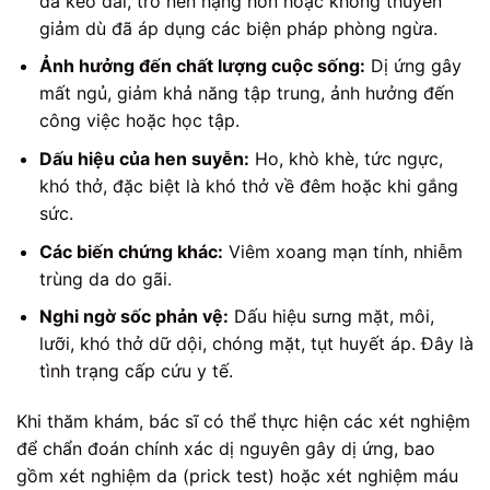
da kéo dài, trở nên nặng hơn hoặc không thuyên
giảm dù đã áp dụng các biện pháp phòng ngừa.
Ảnh hưởng đến chất lượng cuộc sống:
Dị ứng gây
mất ngủ, giảm khả năng tập trung, ảnh hưởng đến
công việc hoặc học tập.
Dấu hiệu của hen suyễn:
Ho, khò khè, tức ngực,
khó thở, đặc biệt là khó thở về đêm hoặc khi gắng
sức.
Các biến chứng khác:
Viêm xoang mạn tính, nhiễm
trùng da do gãi.
Nghi ngờ sốc phản vệ:
Dấu hiệu sưng mặt, môi,
lưỡi, khó thở dữ dội, chóng mặt, tụt huyết áp. Đây là
tình trạng cấp cứu y tế.
Khi thăm khám, bác sĩ có thể thực hiện các xét nghiệm
để chẩn đoán chính xác dị nguyên gây dị ứng, bao
gồm xét nghiệm da (prick test) hoặc xét nghiệm máu