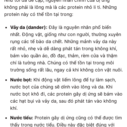
Như tôi đã đề cập, nguyên nhân chính của dị ứng
không phải là lông mà là các protein nhỏ li ti. Những
protein này có thể tồn tại trong:
Vảy da (dander):
Đây là nguyên nhân phổ biến
nhất. Động vật, giống như con người, thường xuyên
rụng các tế bào da chết. Những mảnh vảy da này
rất nhỏ, nhẹ và dễ dàng phát tán trong không khí,
bám vào quần áo, đồ đạc, thảm, rèm cửa và thậm
chí là tường nhà. Chúng có thể tồn tại trong môi
trường sống rất lâu, ngay cả khi không còn vật nuôi.
Nước bọt:
Khi động vật liếm lông để tự làm sạch,
nước bọt của chúng sẽ dính vào lông và da. Khi
nước bọt khô đi, các protein gây dị ứng sẽ bám vào
các hạt bụi và vảy da, sau đó phát tán vào không
khí.
Nước tiểu:
Protein gây dị ứng cũng có thể được tìm
thấy trong nước tiểu. Điều này đặc biệt đúng với