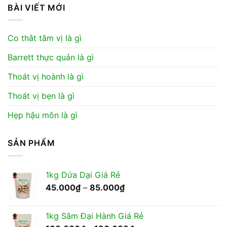
BÀI VIẾT MỚI
Co thắt tâm vị là gì
Barrett thực quản là gì
Thoát vị hoành là gì
Thoát vị bẹn là gì
Hẹp hậu môn là gì
SẢN PHẨM
1kg Dứa Dại Giá Rẻ
Khoảng
45.000
₫
–
85.000
₫
giá:
từ
1kg Sâm Đại Hành Giá Rẻ
45.000₫