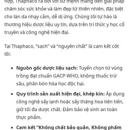
hợp, Thaphaco ra đời với sứ mệnh mang đến giải pháp
chăm sóc sức khỏe và làm đẹp từ thiên nhiên, đặc biệt
cho làn da nhạy cảm, dễ dị ứng. Chúng tôi tự hào là
thương hiệu dược liệu uy tín, dựa trên tri thức y học cổ
truyền và công nghệ hiện đại.
Tại Thaphaco, “sạch” và “nguyên chất” là cam kết cốt
lõi:
Nguồn gốc dược liệu sạch:
Tuyển chọn từ vùng
trồng đạt chuẩn GACP-WHO, không thuốc trừ
sâu, phân bón hóa học độc hại.
Quy trình sản xuất hiện đại, khép kín:
Áp dụng
công nghệ sấy lạnh hoặc sấy thăng hoa tiên tiến,
giữ tối đa dược chất. Đảm bảo vệ sinh an toàn
thực phẩm.
Cam kết “Không chất bảo quản, Không phẩm