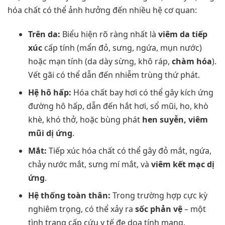
hóa chất có thể ảnh hưởng đến nhiều hệ cơ quan:
Trên da:
Biểu hiện rõ ràng nhất là
viêm da tiếp
xúc
cấp tính (mẩn đỏ, sưng, ngứa, mụn nước)
hoặc mạn tính (da dày sừng, khô ráp,
chàm hóa
).
Vết gãi có thể dẫn đến nhiễm trùng thứ phát.
Hệ hô hấp:
Hóa chất bay hơi có thể gây kích ứng
đường hô hấp, dẫn đến hắt hơi, sổ mũi, ho, khò
khè, khó thở, hoặc bùng phát
hen suyễn, viêm
mũi dị ứng
.
Mắt:
Tiếp xúc hóa chất có thể gây đỏ mắt, ngứa,
chảy nước mắt, sưng mí mắt, và
viêm kết mạc dị
ứng
.
Hệ thống toàn thân:
Trong trường hợp cực kỳ
nghiêm trọng, có thể xảy ra
sốc phản vệ
– một
tình trạng cấp cứu y tế đe dọa tính mạng.