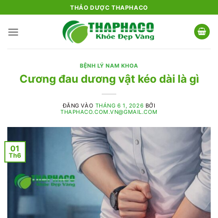
Bỏ
THẢO DƯỢC THAPHACO
qua
nội
dung
BỆNH LÝ NAM KHOA
Cương đau dương vật kéo dài là gì
ĐĂNG VÀO
THÁNG 6 1, 2026
BỞI
THAPHACO.COM.VN@GMAIL.COM
01
Th6