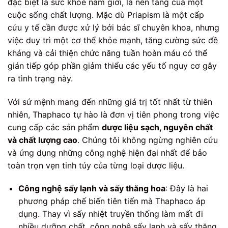
đặc biệt là sức khỏe nam giới, là nền tảng của một
cuộc sống chất lượng. Mặc dù Priapism là một cấp
cứu y tế cần được xử lý bởi bác sĩ chuyên khoa, nhưng
việc duy trì một cơ thể khỏe mạnh, tăng cường sức đề
kháng và cải thiện chức năng tuần hoàn máu có thể
gián tiếp góp phần giảm thiểu các yếu tố nguy cơ gây
ra tình trạng này.
Với sứ mệnh mang đến những giá trị tốt nhất từ thiên
nhiên, Thaphaco tự hào là đơn vị tiên phong trong việc
cung cấp các sản phẩm
dược liệu sạch, nguyên chất
và chất lượng cao
. Chúng tôi không ngừng nghiên cứu
và ứng dụng những công nghệ hiện đại nhất để bảo
toàn trọn vẹn tinh túy của từng loại dược liệu.
Công nghệ sấy lạnh và sấy thăng hoa
: Đây là hai
phương pháp chế biến tiên tiến mà Thaphaco áp
dụng. Thay vì sấy nhiệt truyền thống làm mất đi
nhiều dưỡng chất, công nghệ sấy lạnh và sấy thăng