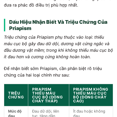
đưa ra phác đồ điều trị phù hợp nhất.
Dấu Hiệu Nhận Biết Và Triệu Chứng Của
Priapism
Triệu chứng của Priapism phụ thuộc vào loại: thiếu
máu cục bộ gây đau dữ dội, dương vật cứng ngắc và
đầu dương vật mềm; trong khi không thiếu máu cục bộ
ít đau hơn và cương cứng không hoàn toàn.
Để nhận biết sớm Priapism, cần phân biệt rõ triệu
chứng của hai loại chính như sau:
PRIAPISM
PRIAPISM KHÔNG
TRIỆU
THIẾU MÁU
THIẾU MÁU CỤC
CHỨNG
CỤC BỘ (DÒNG
BỘ (DÒNG CHẢY
CHẢY THẤP)
CAO)
Mức độ
Đau dữ dội, liên
Ít đau hoặc không
đau
tục, tăng dần
đau