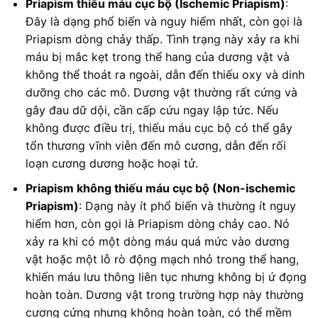
Priapism thiếu máu cục bộ (Ischemic Priapism)
:
Đây là dạng phổ biến và nguy hiểm nhất, còn gọi là
Priapism dòng chảy thấp. Tình trạng này xảy ra khi
máu bị mắc kẹt trong thể hang của dương vật và
không thể thoát ra ngoài, dẫn đến thiếu oxy và dinh
dưỡng cho các mô. Dương vật thường rất cứng và
gây đau dữ dội, cần cấp cứu ngay lập tức. Nếu
không được điều trị, thiếu máu cục bộ có thể gây
tổn thương vĩnh viễn đến mô cương, dẫn đến rối
loạn cương dương hoặc hoại tử.
Priapism không thiếu máu cục bộ (Non-ischemic
Priapism)
: Dạng này ít phổ biến và thường ít nguy
hiểm hơn, còn gọi là Priapism dòng chảy cao. Nó
xảy ra khi có một dòng máu quá mức vào dương
vật hoặc một lỗ rò động mạch nhỏ trong thể hang,
khiến máu lưu thông liên tục nhưng không bị ứ đọng
hoàn toàn. Dương vật trong trường hợp này thường
cương cứng nhưng không hoàn toàn, có thể mềm