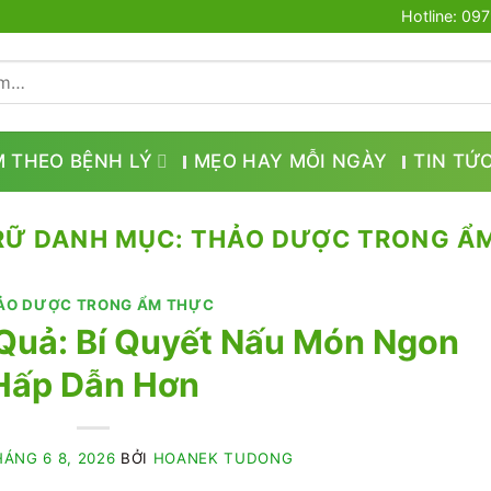
Hotline: 09
M THEO BỆNH LÝ
MẸO HAY MỖI NGÀY
TIN TỨ
RỮ DANH MỤC:
THẢO DƯỢC TRONG Ẩ
ẢO DƯỢC TRONG ẨM THỰC
Quả: Bí Quyết Nấu Món Ngon
Hấp Dẫn Hơn
ÁNG 6 8, 2026
BỞI
HOANEK TUDONG