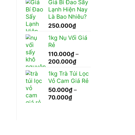
Giá Bí Đao Sấy
từ
Lạnh Hiện Nay
120.000₫
Là Bao Nhiêu?
đến
250.000
₫
230.000₫
1kg Nụ Vối Giá
Rẻ
110.000
₫
–
Khoảng
200.000
₫
giá:
1kg Trà Túi Lọc
từ
Vỏ Cam Giá Rẻ
110.000₫
50.000
₫
–
đến
Khoảng
70.000
₫
200.000₫
giá:
từ
50.000₫
đến
70.000₫