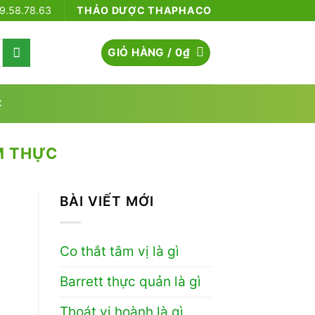
79.58.78.63
THẢO DƯỢC THAPHACO
GIỎ HÀNG /
0
₫
C
M THỰC
BÀI VIẾT MỚI
Co thắt tâm vị là gì
Barrett thực quản là gì
Thoát vị hoành là gì