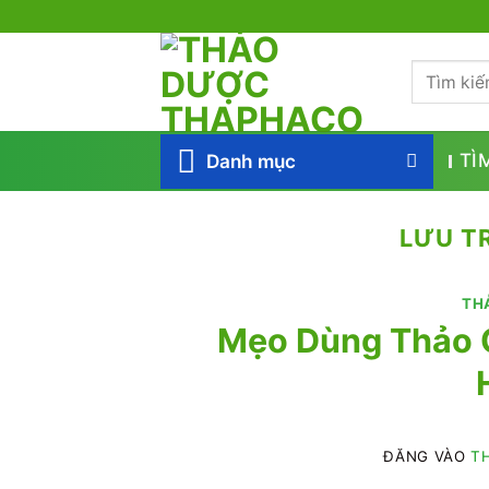
Bỏ
qua
Tìm
nội
kiếm:
dung
Danh mục
TÌ
LƯU T
TH
Mẹo Dùng Thảo 
ĐĂNG VÀO
TH