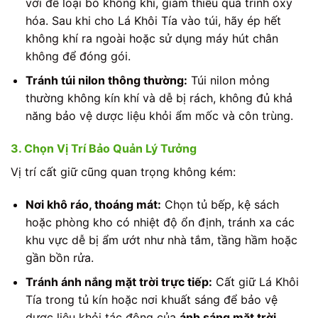
vời để loại bỏ không khí, giảm thiểu quá trình oxy
hóa. Sau khi cho Lá Khôi Tía vào túi, hãy ép hết
không khí ra ngoài hoặc sử dụng máy hút chân
không để đóng gói.
Tránh túi nilon thông thường:
Túi nilon mỏng
thường không kín khí và dễ bị rách, không đủ khả
năng bảo vệ dược liệu khỏi ẩm mốc và côn trùng.
3. Chọn Vị Trí Bảo Quản Lý Tưởng
Vị trí cất giữ cũng quan trọng không kém:
Nơi khô ráo, thoáng mát:
Chọn tủ bếp, kệ sách
hoặc phòng kho có nhiệt độ ổn định, tránh xa các
khu vực dễ bị ẩm ướt như nhà tắm, tầng hầm hoặc
gần bồn rửa.
Tránh ánh nắng mặt trời trực tiếp:
Cất giữ Lá Khôi
Tía trong tủ kín hoặc nơi khuất sáng để bảo vệ
dược liệu khỏi tác động của
ánh sáng mặt trời
.