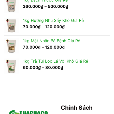
1kg Bạch Thược Giá Rẻ
55.000₫
Khoảng
260.000
₫
–
500.000
₫
đến
giá:
350.000₫
từ
1kg Hương Nhu Sấy Khô Giá Rẻ
260.000₫
Khoảng
70.000
₫
–
120.000
₫
đến
giá:
500.000₫
từ
1kg Mật Nhân Bá Bệnh Giá Rẻ
70.000₫
Khoảng
70.000
₫
–
120.000
₫
đến
giá:
120.000₫
từ
1kg Trà Túi Lọc Lá Vối Khô Giá Rẻ
70.000₫
Khoảng
60.000
₫
–
80.000
₫
đến
giá:
120.000₫
từ
60.000₫
đến
80.000₫
Chính Sách