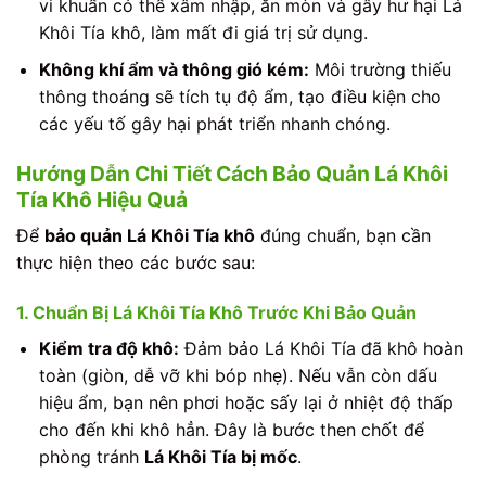
vi khuẩn có thể xâm nhập, ăn mòn và gây hư hại Lá
Khôi Tía khô, làm mất đi giá trị sử dụng.
Không khí ẩm và thông gió kém:
Môi trường thiếu
thông thoáng sẽ tích tụ độ ẩm, tạo điều kiện cho
các yếu tố gây hại phát triển nhanh chóng.
Hướng Dẫn Chi Tiết Cách Bảo Quản Lá Khôi
Tía Khô Hiệu Quả
Để
bảo quản Lá Khôi Tía khô
đúng chuẩn, bạn cần
thực hiện theo các bước sau:
1. Chuẩn Bị Lá Khôi Tía Khô Trước Khi Bảo Quản
Kiểm tra độ khô:
Đảm bảo Lá Khôi Tía đã khô hoàn
toàn (giòn, dễ vỡ khi bóp nhẹ). Nếu vẫn còn dấu
hiệu ẩm, bạn nên phơi hoặc sấy lại ở nhiệt độ thấp
cho đến khi khô hẳn. Đây là bước then chốt để
phòng tránh
Lá Khôi Tía bị mốc
.