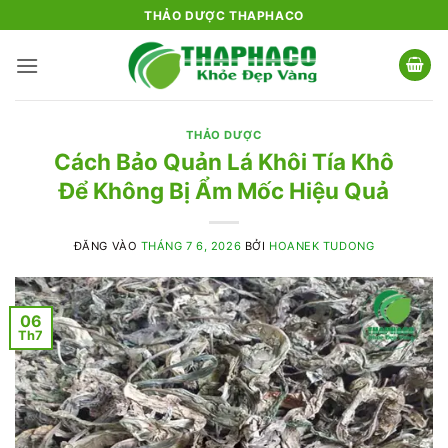
Bỏ
THẢO DƯỢC THAPHACO
qua
nội
dung
THẢO DƯỢC
Cách Bảo Quản Lá Khôi Tía Khô
Để Không Bị Ẩm Mốc Hiệu Quả
ĐĂNG VÀO
THÁNG 7 6, 2026
BỞI
HOANEK TUDONG
06
Th7