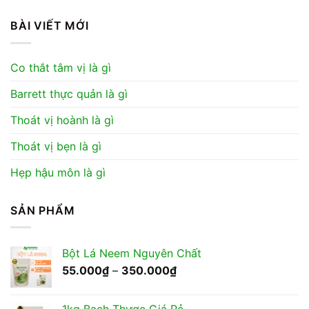
BÀI VIẾT MỚI
Co thắt tâm vị là gì
Barrett thực quản là gì
Thoát vị hoành là gì
Thoát vị bẹn là gì
Hẹp hậu môn là gì
SẢN PHẨM
Bột Lá Neem Nguyên Chất
Khoảng
55.000
₫
–
350.000
₫
giá:
từ