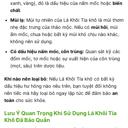
xanh, vàng), đó là dấu hiệu của nấm mốc hoặc
biến
chất
.
Mùi lạ:
Mùi tự nhiên của Lá Khôi Tía khô là mùi thơm
nhẹ đặc trưng của thảo mộc. Nếu có
mùi hôi
, mùi
ẩm mốc, chua hoặc bất kỳ mùi khó chịu nào khác,
không nên sử dụng.
Có dấu hiệu nấm mốc, côn trùng:
Quan sát kỹ các
đốm mốc, tơ mốc hoặc sự xuất hiện của côn trùng
(mọt, sâu) trên dược liệu.
Khi nào nên loại bỏ:
Nếu Lá Khôi Tía khô có bất kỳ
dấu hiệu hư hỏng nào nêu trên, bạn tuyệt đối không
nên tiếc mà hãy loại bỏ ngay lập tức để đảm bảo
an
toàn
cho sức khỏe.
Lưu Ý Quan Trọng Khi Sử Dụng Lá Khôi Tía
Khô Đã Bảo Quản