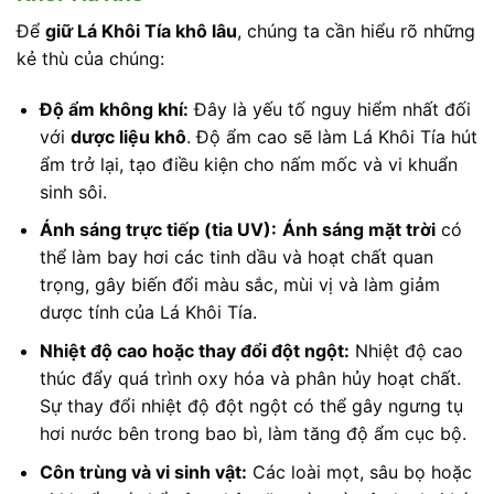
Để
giữ Lá Khôi Tía khô lâu
, chúng ta cần hiểu rõ những
kẻ thù của chúng:
Độ ẩm không khí:
Đây là yếu tố nguy hiểm nhất đối
với
dược liệu khô
. Độ ẩm cao sẽ làm Lá Khôi Tía hút
ẩm trở lại, tạo điều kiện cho nấm mốc và vi khuẩn
sinh sôi.
Ánh sáng trực tiếp (tia UV):
Ánh sáng mặt trời
có
thể làm bay hơi các tinh dầu và hoạt chất quan
trọng, gây biến đổi màu sắc, mùi vị và làm giảm
dược tính của Lá Khôi Tía.
Nhiệt độ cao hoặc thay đổi đột ngột:
Nhiệt độ cao
thúc đẩy quá trình oxy hóa và phân hủy hoạt chất.
Sự thay đổi nhiệt độ đột ngột có thể gây ngưng tụ
hơi nước bên trong bao bì, làm tăng độ ẩm cục bộ.
Côn trùng và vi sinh vật:
Các loài mọt, sâu bọ hoặc