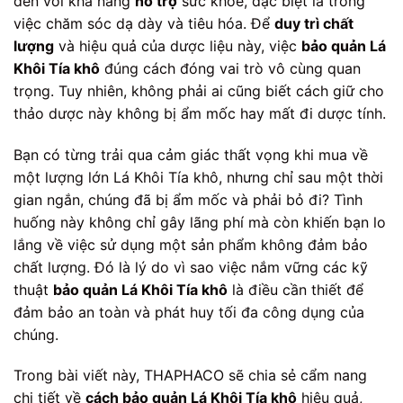
đến với khả năng
hỗ trợ
sức khỏe, đặc biệt là trong
việc chăm sóc dạ dày và tiêu hóa. Để
duy trì chất
lượng
và hiệu quả của dược liệu này, việc
bảo quản Lá
Khôi Tía khô
đúng cách đóng vai trò vô cùng quan
trọng. Tuy nhiên, không phải ai cũng biết cách giữ cho
thảo dược này không bị ẩm mốc hay mất đi dược tính.
Bạn có từng trải qua cảm giác thất vọng khi mua về
một lượng lớn Lá Khôi Tía khô, nhưng chỉ sau một thời
gian ngắn, chúng đã bị ẩm mốc và phải bỏ đi? Tình
huống này không chỉ gây lãng phí mà còn khiến bạn lo
lắng về việc sử dụng một sản phẩm không đảm bảo
chất lượng. Đó là lý do vì sao việc nắm vững các kỹ
thuật
bảo quản Lá Khôi Tía khô
là điều cần thiết để
đảm bảo an toàn và phát huy tối đa công dụng của
chúng.
Trong bài viết này, THAPHACO sẽ chia sẻ cẩm nang
chi tiết về
cách bảo quản Lá Khôi Tía khô
hiệu quả,