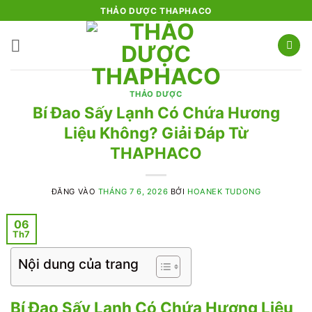
Bỏ
THẢO DƯỢC THAPHACO
qua
nội
dung
THẢO DƯỢC
Bí Đao Sấy Lạnh Có Chứa Hương
Liệu Không? Giải Đáp Từ
THAPHACO
ĐĂNG VÀO
THÁNG 7 6, 2026
BỞI
HOANEK TUDONG
06
Th7
Nội dung của trang
Bí Đao Sấy Lạnh Có Chứa Hương Liệu