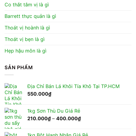
Co thắt tâm vị là gì
Barrett thực quản là gì
Thoát vị hoành là gì
Thoát vị bẹn là gì
Hẹp hậu môn là gì
SẢN PHẨM
Địa Chỉ Bán Lá Khôi Tía Khô Tại TP.HCM
550.000
₫
1kg Sơn Thù Du Giá Rẻ
Khoảng
210.000
₫
–
400.000
₫
giá:
từ
1kg Bột Hạnh Nhân Giá Rẻ