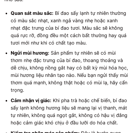
Quan sát màu sắc:
Bí đao sấy lạnh tự nhiên thường
có màu sắc nhạt, xanh ngả vàng nhẹ hoặc xanh
nhạt đặc trưng của bí đao tươi. Màu sắc sẽ không
quá rực rỡ, đồng đều một cách bất thường hay quá
tươi mới như khi có chất tạo màu.
Ngửi mùi hương:
Sản phẩm tự nhiên sẽ có mùi
thơm nhẹ đặc trưng của bí đao, thoang thoảng và
dễ chịu, không nồng gắt hay có bất kỳ mùi hóa học,
mùi hương liệu nhân tạo nào. Nếu bạn ngửi thấy mùi
thơm quá mạnh, không thật hoặc có mùi lạ, hãy cẩn
trọng.
Cảm nhận vị giác:
Khi pha trà hoặc chế biến, bí đao
sấy lạnh không hương liệu sẽ mang lại vị thanh, mát
tự nhiên, không quá ngọt gắt, không có hậu vị đắng
hoặc cảm giác khó chịu ở đầu lưỡi do hóa chất.
Kiểm tra nhãn mác sản phẩm:
Đây là bước quan