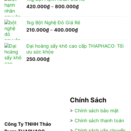
210.000₫
Khoảng
420.000
₫
–
800.000
₫
đến
giá:
400.000₫
từ
1kg Bột Nghệ Đỏ Giá Rẻ
420.000₫
Khoảng
210.000
₫
–
400.000
₫
đến
giá:
800.000₫
từ
Đại hoàng sấy khô cao cấp THAPHACO: Tối
210.000₫
ưu sức khỏe
đến
250.000
₫
400.000₫
Chính Sách
>
Chính sách bảo mật
>
Chính sách thanh toán
Công Ty TNHH Thảo
>
Chính sách vận chuyển