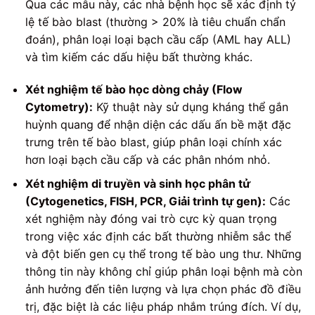
Qua các mẫu này, các nhà bệnh học sẽ xác định tỷ
lệ tế bào blast (thường > 20% là tiêu chuẩn chẩn
đoán), phân loại loại bạch cầu cấp (AML hay ALL)
và tìm kiếm các dấu hiệu bất thường khác.
Xét nghiệm tế bào học dòng chảy (Flow
Cytometry):
Kỹ thuật này sử dụng kháng thể gắn
huỳnh quang để nhận diện các dấu ấn bề mặt đặc
trưng trên tế bào blast, giúp phân loại chính xác
hơn loại bạch cầu cấp và các phân nhóm nhỏ.
Xét nghiệm di truyền và sinh học phân tử
(Cytogenetics, FISH, PCR, Giải trình tự gen):
Các
xét nghiệm này đóng vai trò cực kỳ quan trọng
trong việc xác định các bất thường nhiễm sắc thể
và đột biến gen cụ thể trong tế bào ung thư. Những
thông tin này không chỉ giúp phân loại bệnh mà còn
ảnh hưởng đến tiên lượng và lựa chọn phác đồ điều
trị, đặc biệt là các liệu pháp nhắm trúng đích. Ví dụ,