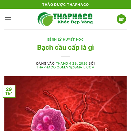
Bỏ
THẢO DƯỢC THAPHACO
qua
nội
dung
BỆNH LÝ HUYẾT HỌC
Bạch cầu cấp là gì
ĐĂNG VÀO
THÁNG 4 29, 2026
BỞI
THAPHACO.COM.VN@GMAIL.COM
29
Th4