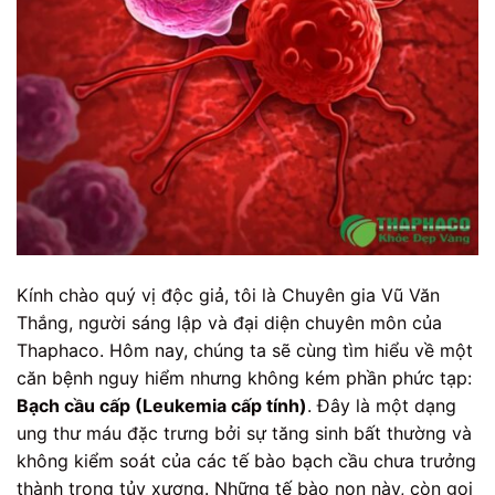
Kính chào quý vị độc giả, tôi là Chuyên gia Vũ Văn
Thắng, người sáng lập và đại diện chuyên môn của
Thaphaco. Hôm nay, chúng ta sẽ cùng tìm hiểu về một
căn bệnh nguy hiểm nhưng không kém phần phức tạp:
Bạch cầu cấp (Leukemia cấp tính)
. Đây là một dạng
ung thư máu đặc trưng bởi sự tăng sinh bất thường và
không kiểm soát của các tế bào bạch cầu chưa trưởng
thành trong tủy xương. Những tế bào non này, còn gọi