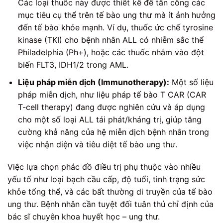
Các loại thuốc này được thiết kế để tấn công các
mục tiêu cụ thể trên tế bào ung thư mà ít ảnh hưởng
đến tế bào khỏe mạnh. Ví dụ, thuốc ức chế tyrosine
kinase (TKI) cho bệnh nhân ALL có nhiễm sắc thể
Philadelphia (Ph+), hoặc các thuốc nhắm vào đột
biến FLT3, IDH1/2 trong AML.
Liệu pháp miễn dịch (Immunotherapy):
Một số liệu
pháp miễn dịch, như liệu pháp tế bào T CAR (CAR
T-cell therapy) đang được nghiên cứu và áp dụng
cho một số loại ALL tái phát/kháng trị, giúp tăng
cường khả năng của hệ miễn dịch bệnh nhân trong
việc nhận diện và tiêu diệt tế bào ung thư.
Việc lựa chọn phác đồ điều trị phụ thuộc vào nhiều
yếu tố như loại bạch cầu cấp, độ tuổi, tình trạng sức
khỏe tổng thể, và các bất thường di truyền của tế bào
ung thư. Bệnh nhân cần tuyệt đối tuân thủ chỉ định của
bác sĩ chuyên khoa huyết học – ung thư.