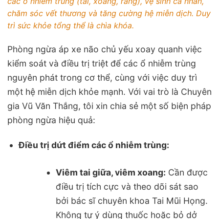
các ổ nhiễm trùng (tai, xoang, răng), vệ sinh cá nhân,
chăm sóc vết thương và tăng cường hệ miễn dịch. Duy
trì sức khỏe tổng thể là chìa khóa.
Phòng ngừa áp xe não chủ yếu xoay quanh việc
kiểm soát và điều trị triệt để các ổ nhiễm trùng
nguyên phát trong cơ thể, cùng với việc duy trì
một hệ miễn dịch khỏe mạnh. Với vai trò là Chuyên
gia Vũ Văn Thắng, tôi xin chia sẻ một số biện pháp
phòng ngừa hiệu quả:
Điều trị dứt điểm các ổ nhiễm trùng:
Viêm tai giữa, viêm xoang:
Cần được
điều trị tích cực và theo dõi sát sao
bởi bác sĩ chuyên khoa Tai Mũi Họng.
Không tự ý dùng thuốc hoặc bỏ dở