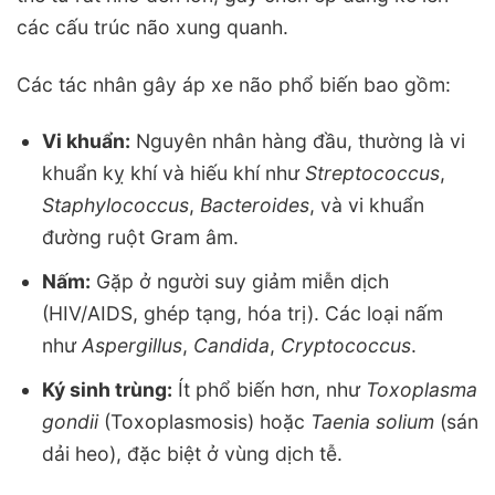
các cấu trúc não xung quanh.
Các tác nhân gây áp xe não phổ biến bao gồm:
Vi khuẩn:
Nguyên nhân hàng đầu, thường là vi
khuẩn kỵ khí và hiếu khí như
Streptococcus
,
Staphylococcus
,
Bacteroides
, và vi khuẩn
đường ruột Gram âm.
Nấm:
Gặp ở người suy giảm miễn dịch
(HIV/AIDS, ghép tạng, hóa trị). Các loại nấm
như
Aspergillus
,
Candida
,
Cryptococcus
.
Ký sinh trùng:
Ít phổ biến hơn, như
Toxoplasma
gondii
(Toxoplasmosis) hoặc
Taenia solium
(sán
dải heo), đặc biệt ở vùng dịch tễ.