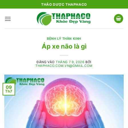
Bỏ
THẢO DƯỢC THAPHACO
qua
nội
dung
BỆNH LÝ THẦN KINH
Áp xe não là gì
ĐĂNG VÀO
THÁNG 7 9, 2026
BỞI
THAPHACO.COM.VN@GMAIL.COM
09
Th7